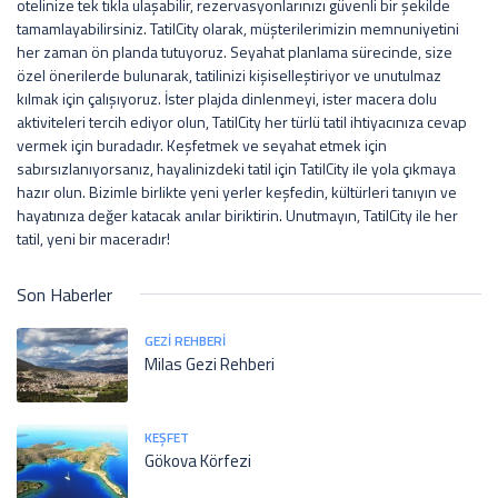
otelinize tek tıkla ulaşabilir, rezervasyonlarınızı güvenli bir şekilde
tamamlayabilirsiniz. TatilCity olarak, müşterilerimizin memnuniyetini
her zaman ön planda tutuyoruz. Seyahat planlama sürecinde, size
özel önerilerde bulunarak, tatilinizi kişiselleştiriyor ve unutulmaz
kılmak için çalışıyoruz. İster plajda dinlenmeyi, ister macera dolu
aktiviteleri tercih ediyor olun, TatilCity her türlü tatil ihtiyacınıza cevap
vermek için buradadır. Keşfetmek ve seyahat etmek için
sabırsızlanıyorsanız, hayalinizdeki tatil için TatilCity ile yola çıkmaya
hazır olun. Bizimle birlikte yeni yerler keşfedin, kültürleri tanıyın ve
hayatınıza değer katacak anılar biriktirin. Unutmayın, TatilCity ile her
tatil, yeni bir maceradır!
Son Haberler
GEZI REHBERI
Milas Gezi Rehberi
KEŞFET
Gökova Körfezi