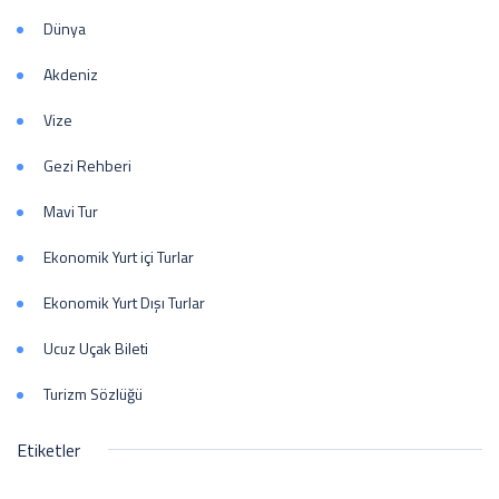
Dünya
Akdeniz
Vize
Gezi Rehberi
Mavi Tur
Ekonomik Yurt içi Turlar
Ekonomik Yurt Dışı Turlar
Ucuz Uçak Bileti
Turizm Sözlüğü
Etiketler