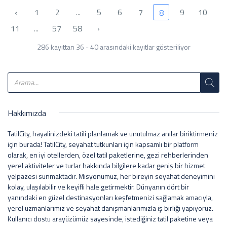
‹
1
2
...
5
6
7
9
10
8
11
...
57
58
›
286 kayıttan 36 - 40 arasındaki kayıtlar gösteriliyor
Hakkımızda
TatilCity, hayalinizdeki tatili planlamak ve unutulmaz anılar biriktirmeniz
için burada! TatilCity, seyahat tutkunları için kapsamlı bir platform
olarak, en iyi otellerden, özel tatil paketlerine, gezi rehberlerinden
yerel aktiviteler ve turlar hakkında bilgilere kadar geniş bir hizmet
yelpazesi sunmaktadır. Misyonumuz, her bireyin seyahat deneyimini
kolay, ulaşılabilir ve keyifli hale getirmektir. Dünyanın dört bir
yanındaki en güzel destinasyonları keşfetmenizi sağlamak amacıyla,
yerel uzmanlarımız ve seyahat danışmanlarımızla iş birliği yapıyoruz.
Kullanıcı dostu arayüzümüz sayesinde, istediğiniz tatil paketine veya