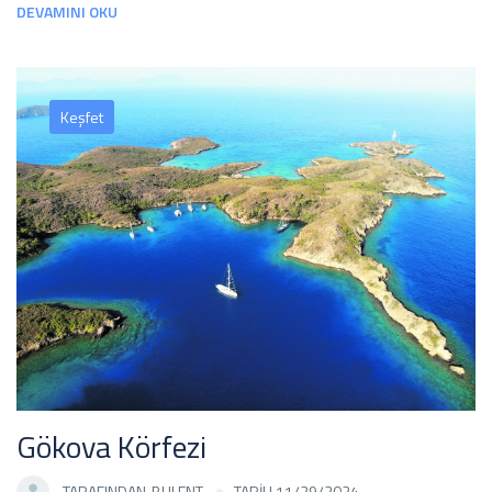
DEVAMINI OKU
Keşfet
Gökova Körfezi
TARAFINDAN
BULENT
TARİH 11/29/2024