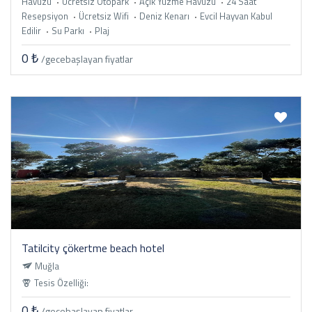
Havuzu
Ücretsiz Otopark
Açık Yüzme Havuzu
24 Saat
Resepsiyon
Ücretsiz Wifi
Deniz Kenarı
Evcil Hayvan Kabul
Edilir
Su Parkı
Plaj
0 ₺
/gece
başlayan fiyatlar
Tatilcity çökertme beach hotel
Muğla
Tesis Özelliği:
0 ₺
/gece
başlayan fiyatlar