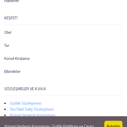
Haberler
KEŞFET!
Otel
Tur
Konut Kiralama
Etkinlikler
SÖZLEŞMELER VE K.V.K.K
Gizlilik Sözleşmesi
Tur/Otel Satış Sözleşmesi
Kişisel Verilerin Korunması
Kişisel Verilerin Korunması, Gizlilik Politikası ve Çerez
Anladım