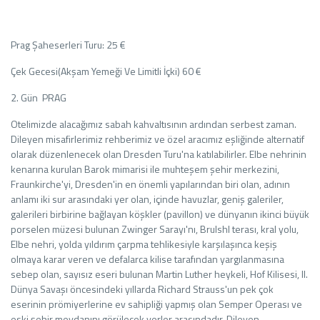
Prag Şaheserleri Turu: 25 €
Çek Gecesi(Akşam Yemeği Ve Limitli İçki) 60 €
2. Gün PRAG
Otelimizde alacağımız sabah kahvaltısının ardından serbest zaman.
Dileyen misafirlerimiz rehberimiz ve özel aracımız eşliğinde alternatif
olarak düzenlenecek olan Dresden Turu'na katılabilirler. Elbe nehrinin
kenarına kurulan Barok mimarisi ile muhteşem şehir merkezini,
Fraunkirche'yi, Dresden'in en önemli yapılarından biri olan, adının
anlamı iki sur arasındaki yer olan, içinde havuzlar, geniş galeriler,
galerileri birbirine bağlayan köşkler (pavillon) ve dünyanın ikinci büyük
porselen müzesi bulunan Zwinger Sarayı'nı, Brulshl terası, kral yolu,
Elbe nehri, yolda yıldırım çarpma tehlikesiyle karşılaşınca keşiş
olmaya karar veren ve defalarca kilise tarafından yargılanmasına
sebep olan, sayısız eseri bulunan Martin Luther heykeli, Hof Kilisesi, II.
Dünya Savaşı öncesindeki yıllarda Richard Strauss'un pek çok
eserinin prömiyerlerine ev sahipliği yapmış olan Semper Operası ve
eski şehir meydanını görülecek yerler arasındadır. Dileyen