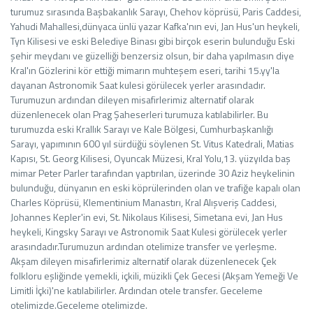
turumuz sırasında Başbakanlık Sarayı, Chehov köprüsü, Paris Caddesi,
Yahudi Mahallesi,dünyaca ünlü yazar Kafka'nın evi, Jan Hus'un heykeli,
Tyn Kilisesi ve eski Belediye Binası gibi birçok eserin bulunduğu Eski
şehir meydanı ve güzelliği benzersiz olsun, bir daha yapılmasın diye
Kral'ın Gözlerini kör ettiği mimarın muhteşem eseri, tarihi 15.yy'la
dayanan Astronomik Saat kulesi görülecek yerler arasındadır.
Turumuzun ardından dileyen misafirlerimiz alternatif olarak
düzenlenecek olan Prag Şaheserleri turumuza katılabilirler. Bu
turumuzda eski Krallık Sarayı ve Kale Bölgesi, Cumhurbaşkanlığı
Sarayı, yapımının 600 yıl sürdüğü söylenen St. Vitus Katedrali, Matias
Kapısı, St. Georg Kilisesi, Oyuncak Müzesi, Kral Yolu,13. yüzyılda baş
mimar Peter Parler tarafından yaptırılan, üzerinde 30 Aziz heykelinin
bulunduğu, dünyanın en eski köprülerinden olan ve trafiğe kapalı olan
Charles Köprüsü, Klementinium Manastırı, Kral Alışveriş Caddesi,
Johannes Kepler'in evi, St. Nikolaus Kilisesi, Simetana evi, Jan Hus
heykeli, Kingsky Sarayı ve Astronomik Saat Kulesi görülecek yerler
arasındadır.Turumuzun ardından otelimize transfer ve yerleşme.
Akşam dileyen misafirlerimiz alternatif olarak düzenlenecek Çek
folkloru eşliğinde yemekli, içkili, müzikli Çek Gecesi (Akşam Yemeği Ve
Limitli İçki)'ne katılabilirler. Ardından otele transfer. Geceleme
otelimizde.Geceleme otelimizde.