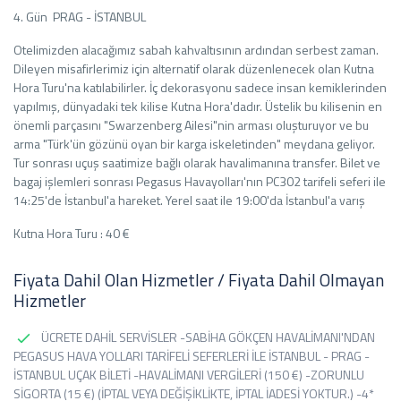
4. Gün PRAG - İSTANBUL
Otelimizden alacağımız sabah kahvaltısının ardından serbest zaman.
Dileyen misafirlerimiz için alternatif olarak düzenlenecek olan Kutna
Hora Turu'na katılabilirler. İç dekorasyonu sadece insan kemiklerinden
yapılmış, dünyadaki tek kilise Kutna Hora'dadır. Üstelik bu kilisenin en
önemli parçasını "Swarzenberg Ailesi"nin arması oluşturuyor ve bu
arma "Türk'ün gözünü oyan bir karga iskeletinden" meydana geliyor.
Tur sonrası uçuş saatimize bağlı olarak havalimanına transfer. Bilet ve
bagaj işlemleri sonrası Pegasus Havayolları'nın PC302 tarifeli seferi ile
14:25'de İstanbul'a hareket. Yerel saat ile 19:00'da İstanbul'a varış
Kutna Hora Turu : 40 €
Fiyata Dahil Olan Hizmetler / Fiyata Dahil Olmayan
Hizmetler
ÜCRETE DAHİL SERVİSLER -SABİHA GÖKÇEN HAVALİMANI'NDAN
PEGASUS HAVA YOLLARI TARİFELİ SEFERLERİ İLE İSTANBUL - PRAG -
İSTANBUL UÇAK BİLETİ -HAVALİMANI VERGİLERİ (150 €) -ZORUNLU
SİGORTA (15 €) (İPTAL VEYA DEĞİŞİKLİKTE, İPTAL İADESİ YOKTUR.) -4*