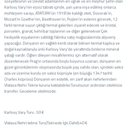
sosyetesinin ve Devlet adamlarının en uğrak ve en meşhur şehri olan
Karlovy Vary'nin eşsiz tabiatı içinde, yan yana inşa edilmiş onlarca
muhteşem sarayı, ATATÜRK'ün 1918'de kaldığı oteli, Dovorak`ın,
Mozart`ın Goethe`nin, Beethoven`ın, Puşkin`in evlerini görecek, 12
farklı termal suyun çıktığı termal galerileri ziyaret edecek ve kristal,
porselen, granat, kehribar taşlarının ve diğer geleneksel Çek
hediyelik eşyalarının satıldığı fabrika satış mağazalarında alışveriş
yapacağız. Dünyanın en sağlıklı kenti olarak bilinen termal kaplıca ve
doğal kaynaklarıyla ünlü Karlovy Vary'de yeraltında binlerce mineral
yatağı vardır. Öğlen dileyen misafirlerimiz için alternatif olarak
düzenlenecek Prag'ın ortasında boylu boyunca uzanan, dünyanın en
güzel görüntülerinin oluşmasında büyük pay sahibi olan, içindeki sekiz
ada ve üzerine kurulu on sekiz köprüyle (en büyüğü 1347 tarihli
Charles köprüsü) Dünyanın en estetik, en zarif akan nehirlerinden
Vlatava Nehri Tekne turuna katılabilirler.Turumuzun ardından otelimize
transfer. Geceleme otelimizde.
Karlovy Vary Turu : 50 €
Vlatava Nehri tekne Turu(Teknede İçki Dahil):40 €