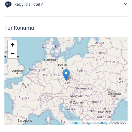
kaç yıldızlı otel ?
3 yıldızlı otel
Tur Konumu
+
−
Leaflet
| ©
OpenStreetMap
contributors