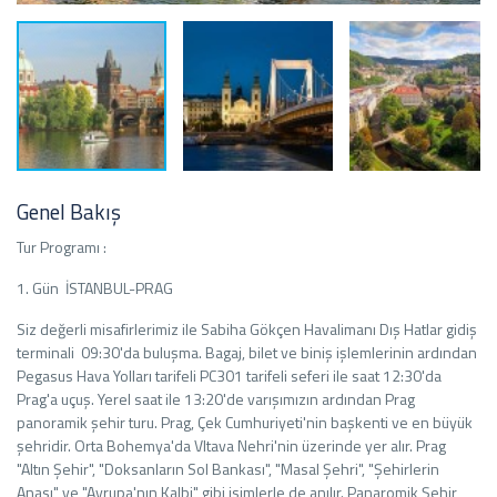
Genel Bakış
Tur Programı :
1. Gün İSTANBUL-PRAG
Siz değerli misafirlerimiz ile Sabiha Gökçen Havalimanı Dış Hatlar gidiş
terminali 09:30'da buluşma. Bagaj, bilet ve biniş işlemlerinin ardından
Pegasus Hava Yolları tarifeli PC301 tarifeli seferi ile saat 12:30'da
Prag'a uçuş. Yerel saat ile 13:20'de varışımızın ardından Prag
panoramik şehir turu. Prag, Çek Cumhuriyeti'nin başkenti ve en büyük
şehridir. Orta Bohemya'da Vltava Nehri'nin üzerinde yer alır. Prag
"Altın Şehir", "Doksanların Sol Bankası", "Masal Şehri", "Şehirlerin
Anası" ve "Avrupa'nın Kalbi" gibi isimlerle de anılır. Panaromik Şehir