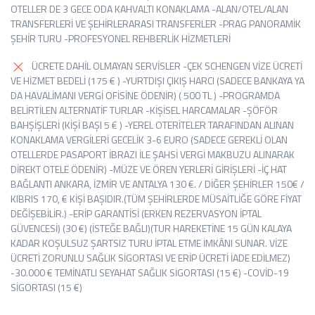
OTELLER DE 3 GECE ODA KAHVALTI KONAKLAMA -ALAN/OTEL/ALAN
TRANSFERLERİ VE ŞEHİRLERARASI TRANSFERLER -PRAG PANORAMİK
ŞEHİR TURU -PROFESYONEL REHBERLİK HİZMETLERİ
ÜCRETE DAHİL OLMAYAN SERVİSLER -ÇEK SCHENGEN VİZE ÜCRETİ
VE HİZMET BEDELİ (175 € ) -YURTDIŞI ÇIKIŞ HARCI (SADECE BANKAYA YA
DA HAVALİMANI VERGİ OFİSİNE ÖDENİR) ( 500 TL ) -PROGRAMDA
BELİRTİLEN ALTERNATİF TURLAR -KİŞİSEL HARCAMALAR -ŞÖFÖR
BAHŞİŞLERİ (KİŞİ BAŞI 5 € ) -YEREL OTERİTELER TARAFINDAN ALINAN
KONAKLAMA VERGİLERİ GECELİK 3-6 EURO (SADECE GEREKLİ OLAN
OTELLERDE PASAPORT İBRAZI İLE ŞAHSİ VERGİ MAKBUZU ALINARAK
DİREKT OTELE ÖDENİR) -MÜZE VE ÖREN YERLERİ GİRİŞLERİ -İÇ HAT
BAĞLANTI ANKARA, İZMİR VE ANTALYA 130 €. / DİĞER ŞEHİRLER 150€ /
KIBRIS 170, € KİŞİ BAŞIDIR.(TÜM ŞEHİRLERDE MÜSAİTLİĞE GÖRE FİYAT
DEĞİŞEBİLİR.) -ERİP GARANTİSİ (ERKEN REZERVASYON İPTAL
GÜVENCESİ) (30 €) (İSTEĞE BAĞLI)(TUR HAREKETİNE 15 GÜN KALAYA
KADAR KOŞULSUZ ŞARTSIZ TURU İPTAL ETME İMKÂNI SUNAR. VİZE
ÜCRETİ ZORUNLU SAĞLIK SİGORTASI VE ERİP ÜCRETİ İADE EDİLMEZ)
-30.000 € TEMİNATLI SEYAHAT SAĞLIK SİGORTASI (15 €) -COVİD-19
SİGORTASI (15 €)