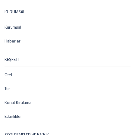
KURUMSAL
Kurumsal
Haberler
KEŞFET!
Otel
Tur
Konut Kiralama
Etkinlikler
SÖZLEŞMELER VE K.V.K.K