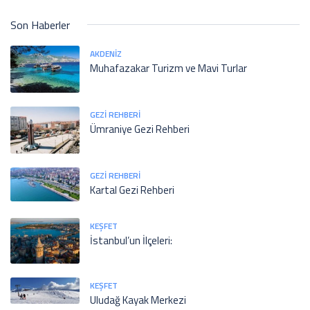
Son Haberler
AKDENIZ
Muhafazakar Turizm ve Mavi Turlar
GEZI REHBERI
Ümraniye Gezi Rehberi
GEZI REHBERI
Kartal Gezi Rehberi
KEŞFET
İstanbul’un İlçeleri:
KEŞFET
Uludağ Kayak Merkezi