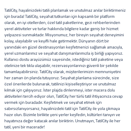
TatilCity, hayalinizdeki tatili planlamak ve unutulmaz anılar biriktirmeniz
için burada! TatilCity, seyahat tutkunları için kapsamlı bir platform
olarak, en iyi otellerden, özel tatil paketlerine, gezi rehberlerinden
yerel aktiviteler ve turlar hakkında bilgilere kadar geniş bir hizmet
yelpazesi sunmaktadır. Misyonumuz, her bireyin seyahat deneyimini
kolay, ulaşılabilir ve keyifli hale getirmektir. Dünyanın dört bir
yanındaki en güzel destinasyonları keşfetmenizi sağlamak amacıyla,
yerel uzmanlarımız ve seyahat danışmanlarımızla iş birliği yapıyoruz.
Kullanıcı dostu arayüzümüz sayesinde, istediğiniz tatil paketine veya
otelinize tek tıkla ulaşabilir, rezervasyonlarınızı güvenli bir şekilde
tamamlayabilirsiniz. TatilCity olarak, müşterilerimizin memnuniyetini
her zaman ön planda tutuyoruz. Seyahat planlama sürecinde, size
özel önerilerde bulunarak, tatilinizi kişiselleştiriyor ve unutulmaz
kılmak için çalışıyoruz. İster plajda dinlenmeyi, ister macera dolu
aktiviteleri tercih ediyor olun, TatilCity her türlü tatil ihtiyacınıza cevap
vermek için buradadır. Keşfetmek ve seyahat etmek için
sabırsızlanıyorsanız, hayalinizdeki tatil için TatilCity ile yola çıkmaya
hazır olun. Bizimle birlikte yeni yerler keşfedin, kültürleri tanıyın ve
hayatınıza değer katacak anılar biriktirin. Unutmayın, TatilCity ile her
tatil, yeni bir maceradır!