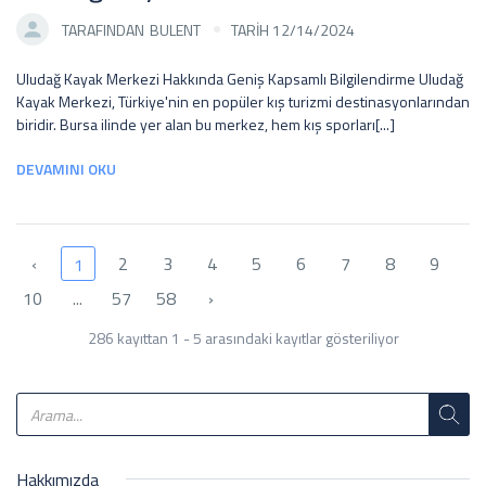
TARAFINDAN
BULENT
TARİH 12/14/2024
Uludağ Kayak Merkezi Hakkında Geniş Kapsamlı Bilgilendirme Uludağ
Kayak Merkezi, Türkiye'nin en popüler kış turizmi destinasyonlarından
biridir. Bursa ilinde yer alan bu merkez, hem kış sporları[...]
DEVAMINI OKU
‹
2
3
4
5
6
7
8
9
1
10
...
57
58
›
286 kayıttan 1 - 5 arasındaki kayıtlar gösteriliyor
Hakkımızda