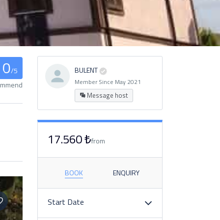
0
BULENT
/5
Member Since May 2021
commend
Message host
17.560 ₺
from
BOOK
ENQUIRY
Start Date