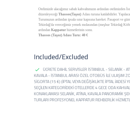
Otelimizde alacağımız sabah kahvaltımızın ardından otelimizden İst
düzenleyeceği
Thassos(Taşoz)
Adası turuna katılabilirler. Yapılac
Turumuzun ardından ipsala sınır kapısına hareket. Pasaport ve gümrü
Tekirdağ'da vereceğimiz yemek molasından (meşhur Tekirdağ Köftesi
ardından
Kappatur
hizmetlerinin sonu.
Thassos (Taşoz) Adası Turu: 40 €
Included/Excluded
ÜCRETE DAHİL SERVİSLER İSTANBUL - SELANİK - AT
KAVALA - İSTANBUL ARASI ÖZEL OTOBÜS İLE ULAŞIM 
SİGORTA (15 €) (İPTAL VEYA DEĞİŞİKLİKTE İPTAL İADESİ 
SEÇİLEN KATEGORİDEKİ OTELLERDE 4 GECE ODA KAHVAL
KONAKLAMASI SELANİK, ATİNA, KAVALA PANORAMİK ŞE
TURLARI PROFESYONEL KAPPATUR REHBERLİK HİZMETL