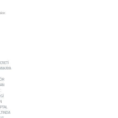
ktır.
CRETİ
BANKAYA
FÖR
DAN
E
Gİ
N
İPTAL
LTINDA
IZ