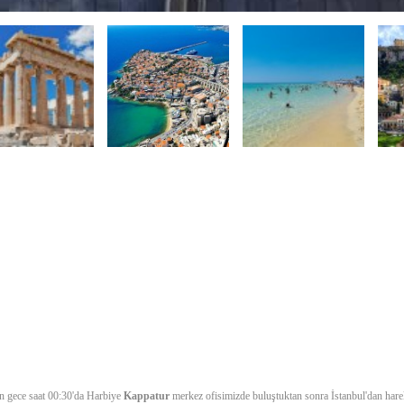
n gece saat 00:30'da Harbiye
Kappatur
merkez ofisimizde buluştuktan sonra İstanbul'dan hare