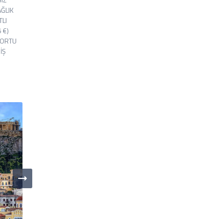
AĞLIK
TLI
 €)
PORTU
İŞ