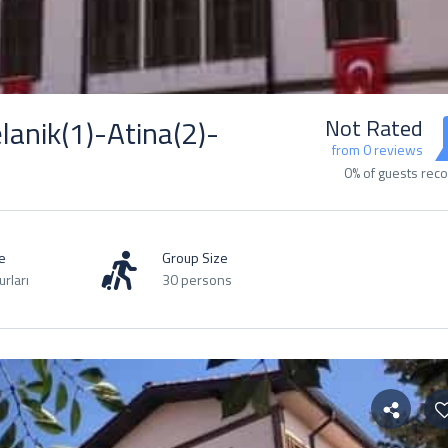
anik(1)-Atina(2)-
Not Rated
from 0 reviews
0% of guests re
e
Group Size
rları
30 persons