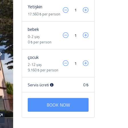
Yetişkin
17.560 ₺ per person
bebek
0-2 yaş
0 ₺ per person
çocuk
2-12 yaş
9.160 ₺ per person
Servis ücreti
0 ₺
BOOK NOW