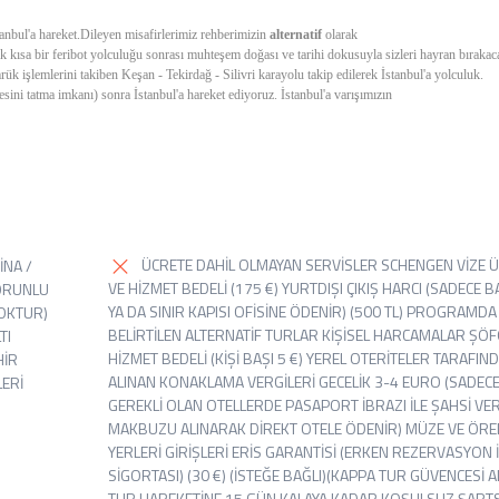
anbul'a hareket.Dileyen misafirlerimiz rehberimizin
alternatif
olarak
ak kısa bir feribot yolculuğu sonrası muhteşem doğası ve tarihi dokusuyla sizleri hayran bırakaca
k işlemlerini takiben Keşan - Tekirdağ - Silivri karayolu takip edilerek İstanbul'a yolculuk.
ni tatma imkanı) sonra İstanbul'a hareket ediyoruz. İstanbul'a varışımızın
ÜCRETE DAHİL OLMAYAN SERVİSLER SCHENGEN VİZE Ü
İNA /
VE HİZMET BEDELİ (175 €) YURTDIŞI ÇIKIŞ HARCI (SADECE 
ZORUNLU
YA DA SINIR KAPISI OFİSİNE ÖDENİR) (500 TL) PROGRAMDA
YOKTUR)
BELİRTİLEN ALTERNATİF TURLAR KİŞİSEL HARCAMALAR ŞÖ
TI
HİZMET BEDELİ (KİŞİ BAŞI 5 €) YEREL OTERİTELER TARAFIN
HİR
ALINAN KONAKLAMA VERGİLERİ GECELİK 3-4 EURO (SADEC
ERİ
GEREKLİ OLAN OTELLERDE PASAPORT İBRAZI İLE ŞAHSİ VER
MAKBUZU ALINARAK DİREKT OTELE ÖDENİR) MÜZE VE ÖRE
YERLERİ GİRİŞLERİ ERİS GARANTİSİ (ERKEN REZERVASYON 
SİGORTASI) (30 €) (İSTEĞE BAĞLI)(KAPPA TUR GÜVENCESİ A
TUR HAREKETİNE 15 GÜN KALAYA KADAR KOŞULSUZ ŞARTS