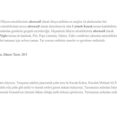
 Dileyen misafirlerimiz
alternatif
olarak dünya tarihinin en meşhur sit alanlarından biri
en misafirlerimiz ayrıca
alternatif
olarak düzenlenecek olan
Corinth Kanalı
turuna katılabilirler
alından gemilerin geçişini seyredeceğiz. Akşamüstü dileyen misafirlerimiz
alternatif
olarak
 Night
turuna da katılarak, Pire, Paşa Limanını, Alimos, Faliro semtlerini yakından tanıyabilirler
eri tatmanız için serbest zaman. Tur sonrası otelimize transfer ve geceleme otelimizde.
o, Alimos Turu: 20 €
et ediyoruz. Varışımızı takiben panoramik şehir turu ile Kavala Kalesi, Kavalalı Mehmet Ali P
indeki eski şehir gibi tarihi ve önemli yerleri görme imkanı buluyoruz. Turumuzun ardından İske
urumuzda Osmanlı'nın izlerinin hâkim olduğu tarihi dokuyu görüyoruz. Turumuzun ardından otel