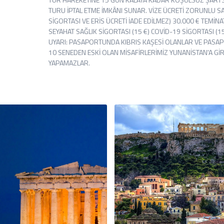
TURU İPTAL ETME İMKÂNI SUNAR. VİZE ÜCRETİ ZORUNLU S
SİGORTASI VE ERİS ÜCRETİ İADE EDİLMEZ) 30.000 € TEMİNA
SEYAHAT SAĞLIK SİGORTASI (15 €) COVİD-19 SİGORTASI (15
UYARI: PASAPORTUNDA KIBRIS KAŞESİ OLANLAR VE PASA
10 SENEDEN ESKİ OLAN MİSAFİRLERİMİZ YUNANİSTAN'A GİR
YAPAMAZLAR.