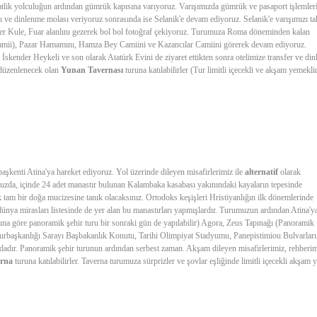
aatlik yolculuğun ardından gümrük kapısına varıyoruz. Varışımızda gümrük ve pasaport işlemler
 ve dinlenme molası veriyoruz sonrasında ise Selanik'e devam ediyoruz. Selanik'e varışımızı t
r Kule, Fuar alanlını gezerek bol bol fotoğraf çekiyoruz. Turumuza Roma döneminden kalan
Camii), Pazar Hamamını, Hamza Bey Camiini ve Kazancılar Camiini görerek devam ediyoruz.
İskender Heykeli ve son olarak Atatürk Evini de ziyaret ettikten sonra otelimize transfer ve di
düzenlenecek olan
Yunan Tavernası
turuna katılabilirler (Tur limitli içecekli ve akşam yemeklid
aşkenti Atina'ya hareket ediyoruz. Yol üzerinde dileyen misafirlerimiz ile
alternatif
olarak
uzda, içinde 24 adet manastır bulunan Kalambaka kasabası yakınındaki kayaların tepesinde
 tam bir doğa mucizesine tanık olacaksınız. Ortodoks keşişleri Hristiyanlığın ilk dönemlerinde
a mirasları listesinde de yer alan bu manastırları yapmışlardır. Turumuzun ardından Atina'ya
arına göre panoramik şehir turu bir sonraki gün de yapılabilir) Agora, Zeus Tapınağı (Panoramik
başkanlığı Sarayı Başbakanlık Konutu, Tarihi Olimpiyat Stadyumu, Panepistimiou Bulvarları
dadır. Panoramik şehir turunun ardından serbest zaman. Akşam dileyen misafirlerimiz, rehberim
rna
turuna katılabilirler. Taverna turumuza sürprizler ve şovlar eşliğinde limitli içecekli akşam