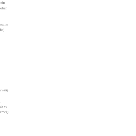
inin
akiben
nlenme
ir).
 varış
,
iz ve
 yemeği