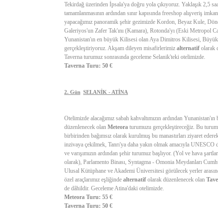
Tekirdağ üzerinden İpsala'ya doğru yola çıkıyoruz. Yaklaşık 2,5 s
tamamlanmasının ardından sınır kapısında freeshop alışveriş imkanı
yapacağımız panoramik şehir gezimizde Kordon, Beyaz Kule, Döne
Galeriyos'un Zafer Tak'ını (Kamara), Rotonda'yı (Eski Metropol 
Yunanistan'ın en büyük Kilisesi olan Aya Dimitros Kilisesi, Büyük 
gerçekleştiriyoruz. Akşam dileyen misafirlerimiz
alternatif
olarak 
Taverna turumuz sonrasında geceleme Selanik'teki otelimizde.
Taverna Turu: 50 €
2. Gün
SELANİK - ATİNA
Otelimizde alacağımız sabah kahvaltımızın ardından Yunanistan'ın b
düzenlenecek olan
Meteora
turumuzu gerçekleştireceğiz. Bu turum
birbirinden bağımsız olarak kurulmuş bu manastırları ziyaret ederek
inzivaya çekilmek, Tanrı'ya daha yakın olmak amacıyla UNESCO düny
ve varışımızın ardından şehir turumuz başlıyor. (Yol ve hava şartl
olarak), Parlamento Binası, Syntagma - Omonia Meydanları Cumhur
Ulusal Kütüphane ve Akademi Üniversitesi görülecek yerler arasın
özel araçlarımız eşliğinde
alternatif
olarak düzenlenecek olan
Tave
de dâhildir. Geceleme Atina'daki otelimizde.
Meteora Turu: 55 €
Taverna Turu: 50 €