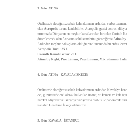
3. Gün
ATİNA
Otelimizde alacağımız sabah kahvaltımızın ardından serbest zaman.
olan
Acropolis
turuna katılabilirler. Acropolis gezisi sonrası diley
turumuzda Dünyanın en meşhur kanallarından biri olan Corinth Kan
düzenlenecek olan Atina'nın sahil semtlerini göreceğimiz
Atina by
Ardından meşhur balıkçıların olduğu pire limanında bu enfes lezzetl
Acropolis Turu: 35 €
Corinth Kanalı Gezisi: 25 €
Atina by Night, Pire Limanı, Paşa Limanı, Mikrolimano, Falir
4. Gün
ATİNA - KAVALA (İSKEÇE)
Otelimizde alacağımız sabah kahvaltımızın ardından Kavala'ya harek
evi, günümüzde otel olarak kullanılan imaret, su kemeri ve kale iç
hareket ediyoruz ve İskeçe'ye varışımızla otobüs ile panoramik t
transfer. Geceleme İskeçe otelimizde.
5. Gün
KAVALA - İSTANBUL