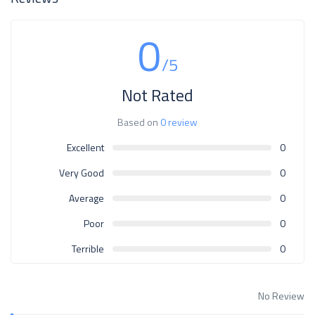
0
/5
Not Rated
Based on
0 review
Excellent
0
Very Good
0
Average
0
Poor
0
Terrible
0
No Review