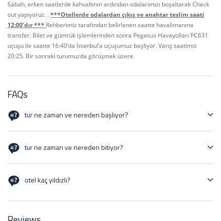
Sabah, erken saatlerde kahvaltının ardından odalarımızı boşaltarak Check
out yapıyoruz. .
***Otellerde odalardan çıkış ve anahtar teslim saati
12:00’dır ***
Rehberimiz tarafından belirlenen saatte havalimanına
transfer. Bilet ve gümrük işlemlerinden sonra Pegasus Havayolları PC631
uçuşu ile saatte 16:40‘da İstanbul’a uçuşumuz başlıyor. Varış saatimiz
20:25. Bir sonraki turumuzda görüşmek üzere.
FAQs
tur ne zaman ve nereden başlıyor?
tur ne zaman ve nereden bitiyor?
otel kaç yıldızlı?
Reviews