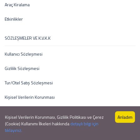
Araç Kiralama
Etkinlikler
SÖZLEŞMELER VE K.V.K.K
Kullanıcı Sözleşmesi
Gizlilik Sözleşmesi
Tur/Otel Satış Sözleşmesi
Kişisel Verilerin Korunması
Kişisel Verilerin Korunması, Gizlilik Politikası ve Çerez
Anladım
(Cookie) Kullanımı İlkeleri hakkında
detaylı bilgi için
Copyright © 2021 by Profesyonel Tur Sitesi V1
0 ₺
tıklayınız.
from
BOOK NOW
Profesyonel Tur Sitesi V1
0 Review