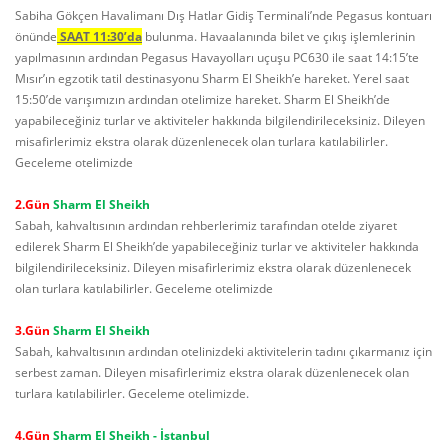
Sabiha Gökçen Havalimanı Dış Hatlar Gidiş Terminali’nde Pegasus kontuarı
önünde
SAAT 11:30’da
bulunma. Havaalanında bilet ve çıkış işlemlerinin
yapılmasının ardından Pegasus Havayolları uçuşu PC630 ile saat 14:15’te
Mısır’ın egzotik tatil destinasyonu Sharm El Sheikh’e hareket. Yerel saat
15:50’de varışımızın ardından otelimize hareket. Sharm El Sheikh’de
yapabileceğiniz turlar ve aktiviteler hakkında bilgilendirileceksiniz. Dileyen
misafirlerimiz ekstra olarak düzenlenecek olan turlara katılabilirler.
Geceleme otelimizde
2.Gün
Sharm El Sheikh
Sabah, kahvaltısının ardından rehberlerimiz tarafından otelde ziyaret
edilerek Sharm El Sheikh’de yapabileceğiniz turlar ve aktiviteler hakkında
bilgilendirileceksiniz. Dileyen misafirlerimiz ekstra olarak düzenlenecek
olan turlara katılabilirler. Geceleme otelimizde
3.Gün
Sharm El Sheikh
Sabah, kahvaltısının ardından otelinizdeki aktivitelerin tadını çıkarmanız için
serbest zaman. Dileyen misafirlerimiz ekstra olarak düzenlenecek olan
turlara katılabilirler. Geceleme otelimizde
.
4.Gün
Sharm El Sheikh - İstanbul