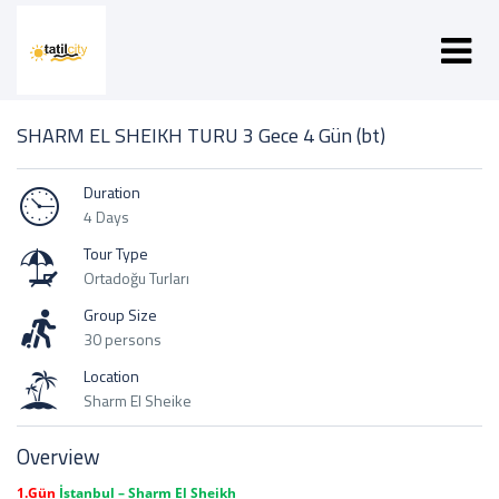
SHARM EL SHEIKH TURU 3 Gece 4 Gün (bt)
Duration
4 Days
Tour Type
Ortadoğu Turları
Group Size
30 persons
Location
Sharm El Sheike
Overview
1.Gün
İstanbul – Sharm El Sheikh