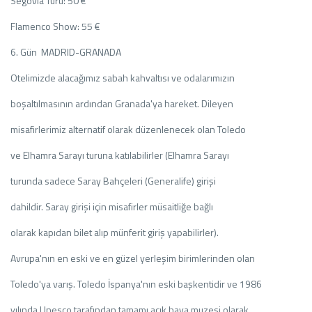
Segovia Turu: 50 €
Flamenco Show: 55 €
6. Gün MADRID-GRANADA
Otelimizde alacağımız sabah kahvaltısı ve odalarımızın
boşaltılmasının ardından Granada'ya hareket. Dileyen
misafirlerimiz alternatif olarak düzenlenecek olan Toledo
ve Elhamra Sarayı turuna katılabilirler (Elhamra Sarayı
turunda sadece Saray Bahçeleri (Generalife) girişi
dahildir. Saray girişi için misafirler müsaitliğe bağlı
olarak kapıdan bilet alıp münferit giriş yapabilirler).
Avrupa'nın en eski ve en güzel yerleşim birimlerinden olan
Toledo'ya varış. Toledo İspanya'nın eski başkentidir ve 1986
yılında Unesco tarafından tamamı açık hava muzesi olarak