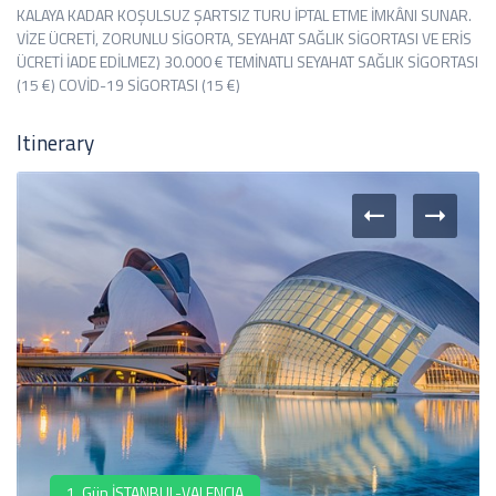
KALAYA KADAR KOŞULSUZ ŞARTSIZ TURU İPTAL ETME İMKÂNI SUNAR.
VİZE ÜCRETİ, ZORUNLU SİGORTA, SEYAHAT SAĞLIK SİGORTASI VE ERİS
ÜCRETİ İADE EDİLMEZ) 30.000 € TEMİNATLI SEYAHAT SAĞLIK SİGORTASI
(15 €) COVİD-19 SİGORTASI (15 €)
Itinerary
1. Gün İSTANBUL-VALENCIA