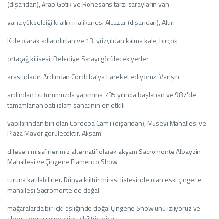
(dışarıdan), Arap Gotik ve Rönesans tarzı sarayların yan
yana yükseldiği krallık malikanesi Alcazar (dışarıdan), Altın
Kule olarak adlandırılan ve 13. yüzyıldan kalma kale, birçok
ortaçağ kilisesi, Belediye Sarayı görülecek yerler
arasındadır. Ardından Cordoba'ya hareket ediyoruz. Varışın
ardından bu turumuzda yapımına 785 yılında başlanan ve 987'de
tamamlanan batı islam sanatının en etkili
yapılarından biri olan Cordoba Camii (dışarıdan), Musevi Mahallesi ve
Plaza Mayor görülecektir. Akşam
dileyen misafirlerimiz alternatif olarak akşam Sacromonte Albayzin
Mahallesi ve Çingene Flamenco Show
turuna katılabilirler. Dünya kültür mirası listesinde olan eski çingene
mahallesi Sacromonte'de doğal
mağaralarda bir içki eşliğinde doğal Çingene Show'unu izliyoruz ve
show sonrası yine dünya kültür mirası