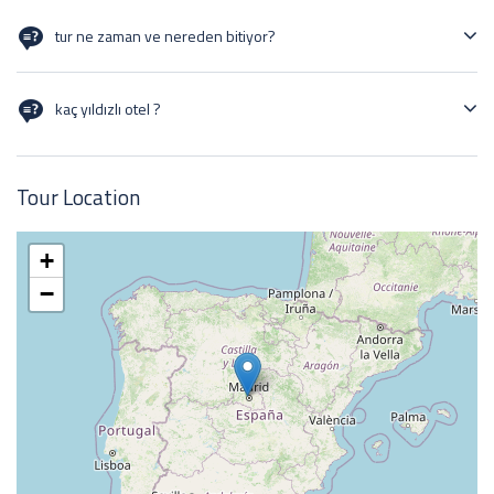
29/12/24
tur ne zaman ve nereden bitiyor?
-05/01/25
kaç yıldızlı otel ?
3-4 yıldızlı otellerde
Tour Location
+
−