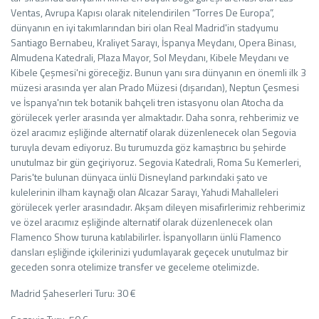
Ventas, Avrupa Kapısı olarak nitelendirilen “Torres De Europa”,
dünyanın en iyi takımlarından biri olan Real Madrid'in stadyumu
Santiago Bernabeu, Kraliyet Sarayı, İspanya Meydanı, Opera Binası,
Almudena Katedrali, Plaza Mayor, Sol Meydanı, Kibele Meydanı ve
Kibele Çeşmesi'ni göreceğiz. Bunun yanı sıra dünyanın en önemli ilk 3
müzesi arasında yer alan Prado Müzesi (dışarıdan), Neptun Çesmesi
ve İspanya'nın tek botanik bahçeli tren istasyonu olan Atocha da
görülecek yerler arasında yer almaktadır. Daha sonra, rehberimiz ve
özel aracımız eşliğinde alternatif olarak düzenlenecek olan Segovia
turuyla devam ediyoruz. Bu turumuzda göz kamaştırıcı bu şehirde
unutulmaz bir gün geçiriyoruz. Segovia Katedrali, Roma Su Kemerleri,
Paris'te bulunan dünyaca ünlü Disneyland parkındaki şato ve
kulelerinin ilham kaynağı olan Alcazar Sarayı, Yahudi Mahalleleri
görülecek yerler arasındadır. Akşam dileyen misafirlerimiz rehberimiz
ve özel aracımız eşliğinde alternatif olarak düzenlenecek olan
Flamenco Show turuna katılabilirler. İspanyolların ünlü Flamenco
dansları eşliğinde içkilerinizi yudumlayarak geçecek unutulmaz bir
geceden sonra otelimize transfer ve geceleme otelimizde.
Madrid Şaheserleri Turu: 30 €