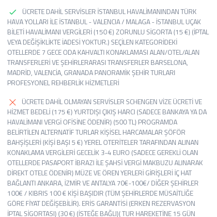
ÜCRETE DAHİL SERVİSLER İSTANBUL HAVALİMANINDAN TÜRK
HAVA YOLLARI İLE İSTANBUL - VALENCIA / MALAGA - İSTANBUL UÇAK
BİLETİ HAVALİMANI VERGİLERİ (150 €) ZORUNLU SİGORTA (15 €) (İPTAL
VEYA DEĞİŞİKLİKTE İADESİ YOKTUR.) SEÇİLEN KATEGORİDEKİ
OTELLERDE 7 GECE ODA KAHVALTI KONAKLAMASI ALAN/OTEL/ALAN
TRANSFERLERİ VE ŞEHİRLERARASI TRANSFERLER BARSELONA,
MADRİD, VALENCİA, GRANADA PANORAMİK ŞEHİR TURLARI
PROFESYONEL REHBERLİK HİZMETLERİ
ÜCRETE DAHİL OLMAYAN SERVİSLER SCHENGEN VİZE ÜCRETİ VE
HİZMET BEDELİ (175 €) YURTDIŞI ÇIKIŞ HARCI (SADECE BANKAYA YA DA
HAVALİMANI VERGİ OFİSİNE ÖDENİR) (500 TL) PROGRAMDA
BELİRTİLEN ALTERNATİF TURLAR KİŞİSEL HARCAMALAR ŞÖFÖR
BAHŞİŞLERİ (KİŞİ BAŞI 5 €) YEREL OTERİTELER TARAFINDAN ALINAN
KONAKLAMA VERGİLERİ GECELİK 3-4 EURO (SADECE GEREKLİ OLAN
OTELLERDE PASAPORT İBRAZI İLE ŞAHSİ VERGİ MAKBUZU ALINARAK
DİREKT OTELE ÖDENİR) MÜZE VE ÖREN YERLERİ GİRİŞLERİ İÇ HAT
BAĞLANTI ANKARA, İZMİR VE ANTALYA 70€-100€/ DİĞER ŞEHİRLER
100€ / KIBRIS 100 € KİŞİ BAŞIDIR (TÜM ŞEHİRLERDE MÜSAİTLİĞE
GÖRE FİYAT DEĞİŞEBİLİR). ERİS GARANTİSİ (ERKEN REZERVASYON
İPTAL SİGORTASI) (30 €) (İSTEĞE BAĞLI)( TUR HAREKETİNE 15 GÜN