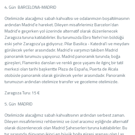
4. Gün BARCELONA-MADRID
Otelimizde alacağımız sabah kahvaltısı ve odalarımızın boşaltılmasının
ardından Madrid'e hareket. Dileyen misafirlerimiz Barcelon'dan
Madrid'e geçerken yol üzerinde alternatif olarak düzenlenecek
Zaragoza turuna katılabilirler. Bu turumuzda Ebro Nehri'nin böldüğü
eski şehir Zaragoza'ya gidiyoruz. Pilar Basilica - Katedral'i ve meydanı
görülecek yerler arasındadır. Madrid'e varşımızı takiben Madrid
panoramik turumuzu yapıyoruz. Madrid panoramik turunda; boğa
güreşleri, Flamenko dansları ve renkli gece yaşamı ile ilginç bir tatil
merkezi olan tarihi başkentte Plaza de España, Puerta de Alcala
otobüsle panoramik olarak görülecek yerler arasındadır. Panoramik
turumuzun ardından otelimize transfer ve geceleme otelimizde.
Zaragoza Turu: 15 €
5. Gün MADRID
Otelimizde alacağımız sabah kahvaltısının ardından serbest zaman.
Dileyen misafirlerimiz rehberimiz ve özel aracımız eşliğinde alternatif
olarak düzenlenecek olan Madrid Şaheserleri turuna katılabilirler. Bu
tur sırasında dünyanın ikinci en büyük boğa güreşi arenası olan Las