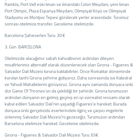
Rambla, Port Vell eski liman ve limandaki Colon Meydanı, yeni liman
Port Olimpic, Plaza Espanya Meydanı, Olimpiyat Köyü ve Olimpiyat
Stadyumu ve Montjuic Tepesi görülecek yerler arasındadır. Turumuz
sonrası otelimize transfer. Geceleme otelimizde.
Barcelona Şaheserleri Turu: 30 €
3. Gün BARCELONA
Otelimizde alacağımız sabah kahvaltısının ardından dileyen
misafirlerimiz alternatif olarak düzenlenecek olan Girona - Figueres &
Salvador Dali Müzesi turuna katılabilirler. Önce Romalılar döneminde
kurulan tarihi Girona şehrine gidiyoruz. Daha sonrasında ise Katedral
ve Yahudi Mahallelerini görüyoruz. Girona aynı zamanda dünyaca ünlü
dizi Game Of Thrones'un da çekildiği bir şehirdir. Girona turumuzun
ardından dünyanın en gelmiş geçmiş en iyi sürrealist ressamı olarak
kabul edilen Salvador Dali'nin yaşadığı Figueres'e hareket. Burada
dünyaca ünlü gerçeküstü eserlerindeki ilginç ve çarpıcı imgelerle
ünlenmiş Salvador Dali Müzesi'ni gezeceğiz. Turumuzun ardından
Barselona otelimize hareket. Geceleme otelimizde.
Girona - Figueres & Salvador Dali Müzesi Turu: 65€