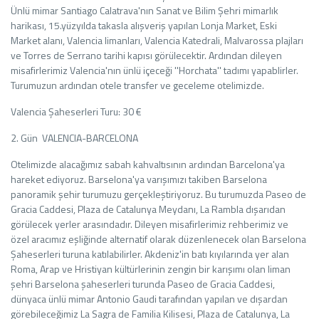
Ünlü mimar Santiago Calatrava'nın Sanat ve Bilim Şehri mimarlık
harikası, 15.yüzyılda takasla alışveriş yapılan Lonja Market, Eski
Market alanı, Valencia limanları, Valencia Katedrali, Malvarossa plajları
ve Torres de Serrano tarihi kapısı görülecektir. Ardından dileyen
misafirlerimiz Valencia'nın ünlü içeceği ''Horchata'' tadımı yapablirler.
Turumuzun ardından otele transfer ve geceleme otelimizde.
Valencia Şaheserleri Turu: 30 €
2. Gün VALENCIA-BARCELONA
Otelimizde alacağımız sabah kahvaltısının ardından Barcelona'ya
hareket ediyoruz. Barselona'ya varışımızı takiben Barselona
panoramik şehir turumuzu gerçekleştiriyoruz. Bu turumuzda Paseo de
Gracia Caddesi, Plaza de Catalunya Meydanı, La Rambla dışarıdan
görülecek yerler arasındadır. Dileyen misafirlerimiz rehberimiz ve
özel aracımız eşliğinde alternatif olarak düzenlenecek olan Barselona
Şaheserleri turuna katılabilirler. Akdeniz'in batı kıyılarında yer alan
Roma, Arap ve Hristiyan kültürlerinin zengin bir karışımı olan liman
şehri Barselona şaheserleri turunda Paseo de Gracia Caddesi,
dünyaca ünlü mimar Antonio Gaudi tarafından yapılan ve dışardan
görebileceğimiz La Sagra de Familia Kilisesi, Plaza de Catalunya, La