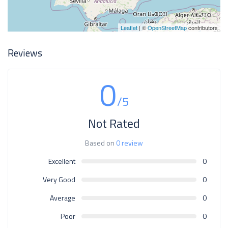
Leaflet
| ©
OpenStreetMap
contributors
Reviews
0
/5
Not Rated
Based on
0 review
Excellent
0
Very Good
0
Average
0
Poor
0