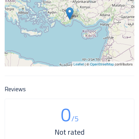
Leaflet
| ©
OpenStreetMap
contributors
Reviews
0
/5
Not rated