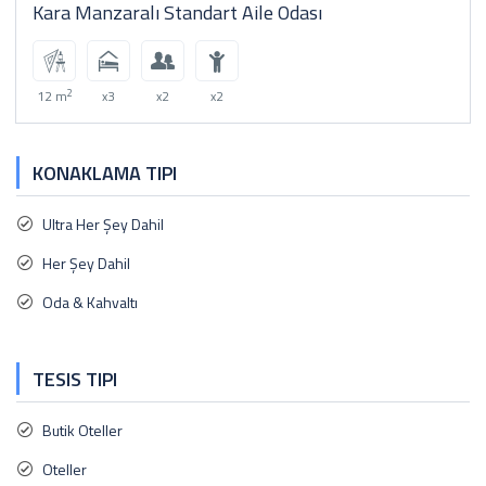
Kara Manzaralı Standart Aile Odası
2
12 m
x3
x2
x2
KONAKLAMA TIPI
Ultra Her Şey Dahil
Her Şey Dahil
Oda & Kahvaltı
TESIS TIPI
Butik Oteller
Oteller