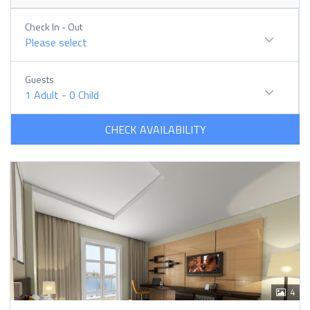
Check In - Out
Please select
Guests
1
Adult
-
0
Child
CHECK AVAILABILITY
4