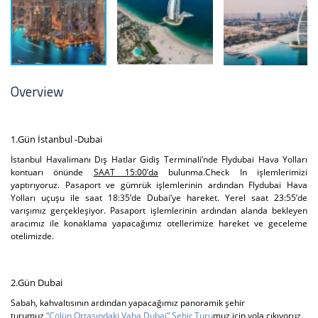
Overview
1.Gün İstanbul -Dubai
İstanbul Havalimanı Dış Hatlar Gidiş Terminali’nde Flydubai Hava Yolları
kontuarı önünde
SAAT 15:00’da
bulunma.
Check In işlemlerimizi
yaptırıyoruz. Pasaport ve gümrük işlemlerinin ardından Flydubai Hava
Yolları uçuşu ile saat 18:35’de Dubai’ye hareket. Yerel saat 23:55’de
varışımız gerçekleşiyor. Pasaport işlemlerinin ardından alanda bekleyen
aracımız ile konaklama yapacağımız otellerimize hareket ve geceleme
otelimizde.
2.Gün Dubai
Sabah, kahvaltısının ardından yapacağımız panoramik şehir
turumuz
“Çölün Ortasındaki Vaha Dubai” Şehir Turu
muz için yola çıkıyoruz.