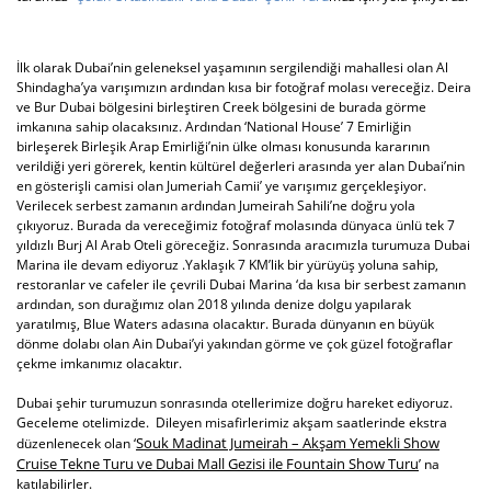
İlk olarak Dubai’nin geleneksel yaşamının sergilendiği mahallesi olan Al
Shindagha’ya varışımızın ardından kısa bir fotoğraf molası vereceğiz. Deira
ve Bur Dubai bölgesini birleştiren Creek bölgesini de burada görme
imkanına sahip olacaksınız. Ardından ‘National House’ 7 Emirliğin
birleşerek Birleşik Arap Emirliği’nin ülke olması konusunda kararının
verildiği yeri görerek, kentin kültürel değerleri arasında yer alan Dubai’nin
en gösterişli camisi olan Jumeriah Camii’ ye varışımız gerçekleşiyor.
Verilecek serbest zamanın ardından Jumeirah Sahili’ne doğru yola
çıkıyoruz. Burada da vereceğimiz fotoğraf molasında dünyaca ünlü tek 7
yıldızlı Burj Al Arab Oteli göreceğiz. Sonrasında aracımızla turumuza Dubai
Marina ile devam ediyoruz .Yaklaşık 7 KM’lik bir yürüyüş yoluna sahip,
restoranlar ve cafeler ile çevrili Dubai Marina ‘da kısa bir serbest zamanın
ardından, son durağımız olan 2018 yılında denize dolgu yapılarak
yaratılmış, Blue Waters adasına olacaktır. Burada dünyanın en büyük
dönme dolabı olan Ain Dubai’yi yakından görme ve çok güzel fotoğraflar
çekme imkanımız olacaktır.
Dubai şehir turumuzun sonrasında otellerimize doğru hareket ediyoruz.
Geceleme otelimizde. Dileyen misafirlerimiz akşam saatlerinde ekstra
Souk Madinat Jumeirah – Akşam Yemekli Show
düzenlenecek olan
‘
Cruise Tekne Turu ve Dubai Mall Gezisi ile Fountain Show Turu
’ na
katılabilirler.