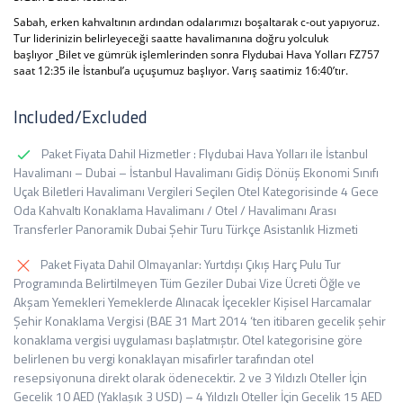
Sabah, erken kahvaltının ardından odalarımızı boşaltarak c-out yapıyoruz.
Tur liderinizin belirleyeceği saatte havalimanına doğru yolculuk
başlıyor
Bilet ve gümrük işlemlerinden sonra Flydubai Hava Yolları FZ757
saat 12:35 ile İstanbul’a uçuşumuz başlıyor. Varış saatimiz 16:40’tır.
Included/Excluded
Paket Fiyata Dahil Hizmetler : Flydubai Hava Yolları ile İstanbul
Havalimanı – Dubai – İstanbul Havalimanı Gidiş Dönüş Ekonomi Sınıfı
Uçak Biletleri Havalimanı Vergileri Seçilen Otel Kategorisinde 4 Gece
Oda Kahvaltı Konaklama Havalimanı / Otel / Havalimanı Arası
Transferler Panoramik Dubai Şehir Turu Türkçe Asistanlık Hizmeti
Paket Fiyata Dahil Olmayanlar: Yurtdışı Çıkış Harç Pulu Tur
Programında Belirtilmeyen Tüm Geziler Dubai Vize Ücreti Öğle ve
Akşam Yemekleri Yemeklerde Alınacak İçecekler Kişisel Harcamalar
Şehir Konaklama Vergisi (BAE 31 Mart 2014 ‘ten itibaren gecelik şehir
konaklama vergisi uygulaması başlatmıştır. Otel kategorisine göre
belirlenen bu vergi konaklayan misafirler tarafından otel
resepsiyonuna direkt olarak ödenecektir. 2 ve 3 Yıldızlı Oteller İçin
Gecelik 10 AED (Yaklaşık 3 USD) – 4 Yıldızlı Oteller İçin Gecelik 15 AED