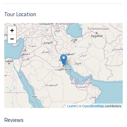
01/01/2025 FLYDUBAİ HAVAYOLLARI
Tour Location
+
−
Leaflet
| ©
OpenStreetMap
contributors
Reviews