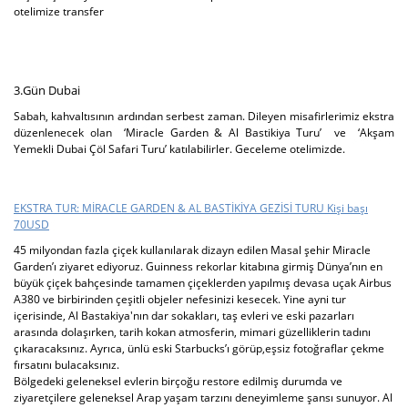
otelimize transfer
3.Gün Dubai
Sabah, kahvaltısının ardından serbest zaman. Dileyen misafirlerimiz ekstra
düzenlenecek olan
‘Miracle Garden & Al Bastikiya Turu’
ve
‘Akşam
Yemekli Dubai Çöl Safari Turu’
katılabilirler. Geceleme otelimizde.
EKSTRA TUR: MİRACLE GARDEN & AL BASTİKİYA GEZİSİ TURU Kişi başı
70USD
45 milyondan fazla çiçek kullanılarak dizayn edilen Masal şehir Miracle
Garden’ı ziyaret ediyoruz. Guinness rekorlar kitabına girmiş Dünya’nın en
büyük çiçek bahçesinde tamamen çiçeklerden yapılmış devasa uçak Airbus
A380 ve birbirinden çeşitli objeler nefesinizi kesecek. Yine ayni tur
içerisinde, Al Bastakiya'nın dar sokakları, taş evleri ve eski pazarları
arasında dolaşırken, tarih kokan atmosferin, mimari güzelliklerin tadını
çıkaracaksınız. Ayrıca, ünlü eski Starbucks’ı görüp,eşsiz fotoğraflar çekme
fırsatını bulacaksınız.
Bölgedeki geleneksel evlerin birçoğu restore edilmiş durumda ve
ziyaretçilere geleneksel Arap yaşam tarzını deneyimleme şansı sunuyor. Al