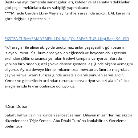
Bastakiya aynı zamanda sanat galerileri, kafeler ve el sanatları dükkânları
gibi çeşitli mekânlara da ev sahipliği yapmaktadır.
***Miracle Garden Ekim-Mayıs ayı tarihleri arasında açıktır. BAE kararına
göre değişiklik gösterebilir
EKSTRA TUR:AKŞAM YEMEKLİ DUBAİ ÇÖL SAFARİ TURU Kişi Başı: 90 USD
4x4 araçlar ile alınarak, çölde unutulmaz anlar yaşayabilir, gün batımını
izleyebilirsiniz. Kızıl kumlarda yapılan eğlenceli ve heyecan dolu gezinin
ardından çölün ortasında yer alan Bedevi kampına varıyoruz. Burada
yapılan birbirinden güzel şov ve dansöz gösterisi eşliğinde akşam yemeğini
alıyoruz. Ayrıca deveye binme imkanımızda mevcuttur. Sınırsız meşrubat,
çay ve kahve ikramı tur içeriğinde ücretsiz olarak sunulan servislerdir.
Yemek ve gösterilerin ardından turumuz sonra eriyor ve bizi alan 4x4 özel
araçlarımızla tekrar otelimize dönüyoruz.
4.Gün Dubai
Sabah, kahvaltısının ardından serbest zaman. Dileyen misafirlerimiz ekstra
düzenlenecek ‘
Öğle Yemekli Abu Dhabi Turu’
na katılabilirler. Geceleme
otelimizde.