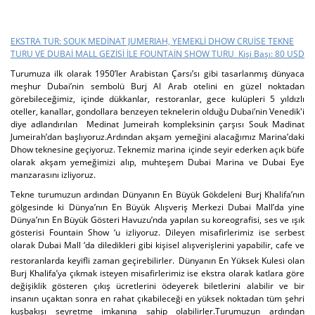
EKSTRA TUR: SOUK MEDİNAT JUMERIAH, YEMEKLİ DHOW CRUİSE TEKNE
TURU VE DUBAİ MALL GEZİSİ İLE FOUNTAİN SHOW TURU Kişi Başı: 80 USD
Turumuza ilk olarak 1950’ler Arabistan Çarsı’sı gibi tasarlanmış dünyaca
meşhur Dubai’nin sembolü Burj Al Arab otelini en güzel noktadan
görebileceğimiz, içinde dükkanlar, restoranlar, gece kulüpleri 5 yıldızlı
oteller, kanallar, gondollara benzeyen teknelerin olduğu Dubai’nin Venedik'i
diye adlandırılan Medinat Jumeirah kompleksinin çarşısı Souk Madinat
Jumeirah’dan başlıyoruz.Ardından akşam yemeğini alacağımız Marina’daki
Dhow teknesine geçiyoruz. Teknemiz marina içinde seyir ederken açık büfe
olarak akşam yemeğimizi alıp, muhteşem Dubai Marina ve Dubai Eye
manzarasını izliyoruz.
Tekne turumuzun ardından Dünyanın En Büyük Gökdeleni Burj Khalifa’nın
gölgesinde ki Dünya’nın En Büyük Alışveriş Merkezi Dubai Mall’da yine
Dünya’nın En Büyük Gösteri Havuzu’nda yapılan su koreografisi, ses ve ışık
gösterisi Fountain Show ‘u izliyoruz. Dileyen misafirlerimiz ise serbest
olarak Dubai Mall ‘da diledikleri gibi kişisel alışverişlerini yapabilir, cafe ve
restoranlarda keyifli zaman geçirebilirler.
Dünyanın En Yüksek Kulesi olan
Burj Khalifa’ya çıkmak isteyen misafirlerimiz ise ekstra olarak katlara göre
değişiklik gösteren çıkış ücretlerini ödeyerek biletlerini alabilir ve bir
insanın uçaktan sonra en rahat çıkabileceği en yüksek noktadan tüm şehri
kuşbakışı seyretme imkanına sahip olabilirler.Turumuzun ardından