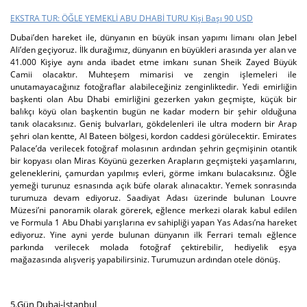
EKSTRA TUR: ÖĞLE YEMEKLİ ABU DHABİ TURU Kişi Başı 90 USD
Dubai’den hareket ile, dünyanın en büyük insan yapımı limanı olan Jebel
Ali’den geçiyoruz. İlk durağımız, dünyanın en büyükleri arasında yer alan ve
41.000 Kişiye aynı anda ibadet etme imkanı sunan Sheik Zayed Büyük
Camii olacaktır. Muhteşem mimarisi ve zengin işlemeleri ile
unutamayacağınız fotoğraflar alabileceğiniz zenginliktedir. Yedi emirliğin
başkenti olan Abu Dhabi emirliğini gezerken yakın geçmişte, küçük bir
balıkçı köyü olan başkentin bugün ne kadar modern bir şehir olduğuna
tanık olacaksınız. Geniş bulvarları, gökdelenleri ile ultra modern bir Arap
şehri olan kentte, Al Bateen bölgesi, kordon caddesi görülecektir. Emirates
Palace’da verilecek fotoğraf molasının ardından şehrin geçmişinin otantik
bir kopyası olan Miras Köyünü gezerken Arapların geçmişteki yaşamlarını,
geleneklerini, çamurdan yapılmış evleri, görme imkanı bulacaksınız. Öğle
yemeği turunuz esnasında açık büfe olarak alınacaktır. Yemek sonrasında
turumuza devam ediyoruz. Saadiyat Adası üzerinde bulunan Louvre
Müzesi’ni panoramik olarak görerek, eğlence merkezi olarak kabul edilen
ve Formula 1 Abu Dhabi yarışlarına ev sahipliği yapan Yas Adası’na hareket
ediyoruz. Yine ayni yerde bulunan dünyanın ilk Ferrari temalı eğlence
parkında verilecek molada fotoğraf çektirebilir, hediyelik eşya
mağazasında alışveriş yapabilirsiniz. Turumuzun ardından otele dönüş.
5.Gün Dubai-İstanbul