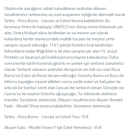
Otelimizde alacağımız sabah kahvaltısının ardından dileyen
misafirlerimiz rehberimiz ve özel araçlarımız eşliğinde alternatif olarak
Sintra - Roca Burnu - Cascais ve Estoril turuna katılabilirler. Bu
turumuza Sintra ile başlayıp, UNESCO'nun dünya mirası listesinde yer
alan, Sintra Kraliyet ailesi tarafından av ve mesire yeri olarak
kullanılmış kentin merkezindeki mutfak bacaları ile meşhur şehir
sarayını ziyaret edeceğiz. 1147 yılında Portekiz kralı tarafından
fethedilene kadar Mağribiler'e ait olan sarayda yer alan 15. yüzyıl
Portekiz ve İspanyol çini koleksiyonuna hayran kalacaksınız. Daha
sonra kentin tarihi kısmında gezinti ve yemek için serbest zamanımız
olacak. Serbest zamanın ardından Avrupa'nın en batı ucu olan Roca
Burnu'na (Cabo da Roca) devam edeceğiz. Guincho Burnu ve Boca do
Inferno kayalığını ziyaret ettikten sonra yazlık evleri ve bahçeleri ile
ünlü şık bir banliyö semti olan Cascais'de serbest zaman. Dönüşte ise
Casino'su ile meşhur Estoril'e uğrayacağız. Tur bitiminde otelimize
transfer. Geceleme otelimizde. Dileyen misafirlerimiz Akşam Yemekli
Fado - Müzikli Show turuna katılabilirler. Geceleme otelimizde.
Sintra - Roca Burnu - Cascais ve Estoril Turu: 75 €
Akşam Fado - Müzikli Show (1 İçki Dahil-Yemeksiz) : 55 €