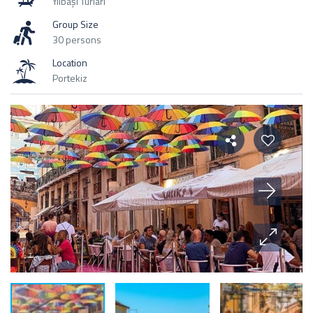
Yılbaşı Turları
Group Size
30 persons
Location
Portekiz