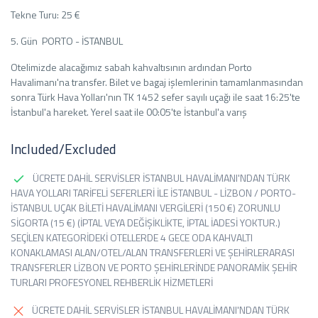
Tekne Turu: 25 €
5. Gün PORTO - İSTANBUL
Otelimizde alacağımız sabah kahvaltısının ardından Porto
Havalimanı'na transfer. Bilet ve bagaj işlemlerinin tamamlanmasından
sonra Türk Hava Yolları'nın TK 1452 sefer sayılı uçağı ile saat 16:25'te
İstanbul'a hareket. Yerel saat ile 00:05'te İstanbul'a varış
Included/Excluded
ÜCRETE DAHİL SERVİSLER İSTANBUL HAVALİMANI'NDAN TÜRK
HAVA YOLLARI TARİFELİ SEFERLERİ İLE İSTANBUL - LİZBON / PORTO-
İSTANBUL UÇAK BİLETİ HAVALİMANI VERGİLERİ (150 €) ZORUNLU
SİGORTA (15 €) (İPTAL VEYA DEĞİŞİKLİKTE, İPTAL İADESİ YOKTUR.)
SEÇİLEN KATEGORİDEKİ OTELLERDE 4 GECE ODA KAHVALTI
KONAKLAMASI ALAN/OTEL/ALAN TRANSFERLERİ VE ŞEHİRLERARASI
TRANSFERLER LİZBON VE PORTO ŞEHİRLERİNDE PANORAMİK ŞEHİR
TURLARI PROFESYONEL REHBERLİK HİZMETLERİ
ÜCRETE DAHİL SERVİSLER İSTANBUL HAVALİMANI'NDAN TÜRK