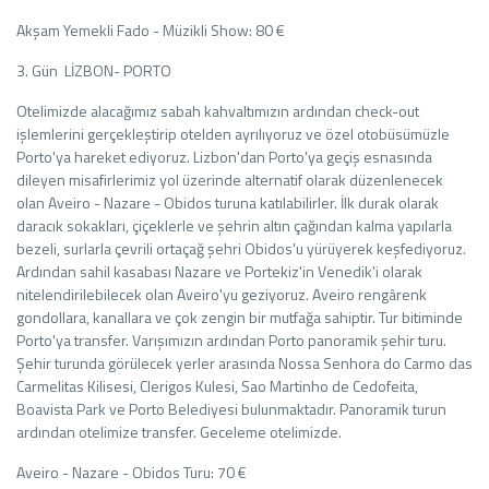
Akşam Yemekli Fado - Müzikli Show: 80 €
3. Gün LİZBON- PORTO
Otelimizde alacağımız sabah kahvaltımızın ardından check-out
işlemlerini gerçekleştirip otelden ayrılıyoruz ve özel otobüsümüzle
Porto'ya hareket ediyoruz. Lizbon'dan Porto'ya geçiş esnasında
dileyen misafirlerimiz yol üzerinde alternatif olarak düzenlenecek
olan Aveiro - Nazare - Obidos turuna katılabilirler. İlk durak olarak
daracık sokakları, çiçeklerle ve şehrin altın çağından kalma yapılarla
bezeli, surlarla çevrili ortaçağ şehri Obidos'u yürüyerek keşfediyoruz.
Ardından sahil kasabası Nazare ve Portekiz'in Venedik'i olarak
nitelendirilebilecek olan Aveiro'yu geziyoruz. Aveiro rengârenk
gondollara, kanallara ve çok zengin bir mutfağa sahiptir. Tur bitiminde
Porto'ya transfer. Varışımızın ardından Porto panoramik şehir turu.
Şehir turunda görülecek yerler arasında Nossa Senhora do Carmo das
Carmelitas Kilisesi, Clerigos Kulesi, Sao Martinho de Cedofeita,
Boavista Park ve Porto Belediyesi bulunmaktadır. Panoramik turun
ardından otelimize transfer. Geceleme otelimizde.
Aveiro - Nazare - Obidos Turu: 70 €