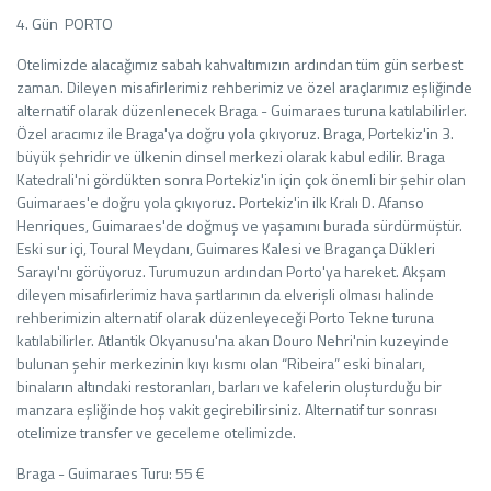
4. Gün PORTO
Otelimizde alacağımız sabah kahvaltımızın ardından tüm gün serbest
zaman. Dileyen misafirlerimiz rehberimiz ve özel araçlarımız eşliğinde
alternatif olarak düzenlenecek Braga - Guimaraes turuna katılabilirler.
Özel aracımız ile Braga'ya doğru yola çıkıyoruz. Braga, Portekiz'in 3.
büyük şehridir ve ülkenin dinsel merkezi olarak kabul edilir. Braga
Katedrali'ni gördükten sonra Portekiz'in için çok önemli bir şehir olan
Guimaraes'e doğru yola çıkıyoruz. Portekiz'in ilk Kralı D. Afanso
Henriques, Guimaraes'de doğmuş ve yaşamını burada sürdürmüştür.
Eski sur içi, Toural Meydanı, Guimares Kalesi ve Bragança Dükleri
Sarayı'nı görüyoruz. Turumuzun ardından Porto'ya hareket. Akşam
dileyen misafirlerimiz hava şartlarının da elverişli olması halinde
rehberimizin alternatif olarak düzenleyeceği Porto Tekne turuna
katılabilirler. Atlantik Okyanusu'na akan Douro Nehri'nin kuzeyinde
bulunan şehir merkezinin kıyı kısmı olan “Ribeira” eski binaları,
binaların altındaki restoranları, barları ve kafelerin oluşturduğu bir
manzara eşliğinde hoş vakit geçirebilirsiniz. Alternatif tur sonrası
otelimize transfer ve geceleme otelimizde.
Braga - Guimaraes Turu: 55 €