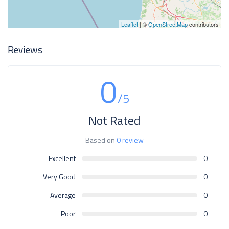
Leaflet
| ©
OpenStreetMap
contributors
Reviews
0
/5
Not Rated
Based on
0 review
Excellent
0
Very Good
0
Average
0
Poor
0