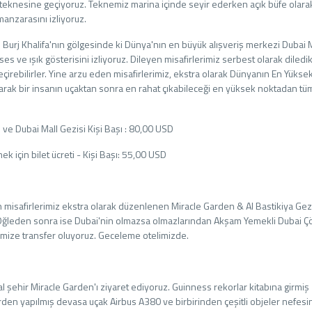
eknesine geçiyoruz. Teknemiz marina içinde seyir ederken açık büfe olar
anzarasını izliyoruz.
Burj Khalifa'nın gölgesinde ki Dünya'nın en büyük alışveriş merkezi Dubai M
 ve ışık gösterisini izliyoruz. Dileyen misafirlerimiz serbest olarak diledikl
geçirebilirler. Yine arzu eden misafirlerimiz, ekstra olarak Dünyanın En Yükse
ıkarak bir insanın uçaktan sonra en rahat çıkabileceği en yüksek noktadan tü
e Dubai Mall Gezisi Kişi Başı : 80,00 USD
ek için bilet ücreti - Kişi Başı: 55,00 USD
misafirlerimiz ekstra olarak düzenlenen Miracle Garden & Al Bastikiya Gez
z. Öğleden sonra ise Dubai'nin olmazsa olmazlarından Akşam Yemekli Dubai Çö
imize transfer oluyoruz. Geceleme otelimizde.
l şehir Miracle Garden'ı ziyaret ediyoruz. Guinness rekorlar kitabına girmiş
n yapılmış devasa uçak Airbus A380 ve birbirinden çeşitli objeler nefesin