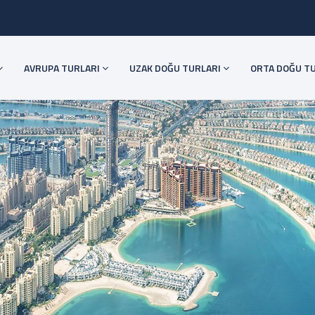
AVRUPA TURLARI
UZAK DOĞU TURLARI
ORTA DOĞU T