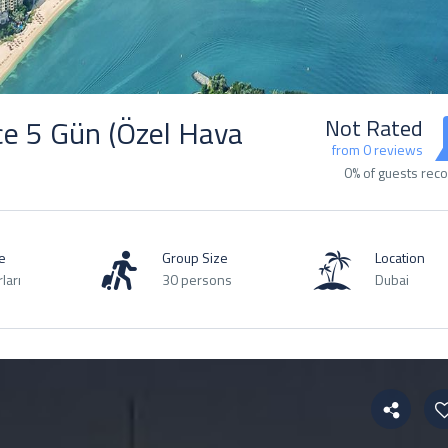
e 5 Gün (Özel Hava
Not Rated
from 0 reviews
0% of guests re
e
Group Size
Location
ları
30 persons
Dubai