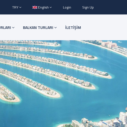
TRY
English
Login
Sign Up
URLARI
BALKAN TURLARI
İLETİŞİM