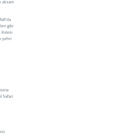
ak aksam
all'da
eri gibi
k Kulesi
m şehri
isine
l Safari
izi