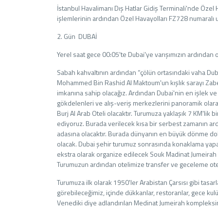
İstanbul Havalimanı Dış Hatlar Gidiş Terminali'nde Öze
işlemlerinin ardından Özel Havayolları FZ728 numaralı u
2. Gün DUBAİ
Yerel saat gece 00:05'te Dubai'ye varışımızın ardından
Sabah kahvaltının ardından “çölün ortasındaki vaha Duba
Mohammed Bin Rashid Al Maktoum'un kışlık sarayı Zabee
imkanına sahip olacağız. Ardından Dubai'nin en işlek ve
gökdelenleri ve alış-veriş merkezlerini panoramik olara
Burj Al Arab Oteli olacaktır. Turumuza yaklaşık 7 KM'lik b
ediyoruz. Burada verilecek kısa bir serbest zamanın ard
adasına olacaktır. Burada dünyanın en büyük dönme dol
olacak. Dubai şehir turumuz sonrasında konaklama yapac
ekstra olarak organize edilecek Souk Madinat Jumeirah -
Turumuzun ardından otelimize transfer ve geceleme ote
Turumuza ilk olarak 1950'ler Arabistan Çarsısı gibi tas
görebileceğimiz, içinde dükkanlar, restoranlar, gece kulü
Venediki diye adlandırılan Medinat Jumeirah kompleksin