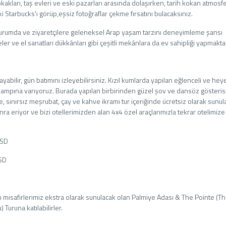
okakları, taş evleri ve eski pazarları arasında dolaşırken, tarih kokan atmosfe
ski Starbucks'ı görüp,eşsiz fotoğraflar çekme fırsatını bulacaksınız.
durumda ve ziyaretçilere geleneksel Arap yaşam tarzını deneyimleme şansı
ler ve el sanatları dükkânları gibi çeşitli mekânlara da ev sahipliği yapmaktad
yabilir, gün batımını izleyebilirsiniz. Kızıl kumlarda yapılan eğlenceli ve he
kampına varıyoruz. Burada yapılan birbirinden güzel şov ve dansöz gösteris
 sınırsız meşrubat, çay ve kahve ikramı tur içeriğinde ücretsiz olarak sunul
ra eriyor ve bizi otellerimizden alan 4x4 özel araçlarımızla tekrar otelimize
USD
USD
misafirlerimiz ekstra olarak sunulacak olan Palmiye Adası & The Pointe (T
uruna katılabilirler.