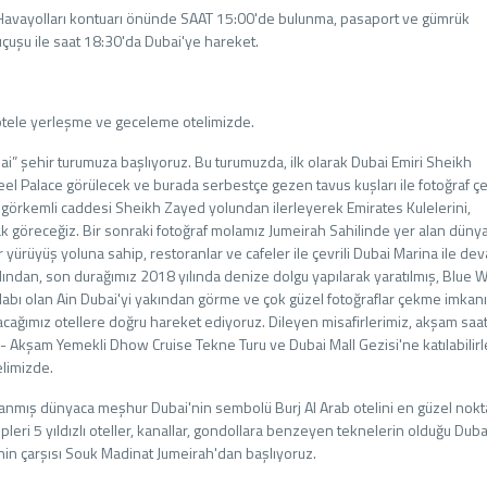
l Havayolları kontuarı önünde SAAT 15:00'de bulunma, pasaport ve gümrük
çuşu ile saat 18:30'da Dubai'ye hareket.
 otele yerleşme ve geceleme otelimizde.
i” şehir turumuza başlıyoruz. Bu turumuzda, ilk olarak Dubai Emiri Sheikh
l Palace görülecek ve burada serbestçe gezen tavus kuşları ile fotoğraf 
 görkemli caddesi Sheikh Zayed yolundan ilerleyerek Emirates Kulelerini,
k göreceğiz. Bir sonraki fotoğraf molamız Jumeirah Sahilinde yer alan düny
ir yürüyüş yoluna sahip, restoranlar ve cafeler ile çevrili Dubai Marina ile de
ından, son durağımız 2018 yılında denize dolgu yapılarak yaratılmış, Blue 
abı olan Ain Dubai'yi yakından görme ve çok güzel fotoğraflar çekme imkan
ağımız otellere doğru hareket ediyoruz. Dileyen misafirlerimiz, akşam saa
 Akşam Yemekli Dhow Cruise Tekne Turu ve Dubai Mall Gezisi'ne katılabilirl
limizde.
arlanmış dünyaca meşhur Dubai'nin sembolü Burj Al Arab otelini en güzel nok
pleri 5 yıldızlı oteller, kanallar, gondollara benzeyen teknelerin olduğu Duba
in çarşısı Souk Madinat Jumeirah'dan başlıyoruz.