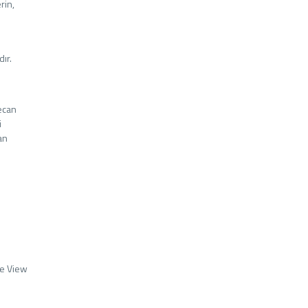
rin,
ır.
yecan
i
an
he View