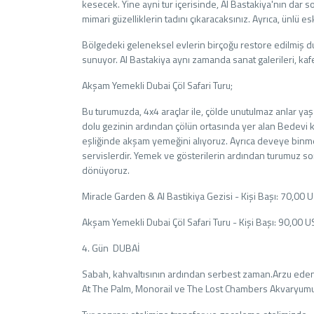
kesecek. Yine ayni tur içerisinde, Al Bastakiya'nın dar s
mimari güzelliklerin tadını çıkaracaksınız. Ayrıca, ünlü e
Bölgedeki geleneksel evlerin birçoğu restore edilmiş 
sunuyor. Al Bastakiya aynı zamanda sanat galerileri, kafe
Akşam Yemekli Dubai Çöl Safari Turu;
Bu turumuzda, 4x4 araçlar ile, çölde unutulmaz anlar yaşa
dolu gezinin ardından çölün ortasında yer alan Bedevi 
eşliğinde akşam yemeğini alıyoruz. Ayrıca deveye binme,
servislerdir. Yemek ve gösterilerin ardından turumuz son
dönüyoruz.
Miracle Garden & Al Bastikiya Gezisi - Kişi Başı: 70,00 
Akşam Yemekli Dubai Çöl Safari Turu - Kişi Başı: 90,00 
4. Gün DUBAİ
Sabah, kahvaltısının ardından serbest zaman.Arzu eden 
At The Palm, Monorail ve The Lost Chambers Akvaryumu) T