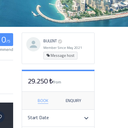
0
BULENT
/5
Member Since May 2021
commend
Message host
29.250 ₺
from
BOOK
ENQUIRY
Start Date