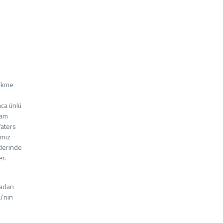
çekme
aca ünlü
vam
Waters
ımız
tlerinde
er.
tadan
i'nin