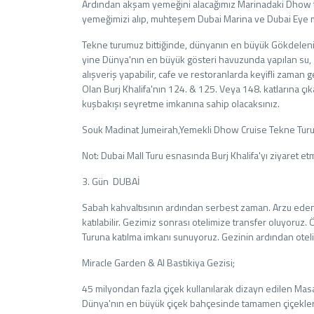
Ardından akşam yemeğini alacağımız Marinadaki Dhow t
yemeğimizi alıp, muhteşem Dubai Marina ve Dubai Eye m
Tekne turumuz bittiğinde, dünyanın en büyük Gökdeleni 
yine Dünya'nın en büyük gösteri havuzunda yapılan su, ses
alışveriş yapabilir, cafe ve restoranlarda keyifli zaman 
Olan Burj Khalifa'nın 124. & 125. Veya 148. katlarına ç
kuşbakışı seyretme imkanına sahip olacaksınız.
Souk Madinat Jumeirah,Yemekli Dhow Cruise Tekne Turu v
Not: Dubai Mall Turu esnasında Burj Khalifa'yı ziyaret etm
3. Gün DUBAİ
Sabah kahvaltısının ardından serbest zaman. Arzu eden 
katılabilir. Gezimiz sonrası otelimize transfer oluyoru
Turuna katılma imkanı sunuyoruz. Gezinin ardından otel
Miracle Garden & Al Bastikiya Gezisi;
45 milyondan fazla çiçek kullanılarak dizayn edilen Masa
Dünya'nın en büyük çiçek bahçesinde tamamen çiçeklerde