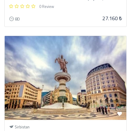
0 Review
27.160 ₺
8D
Sirbistan