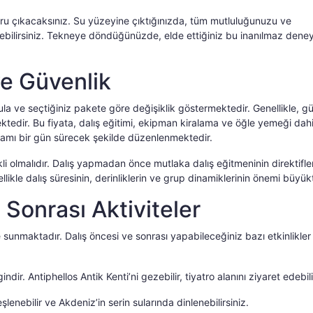
oğru çıkacaksınız. Su yüzeyine çıktığınızda, tüm mutluluğunuzu ve
debilirsiniz. Tekneye döndüğünüzde, elde ettiğiniz bu inanılmaz dene
 ve Güvenlik
okula ve seçtiğiniz pakete göre değişiklik göstermektedir. Genellikle, g
ektedir. Bu fiyata, dalış eğitimi, ekipman kiralama ve öğle yemeği dahi
mamı bir gün sürecek şekilde düzenlenmektedir.
i olmalıdır. Dalış yapmadan önce mutlaka dalış eğitmeninin direktifle
ellikle dalış süresinin, derinliklerin ve grup dinamiklerinin önemi büyük
 Sonrası Aktiviteler
te sunmaktadır. Dalış öncesi ve sonrası yapabileceğiniz bazı etkinlikler
indir. Antiphellos Antik Kenti’ni gezebilir, tiyatro alanını ziyaret edebili
eşlenebilir ve Akdeniz’in serin sularında dinlenebilirsiniz.