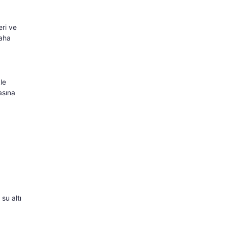
eri ve
daha
le
asına
su altı