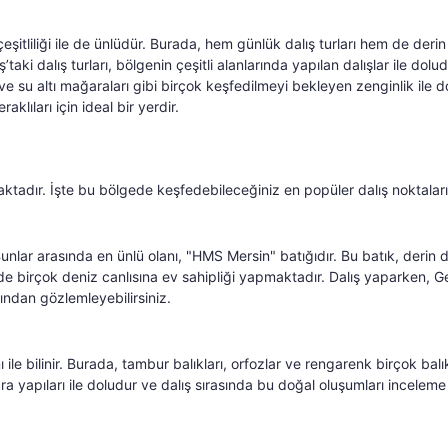
 çeşitliliği ile de ünlüdür. Burada, hem günlük dalış turları hem de derin
aki dalış turları, bölgenin çeşitli alanlarında yapılan dalışlar ile dolud
ve su altı mağaraları gibi birçok keşfedilmeyi bekleyen zenginlik ile d
lıları için ideal bir yerdir.
maktadır. İşte bu bölgede keşfedebileceğiniz en popüler dalış noktaları
lar arasında en ünlü olanı, "HMS Mersin" batığıdır. Bu batık, derin d
de birçok deniz canlısına ev sahipliği yapmaktadır. Dalış yaparken, G
kından gözlemleyebilirsiniz.
le bilinir. Burada, tambur balıkları, orfozlar ve rengarenk birçok balı
ara yapıları ile doludur ve dalış sırasında bu doğal oluşumları inceleme 