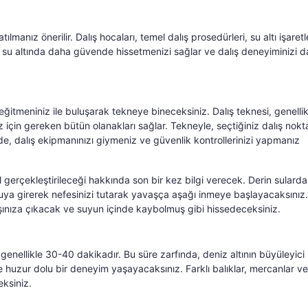
lmanız önerilir. Dalış hocaları, temel dalış prosedürleri, su altı işaretl
m, su altında daha güvende hissetmenizi sağlar ve dalış deneyiminizi 
eğitmeniniz ile buluşarak tekneye bineceksiniz. Dalış teknesi, genellik
z için gereken bütün olanakları sağlar. Tekneyle, seçtiğiniz dalış nokt
de, dalış ekipmanınızı giymeniz ve güvenlik kontrollerinizi yapmanız
ıl gerçekleştirileceği hakkında son bir kez bilgi verecek. Derin sularda
ya girerek nefesinizi tutarak yavaşça aşağı inmeye başlayacaksınız.
rşınıza çıkacak ve suyun içinde kaybolmuş gibi hissedeceksiniz.
genellikle 30-40 dakikadır. Bu süre zarfında, deniz altının büyüleyici
 huzur dolu bir deneyim yaşayacaksınız. Farklı balıklar, mercanlar ve 
eksiniz.