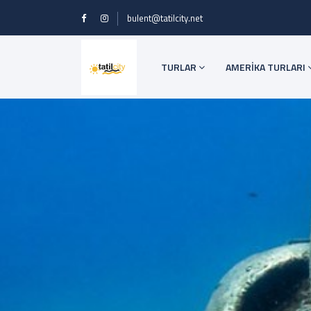
bulent@tatilcity.net
TURLAR
AMERİKA TURLARI