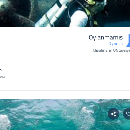
Oylanmamış
0 yorum
Misafirlerin 0% tavsiy
n
ova