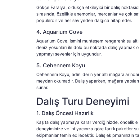
Gökçe Faralya, oldukça etkileyici bir dalış noktasıdır.
sırasında, özellikle anemonlar, mercanlar ve çok say
popülerdir ve her seviyeden dalgıca hitap eder.
4. Aquarium Cove
Aquarium Cove, ismini muhteşem rengarenk su altı y
deniz yosunları ile dolu bu noktada dalış yapmak o
yapmayı sevenler için uygundur.
5. Cehennem Koyu
Cehennem Koyu, adını derin yer altı mağaralarından a
meydan okumadır. Dalış yaparken, mağara yapıları a
sunar.
Dalış Turu Deneyimi
1. Dalış Öncesi Hazırlık
Kaş’ta dalış yapmaya karar verdiğinizde, öncelikle gi
deneyiminize ve ihtiyacınıza göre farklı paketler su
ekipmanlar temin edilecektir. Dalış ekipmanınızın