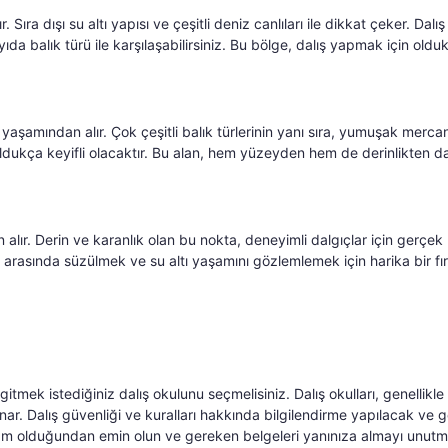
 Sıra dışı su altı yapısı ve çeşitli deniz canlıları ile dikkat çeker. Dalış
ıda balık türü ile karşılaşabilirsiniz. Bu bölge, dalış yapmak için oldu
aşamından alır. Çok çeşitli balık türlerinin yanı sıra, yumuşak merca
ldukça keyifli olacaktır. Bu alan, hem yüzeyden hem de derinlikten da
lır. Derin ve karanlık olan bu nokta, deneyimli dalgıçlar için gerçek 
rasında süzülmek ve su altı yaşamını gözlemlemek için harika bir fı
tmek istediğiniz dalış okulunu seçmelisiniz. Dalış okulları, genellikle 
nar. Dalış güvenliği ve kuralları hakkında bilgilendirme yapılacak ve g
 tam olduğundan emin olun ve gereken belgeleri yanınıza almayı unutm