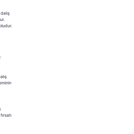
 dalış
ur.
oludur.
:
alış
eminin
k
fırsatı