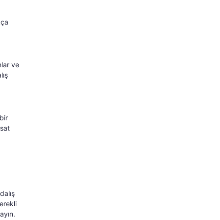
kça
nlar ve
lış
bir
rsat
dalış
erekli
ayın.