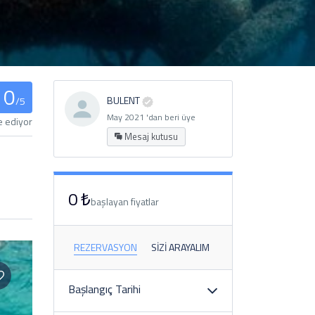
0
BULENT
/5
May 2021 'dan beri üye
e ediyor
Mesaj kutusu
0 ₺
başlayan fiyatlar
REZERVASYON
SIZI ARAYALIM
Başlangıç ​​Tarihi