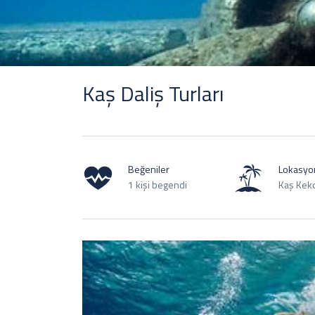
Kaş Daliş Turları
Beğeniler
Lokasyo
1 kişi begendi
Kaş Kek