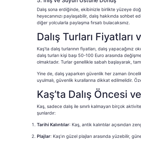
5. İniş ve Suyun Üstüne Dönüş
Dalış sona erdiğinde, ekibinizle birlikte yüzeye d
heyecanınızı paylaşabilir, dalış hakkında sohbet e
diğer yolcularla paylaşma fırsatı bulacaksınız.
Dalış Turları Fiyatları
Kaş'ta dalış turlarının fiyatları, dalış yapacağınız 
dalış turları kişi başı 50-100 Euro arasında değişm
olmaktadır. Turlar genellikle sabah başlayarak, ta
Yine de, dalış yaparken güvenlik her zaman öncelikl
uyulmalı, güvenlik kurallarına dikkat edilmelidir. Öz
Kaş’ta Dalış Öncesi ve
Kaş, sadece dalış ile sınırlı kalmayan birçok aktivi
şunlardır:
Tarihi Kalıntılar
: Kaş, antik kalıntılar açısından zeng
Plajlar
: Kaş’ın güzel plajları arasında yüzebilir, gün