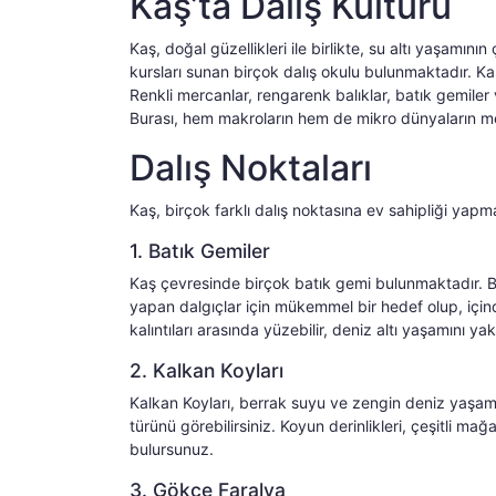
Kaş’ta Dalış Kültürü
Kaş, doğal güzellikleri ile birlikte, su altı yaşamının
kursları sunan birçok dalış okulu bulunmaktadır. Kaş’t
Renkli mercanlar, rengarenk balıklar, batık gemiler 
Burası, hem makroların hem de mikro dünyaların merak
Dalış Noktaları
Kaş, birçok farklı dalış noktasına ev sahipliği yap
1. Batık Gemiler
Kaş çevresinde birçok batık gemi bulunmaktadır. Bun
yapan dalgıçlar için mükemmel bir hedef olup, için
kalıntıları arasında yüzebilir, deniz altı yaşamını ya
2. Kalkan Koyları
Kalkan Koyları, berrak suyu ve zengin deniz yaşamı i
türünü görebilirsiniz. Koyun derinlikleri, çeşitli mağ
bulursunuz.
3. Gökçe Faralya