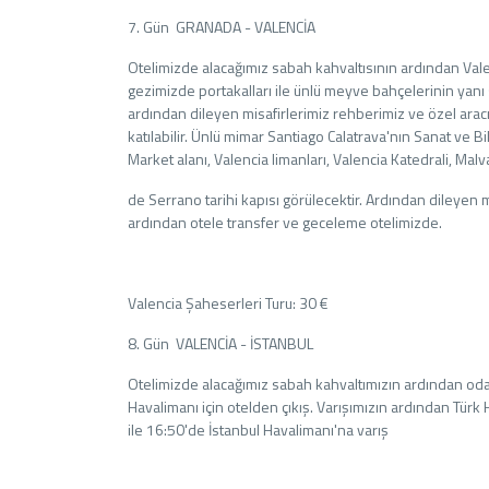
7. Gün GRANADA - VALENCİA
Otelimizde alacağımız sabah kahvaltısının ardından Vale
gezimizde portakalları ile ünlü meyve bahçelerinin yanı 
ardından dileyen misafirlerimiz rehberimiz ve özel arac
katılabilir. Ünlü mimar Santiago Calatrava'nın Sanat ve Bi
Market alanı, Valencia limanları, Valencia Katedrali, Malv
de Serrano tarihi kapısı görülecektir. Ardından dileyen m
ardından otele transfer ve geceleme otelimizde.
Valencia Şaheserleri Turu: 30 €
8. Gün VALENCİA - İSTANBUL
Otelimizde alacağımız sabah kahvaltımızın ardından oda
Havalimanı için otelden çıkış. Varışımızın ardından Türk H
ile 16:50'de İstanbul Havalimanı'na varış