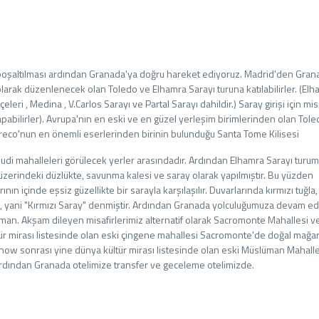
 boşaltılması ardından Granada'ya doğru hareket ediyoruz. Madrid'den Gran
olarak düzenlenecek olan Toledo ve Elhamra Sarayı turuna katılabilirler. (El
eri , Medina , V.Carlos Sarayı ve Partal Sarayı dahildir.) Saray girişi için mis
 yapabilirler). Avrupa'nın en eski ve en güzel yerleşim birimlerinden olan Tol
Greco'nun en önemli eserlerinden birinin bulunduğu Santa Tome Kilisesi
hudi mahalleleri görülecek yerler arasındadır. Ardından Elhamra Sarayı turu
üzerindeki düzlükte, savunma kalesi ve saray olarak yapılmıştır. Bu yüzden
nın içinde eşsiz güzellikte bir sarayla karşılaşılır. Duvarlarında kırmızı tuğla,
mra, yani "Kırmızı Saray" denmiştir. Ardından Granada yolculuğumuza devam ed
man. Akşam dileyen misafirlerimiz alternatif olarak Sacromonte Mahallesi v
tür mirası listesinde olan eski çingene mahallesi Sacromonte'de doğal mağa
Show sonrası yine dünya kültür mirası listesinde olan eski Müslüman Mahall
ardından Granada otelimize transfer ve geceleme otelimizde.