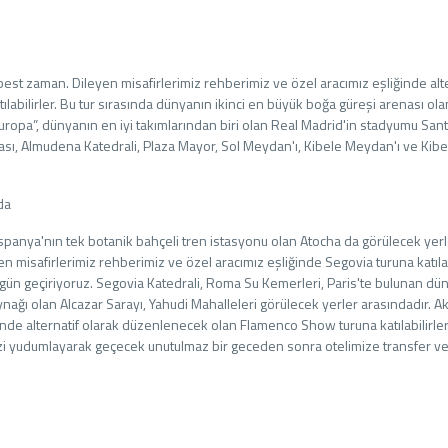
est zaman. Dileyen misafirlerimiz rehberimiz ve özel aracımız eşliğinde alte
abilirler. Bu tur sırasında dünyanın ikinci en büyük boğa güreşi arenası ola
Europa”, dünyanın en iyi takımlarından biri olan Real Madrid'in stadyumu San
ası, Almudena Katedrali, Plaza Mayor, Sol Meydan'ı, Kibele Meydan'ı ve Kibe
da
spanya'nın tek botanik bahçeli tren istasyonu olan Atocha da görülecek yerl
en misafirlerimiz rehberimiz ve özel aracımız eşliğinde Segovia turuna katılabi
 gün geçiriyoruz. Segovia Katedrali, Roma Su Kemerleri, Paris'te bulunan dü
ynağı olan Alcazar Sarayı, Yahudi Mahalleleri görülecek yerler arasındadır. 
inde alternatif olarak düzenlenecek olan Flamenco Show turuna katılabilirler
nizi yudumlayarak geçecek unutulmaz bir geceden sonra otelimize transfer v