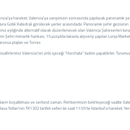
ncia'ya hareket. Valencia'ya varışımızın sonrasında yapılacak panoramik şe
sıra Gotik Katedrali görülecek yerler arasındadır. Panoramik şehir gezisinin
ımız eşliğinde alternatif olarak düzenlenecek olan Valencia Şaheserleri tu
lim Şehri mimarlık harikası, 15.yüzyılda takasla alışveriş yapılan Lonja Market
arossa plajları ve Torres
isafirlerimiz Valencia'nın ünlü içeceği ''Horchata'' tadımı yapablirler. Turumu
ların boşaltılması ve serbest zaman. Rehberimizin belirleyeceği saatte Val
ava Yolları'nın TK1302 tarifeli seferi ile saat 11:55'te İstanbul'a hareket. Yer