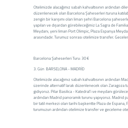
Otelimizde alacağımız sabah kahvaltısının ardından diley
düzenlenecek olan Barcelona Şaheserleri turuna katılabili
zengin bir karışımı olan liman şehri Barcelona şaheser
yapılan ve dışardan görebileceğimiz La Sagra de Familia 
Meydanı, yeni liman Port Olimpic, Plaza Espanya Meydan
arasındadır. Turumuz sonrası otelimize transfer. Gecele
Barcelona Şaheserleri Turu: 30 €
3. Gün BARSELONA - MADRİD
Otelimizde alacağımız sabah kahvaltısının ardından Mad
üzerinde alternatif larak düzenlenecek olan Zaragoza tu
gidiyoruz. Pilar Basilica - Katedral'i ve meydanı görüle
ardından Madrid panoramik turunu yapıyoruz. Madrid pan
bir tatil merkezi olan tarihi başkentte Plaza de Espana
turumuzun ardından otelimize transfer ve geceleme ote