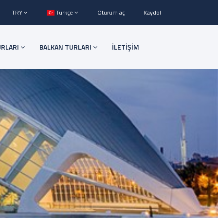
TRY
Türkçe
Oturum aç
Kaydol
URLARI
BALKAN TURLARI
İLETİŞİM