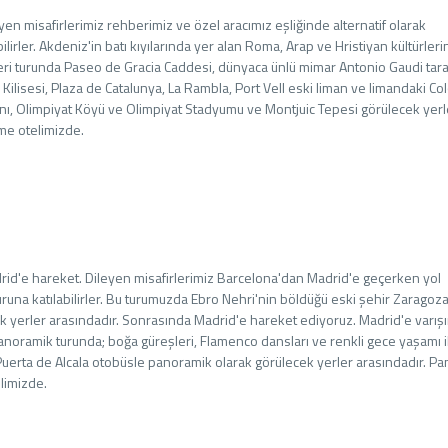
en misafirlerimiz rehberimiz ve özel aracımız eşliğinde alternatif olarak
rler. Akdeniz'in batı kıyılarında yer alan Roma, Arap ve Hristiyan kültürleri
leri turunda Paseo de Gracia Caddesi, dünyaca ünlü mimar Antonio Gaudi tar
Kilisesi, Plaza de Catalunya, La Rambla, Port Vell eski liman ve limandaki Co
ı, Olimpiyat Köyü ve Olimpiyat Stadyumu ve Montjuic Tepesi görülecek yerl
me otelimizde.
rid'e hareket. Dileyen misafirlerimiz Barcelona'dan Madrid'e geçerken yol
runa katılabilirler. Bu turumuzda Ebro Nehri'nin böldüğü eski şehir Zaragoz
cek yerler arasındadır. Sonrasında Madrid'e hareket ediyoruz. Madrid'e varış
oramik turunda; boğa güreşleri, Flamenco dansları ve renkli gece yaşamı il
, Puerta de Alcala otobüsle panoramik olarak görülecek yerler arasındadır. P
limizde.