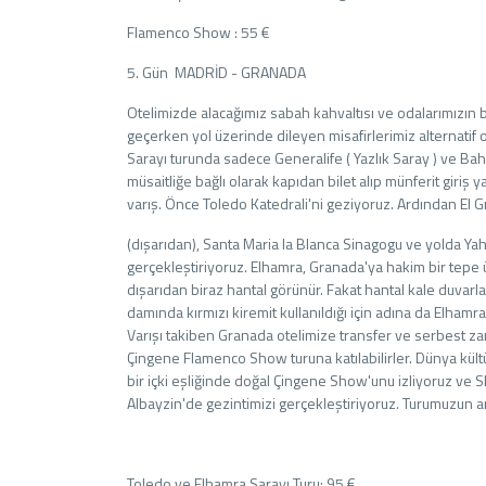
Flamenco Show : 55 €
5. Gün MADRİD - GRANADA
Otelimizde alacağımız sabah kahvaltısı ve odalarımızın
geçerken yol üzerinde dileyen misafirlerimiz alternatif 
Sarayı turunda sadece Generalife ( Yazlık Saray ) ve Bahçel
müsaitliğe bağlı olarak kapıdan bilet alıp münferit giriş
varış. Önce Toledo Katedrali'ni geziyoruz. Ardından El 
(dışarıdan), Santa Maria la Blanca Sinagogu ve yolda Ya
gerçekleştiriyoruz. Elhamra, Granada'ya hakim bir tepe 
dışarıdan biraz hantal görünür. Fakat hantal kale duvarları
damında kırmızı kiremit kullanıldığı için adına da Elha
Varışı takiben Granada otelimize transfer ve serbest za
Çingene Flamenco Show turuna katılabilirler. Dünya kül
bir içki eşliğinde doğal Çingene Show'unu izliyoruz ve 
Albayzin'de gezintimizi gerçekleştiriyoruz. Turumuzun 
Toledo ve Elhamra Sarayı Turu: 95 €