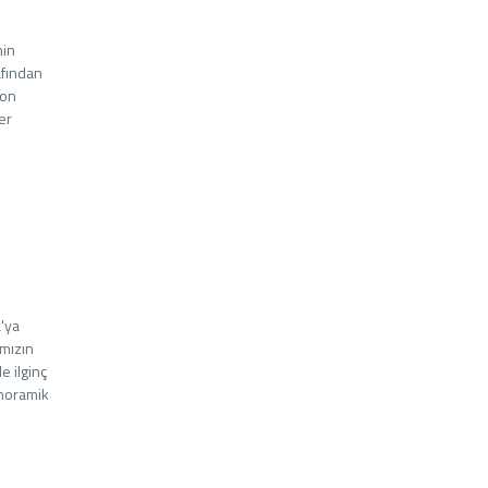
nin
afından
lon
er
a'ya
ımızın
e ilginç
anoramik