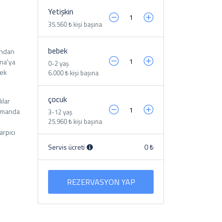
Yetişkin
35.560 ₺ kişi başına
bebek
ından
ona'ya
0-2 yaş
cek
6.000 ₺ kişi başına
çocuk
ılar
zamanda
3-12 yaş
25.960 ₺ kişi başına
arpıcı
Servis ücreti
0 ₺
REZERVASYON YAP