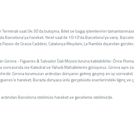
lar Terminali saat 04:30'da buluşma. Bilet ve bagaj işlemlerinin tamamlanmas
'da Barcelona'ya hareket. Yerel saat ile 10:10'da Barcelona'ya varış. Barcel
da Paseo de Gracia Caddesi, Catalunya Meydanı, La Rambla dışarıdan görüle
an Girona - Figueres & Salvador Dali Müzesi turuna katılabilirler. Önce Romal
a sonrasında ise Katedral ve Yahudi Mahallelerini görüyoruz. Girona aynı 
ehirdir. Girona turumuzun ardından dünyanın gelmiş geçmiş en iyi sürrealist
Figueres'e hareket. Burada dünyaca ünlü gerçeküstü eserlerindeki ilginç ve ç
 ardından Barcelona otelimize hareket ve geceleme otelimizde.