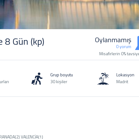
 8 Gün (kp)
Oylanmamış
0 yorum
Misafirlerin 0% tavsiy
Grup boyutu
Lokasyon
rları
30 kişiler
Madrit
RANADA(2) VALENCİA(1)