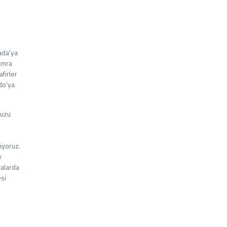
ada'ya
hamra
afirler
edo'ya
muzu
iyoruz.
e
ralarda
esi