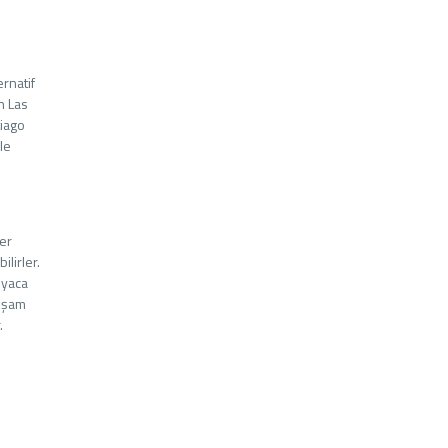
rnatif
n Las
tiago
le
er
lirler.
nyaca
Akşam
.
e