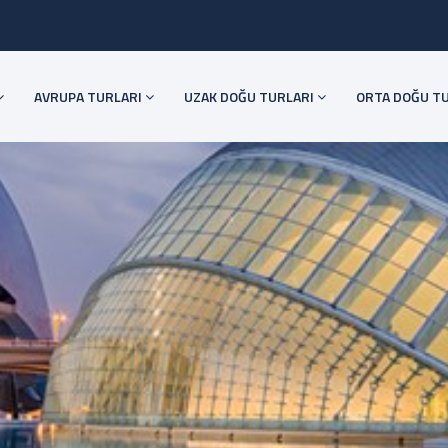
AVRUPA TURLARI
UZAK DOĞU TURLARI
ORTA DOĞU T