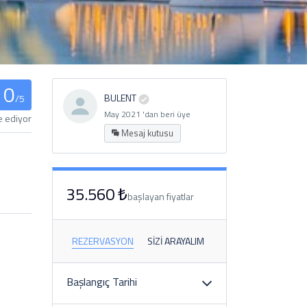
0
BULENT
/5
May 2021 'dan beri üye
e ediyor
Mesaj kutusu
35.560 ₺
başlayan fiyatlar
REZERVASYON
SIZI ARAYALIM
Başlangıç ​​Tarihi