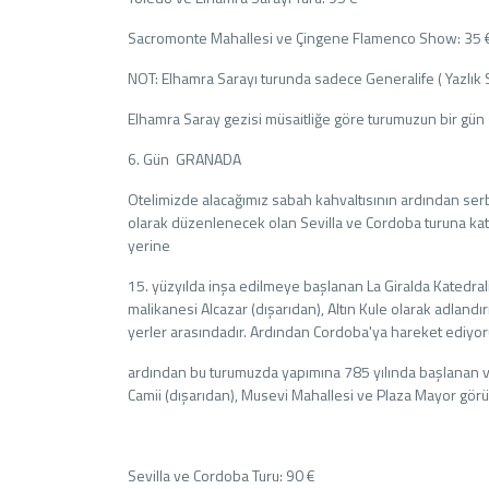
Sacromonte Mahallesi ve Çingene Flamenco Show: 35 
NOT: Elhamra Sarayı turunda sadece Generalife ( Yazlık Sa
Elhamra Saray gezisi müsaitliğe göre turumuzun bir gün 
6. Gün GRANADA
Otelimizde alacağımız sabah kahvaltısının ardından serb
olarak düzenlenecek olan Sevilla ve Cordoba turuna katı
yerine
15. yüzyılda inşa edilmeye başlanan La Giralda Katedrali
malikanesi Alcazar (dışarıdan), Altın Kule olarak adlandı
yerler arasındadır. Ardından Cordoba'ya hareket ediyoru
ardından bu turumuzda yapımına 785 yılında başlanan ve
Camii (dışarıdan), Musevi Mahallesi ve Plaza Mayor görü
Sevilla ve Cordoba Turu: 90 €