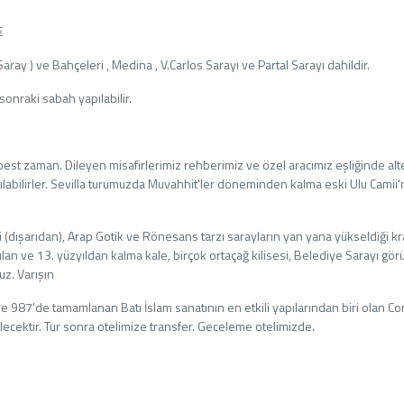
€
ray ) ve Bahçeleri , Medina , V.Carlos Sarayı ve Partal Sarayı dahildir.
sonraki sabah yapılabilir.
est zaman. Dileyen misafirlerimiz rehberimiz ve özel aracımız eşliğinde alte
labilirler. Sevilla turumuzda Muvahhit'ler döneminden kalma eski Ulu Camii'
 (dışarıdan), Arap Gotik ve Rönesans tarzı sarayların yan yana yükseldiği kra
rılan ve 13. yüzyıldan kalma kale, birçok ortaçağ kilisesi, Belediye Sarayı gör
z. Varışın
 987'de tamamlanan Batı İslam sanatının en etkili yapılarından biri olan C
lecektir. Tur sonra otelimize transfer. Geceleme otelimizde.