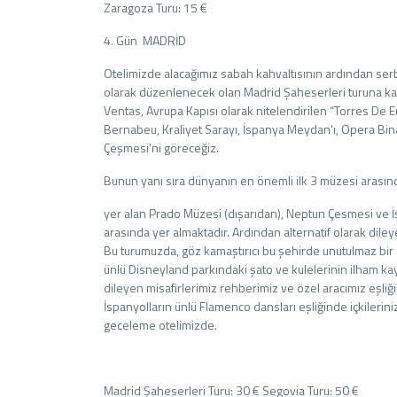
Zaragoza Turu: 15 €
4. Gün MADRİD
Otelimizde alacağımız sabah kahvaltısının ardından serb
olarak düzenlenecek olan Madrid Şaheserleri turuna katıl
Ventas, Avrupa Kapısı olarak nitelendirilen “Torres De 
Bernabeu, Kraliyet Sarayı, İspanya Meydan'ı, Opera Bin
Çeşmesi'ni göreceğiz.
Bunun yanı sıra dünyanın en önemli ilk 3 müzesi arasın
yer alan Prado Müzesi (dışarıdan), Neptun Çesmesi ve İ
arasında yer almaktadır. Ardından alternatif olarak diley
Bu turumuzda, göz kamaştırıcı bu şehirde unutulmaz bir
ünlü Disneyland parkındaki şato ve kulelerinin ilham ka
dileyen misafirlerimiz rehberimiz ve özel aracımız eşliğ
İspanyolların ünlü Flamenco dansları eşliğinde içkileri
geceleme otelimizde.
Madrid Şaheserleri Turu: 30 € Segovia Turu: 50 €