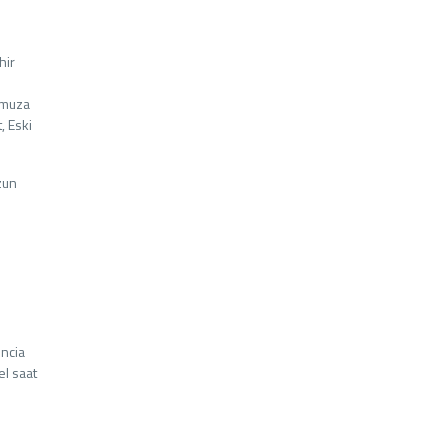
hir
rumuza
, Eski
zun
encia
el saat