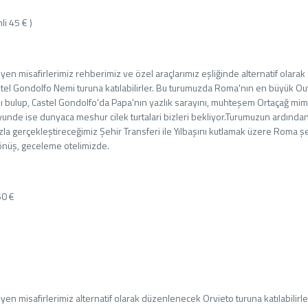
li 45 € )
en misafirlerimiz rehberimiz ve özel araçlarımız eşliğinde alternatif olarak
el Gondolfo Nemi turuna katılabilirler. Bu turumuzda Roma'nın en büyük Out
bulup, Castel Gondolfo'da Papa'nın yazlık sarayını, muhteşem Ortaçağ mima
unde ise dunyaca meshur cilek turtalari bizleri bekliyor.Turumuzun ardında
ızla gerçekleştireceğimiz Şehir Transferi ile Yılbaşını kutlamak üzere Roma ş
önüş, geceleme otelimizde.
50 €
en misafirlerimiz alternatif olarak düzenlenecek Orvieto turuna katılabilirle