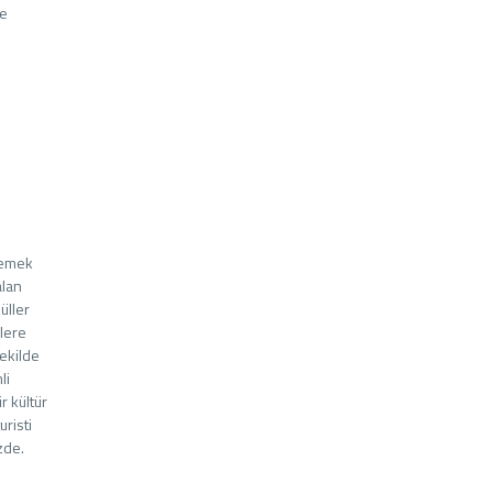
me
memek
alan
üller
llere
şekilde
li
r kültür
uristi
zde.