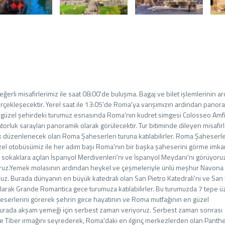
erli misafirlerimiz ile saat 08:00'de buluşma. Bagaj ve bilet işlemlerinin a
rçekleşecektir. Yerel saat ile 13:05'de Roma'ya varışımızın ardından panor
 bu güzel şehirdeki turumuz esnasında Roma'nın kudret simgesi Colosseo Amf
rluk sarayları panoramik olarak görülecektir. Tur bitiminde dileyen misafir
rak düzenlenecek olan Roma Şaheserleri turuna katılabilirler. Roma Şaheserle
el otobüsümiz ile her adım başı Roma'nın bir başka şaheserini görme imka
u sokaklara açılan İspanyol Merdivenleri'ni ve İspanyol Meydanı'nı görüyoru
yoruz.Yemek molasının ardından heykel ve çeşmeleriyle ünlü meşhur Navona
uz. Burada dünyanın en büyük katedrali olan San Pietro Katedrali'ni ve San 
 olarak Grande Romantica gece turumuza katılabilirler. Bu turumuzda 7 tepe ü
serlerini görerek şehrin gece hayatının ve Roma mutfağının en güzel
burada akşam yemeği için serbest zaman veriyoruz. Serbest zaman sonrası
ı ve Tiber ırmağını seyrederek, Roma'daki en ilginç merkezlerden olan Panth