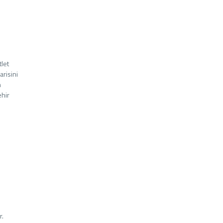
let
risini
n
ehir
r.