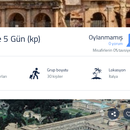
 5 Gün (kp)
Oylanmamış
0 yorum
Misafirlerin 0% tavsiy
Grup boyutu
Lokasyon
rları
30 kişiler
İtalya