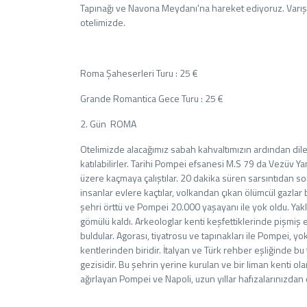
Tapınağı ve Navona Meydanı'na hareket ediyoruz. Varış
otelimizde.
Roma Şaheserleri Turu : 25 €
Grande Romantica Gece Turu : 25 €
2. Gün ROMA
Otelimizde alacağımız sabah kahvaltımızın ardından dile
katılabilirler. Tarihi Pompei efsanesi M.S 79 da Vezüv
üzere kaçmaya çalıştılar. 20 dakika süren sarsıntıdan son
insanlar evlere kaçtılar, volkandan çıkan ölümcül gazla
şehri örttü ve Pompei 20.000 yaşayanı ile yok oldu. Yaklaş
gömülü kaldı. Arkeologlar kenti keşfettiklerinde pişmiş 
buldular. Agorası, tiyatrosu ve tapınakları ile Pompei, y
kentlerinden biridir. İtalyan ve Türk rehber eşliğinde 
gezisidir. Bu şehrin yerine kurulan ve bir liman kenti ola
ağırlayan Pompei ve Napoli, uzun yıllar hafızalarınızd