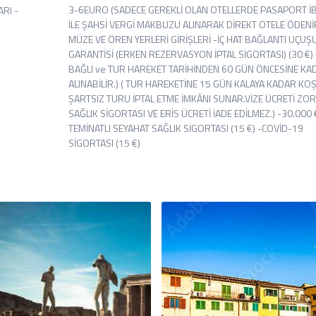
3-6EURO (SADECE GEREKLİ OLAN OTELLERDE PASAPORT İ
RI -
İLE ŞAHSİ VERGİ MAKBUZU ALINARAK DİREKT OTELE ÖDENİR
MÜZE VE ÖREN YERLERİ GİRİŞLERİ -İÇ HAT BAĞLANTI UÇUŞU
GARANTİSİ (ERKEN REZERVASYON İPTAL SİGORTASI) (30 €) 
BAĞLI ve TUR HAREKET TARİHİNDEN 60 GÜN ÖNCESİNE KA
ALINABİLİR.) ( TUR HAREKETİNE 15 GÜN KALAYA KADAR KO
ŞARTSIZ TURU İPTAL ETME İMKÂNI SUNAR.VİZE ÜCRETİ ZO
SAĞLIK SİGORTASI VE ERİS ÜCRETİ İADE EDİLMEZ.) -30.000 
TEMİNATLI SEYAHAT SAĞLIK SİGORTASI (15 €) -COVİD-19
SİGORTASI (15 €)