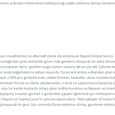
ımızın ardından rehberimizin belirleyeceği saatte otelimize dönüş.Gecele
yen misafirlerimiz ile alternatif olarak düzenlenecek Napoli Pompei turuna
 Yanardağından çıkan dumanları gören halk gemilere doluşarak bir daha dön
ra kabaran deniz, gemileri kızgın lavların arasına attı ve yok etti. Şehirde k
r bir anda boğulmalarına sebep oluyordu. Sonra ardı ardına volkandan çıkan k
ık 2.000 yıl o görkemli evler, villalar freskler, heykeller, duvar resimleri kü
ekmekleri fırında ve ölüme yakalananları, o anda ne yapıyorlarsa taşlaşmış 
ok olan bir kentin kazılarda ortaya çıkan müthiş kurulumu ve İtalyanın en önem
bu taşlaşmış insanları görmek o günlerdeki yaşamı öğrenmek için muhteşem bi
n Napoli sizi Sophia Loren'in şehrine davet ediyor. Yılda yaklaşık 20 milyon t
an çıkmayacak bir gezi. Gün sonunda Roma otelimize dönüş, geceleme otelimi