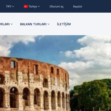
TRY
Türkçe
Oturum aç
Kaydol
URLARI
BALKAN TURLARI
İLETİŞİM