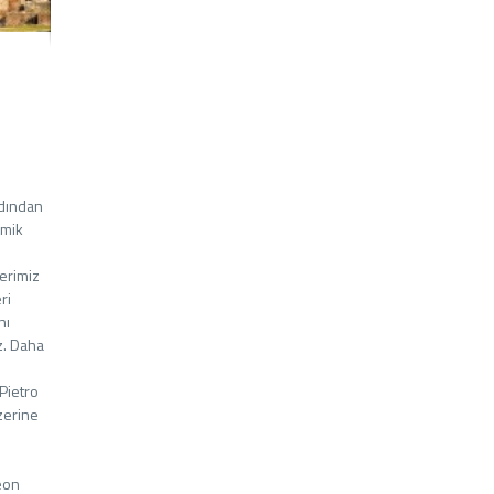
rdından
amik
i
lerimiz
ri
nı
z. Daha
Pietro
zerine
eon