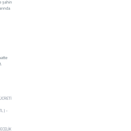
e şahin
arında
aatte
t.
ÜCRETİ
 ) -
ECELİK