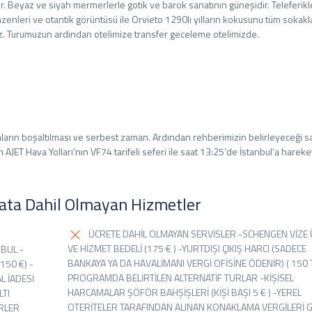
r. Beyaz ve siyah mermerlerle gotik ve barok sanatının güneşidir. Teleferikl
zenleri ve otantik görüntüsü ile Orvieto 1290lı yılların kokusunu tüm sokakl
z. Turumuzun ardından otelimize transfer geceleme otelimizde.
ların boşaltılması ve serbest zaman. Ardından rehberimizin belirleyeceği s
JET Hava Yolları'nın VF74 tarifeli seferi ile saat 13:25'de İstanbul'a hareke
yata Dahil Olmayan Hizmetler
ÜCRETE DAHİL OLMAYAN SERVİSLER -SCHENGEN VİZE 
VE HİZMET BEDELİ (175 € ) -YURTDIŞI ÇIKIŞ HARCI (SADECE
BUL -
BANKAYA YA DA HAVALİMANI VERGİ OFİSİNE ÖDENİR) ( 150 TL
150 €) -
PROGRAMDA BELİRTİLEN ALTERNATİF TURLAR -KİŞİSEL
L İADESİ
HARCAMALAR ŞÖFÖR BAHŞİŞLERİ (KİŞİ BAŞI 5 € ) -YEREL
LTI
OTERİTELER TARAFINDAN ALINAN KONAKLAMA VERGİLERİ G
RLER