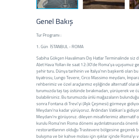
Genel Bakış
Tur Programı :
1. Gün İSTANBUL - ROMA
Sabiha Gökçen Havalimanı Dış Hatlar Terminalinde siz değ
AJet Hava Yolları ile saat 12:30'de Roma'ya uçuşumuz ge
şehir turu. Dünya tarihinin ve İtalya'nın başkenti olan
tiyatrosu, Lungo Tevere, Circo Massimo meydanı, İmparato
rehberimiz ve özel araçlarımız eşliğinde alternatif ola
turumuzda taş taş üstünde bırakmadan, yürüyerek ve öz
bulabilirsiniz. Bu turumuzda ünlü mağazaların bulunduğ
sonra Fontana di Trevi'yi (Aşk Çeşmesi) görmeye gidi
Meydanı'na kadar yürüyoruz. Ardından Vatikan'a gidiyor
Meydanı'nı görüyoruz. dileyen misafirlerimiz alternatif
kurulu Roma'nın Roma dönemi aydınlatmasında önemli e
restorantlarının olduğu Trastevere bölgesine geçerek 
buluşma ve bir kahve molası için ışıklar içinde Roma'y