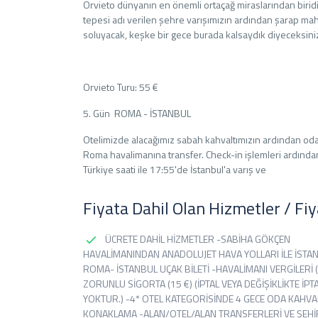
Orvieto dünyanın en önemli ortaçağ miraslarından biridi
tepesi adı verilen şehre varışımızın ardından şarap mah
soluyacak, keşke bir gece burada kalsaydık diyeceksini
Orvieto Turu: 55 €
5. Gün ROMA - İSTANBUL
Otelimizde alacağımız sabah kahvaltımızın ardından oda
Roma havalimanına transfer. Check-in işlemleri ardından A
Türkiye saati ile 17:55'de İstanbul'a varış ve
Fiyata Dahil Olan Hizmetler / Fi
ÜCRETE DAHİL HİZMETLER -SABİHA GÖKÇEN
HAVALİMANINDAN ANADOLUJET HAVA YOLLARI İLE İSTAN
ROMA- İSTANBUL UÇAK BİLETİ -HAVALİMANI VERGİLERİ (
ZORUNLU SİGORTA (15 €) (İPTAL VEYA DEĞİŞİKLİKTE İPTA
YOKTUR.) -4* OTEL KATEGORİSİNDE 4 GECE ODA KAHVA
KONAKLAMA -ALAN/OTEL/ALAN TRANSFERLERİ VE ŞEHİ