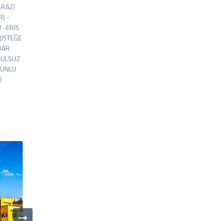
BRAZI
) -
 -ERİS
(İSTEĞE
DAR
ŞULSUZ
RUNLU
€