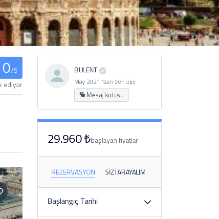
0
BULENT
/5
May 2021 'dan beri üye
e ediyor
Mesaj kutusu
29.960 ₺
başlayan fiyatlar
REZERVASYON
SIZI ARAYALIM
Başlangıç ​​Tarihi