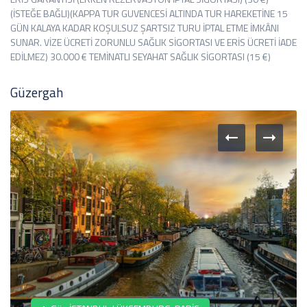
(İSTEĞE BAĞLI)(KAPPA TUR GUVENCESİ ALTINDA TUR HAREKETİNE 15
GÜN KALAYA KADAR KOŞULSUZ ŞARTSIZ TURU İPTAL ETME İMKÂNI
SUNAR. VİZE ÜCRETİ ZORUNLU SAĞLIK SİGORTASI VE ERİS ÜCRETİ İADE
EDİLMEZ) 30.000 € TEMİNATLI SEYAHAT SAĞLIK SİGORTASI (15 €)
Güzergah