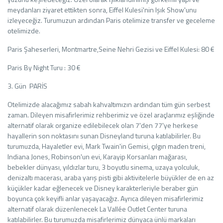
meydanları ziyaret ettikten sonra, Eiffel Kulesi'nin Işık Show'unu
izleyeceğiz. Turumuzun ardından Paris otelimize transfer ve geceleme
otelimizde.
Paris Şaheserleri, Montmartre,Seine Nehri Gezisi ve Eiffel Kulesi: 80 €
Paris By Night Turu : 30 €
3. Gün PARİS
Otelimizde alacağımız sabah kahvaltımızın ardından tüm gün serbest
zaman. Dileyen misafirlerimiz rehberimiz ve özel araçlarımız eşliğinde
alternatif olarak organize edilebilecek olan 7'den 77'ye herkese
hayallerin son noktasını sunan Disneyland turuna katılabilirler. Bu
turumuzda, Hayaletler evi, Mark Twain'in Gemisi, çılgın maden treni,
Indiana Jones, Robinson'un evi, Karayip Korsanları mağarası,
bebekler dünyası, yıldızlar turu, 3 boyutlu sinema, uzaya yolculuk,
denizaltı macerası, araba yarış pisti gibi aktivitelerle büyükler de en az
küçükler kadar eğlenecek ve Disney karakterleriyle beraber gün
boyunca çok keyifli anlar yaşayacağız. Ayrıca dileyen misafirlerimiz
alternatif olarak düzenlenecek La Vallée Outlet Center turuna
katılabilirler. Bu turumuzda misafirlerimiz dünyaca ünlü markaları