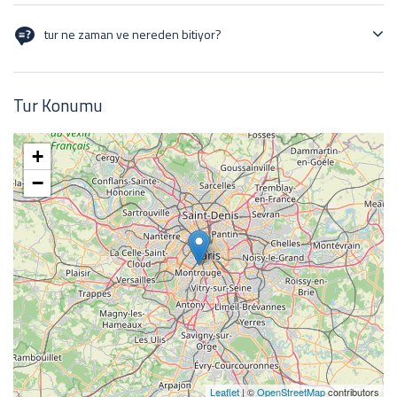
14/09/24 tarihinde istanbuldan başlıyor
tur ne zaman ve nereden bitiyor?
21/09/24 tarihinde istanbuldan bitiyor
Tur Konumu
+
−
Leaflet
| ©
OpenStreetMap
contributors