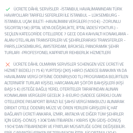
ÜCRETE DÂHİL SERVİSLER -İSTANBUL HAVALİMANINDAN TÜRK
HAVAYOLLARI TARİFELİ SEFERLERİ İLE İSTANBUL – LÜKSEMBURG -
İSTANBUL UÇAK BİLETİ -HAVALİMANI VERGİLERİ (150 €) -ZORUNLU
SİGORTA(15€) (İPTAL VEYA DEĞİŞİKLİKTE, İPTAL İADESİ YOKTUR.) -
SEÇİLEN KATEGORİDE OTELLERDE 7 GECE ODA KAHVALTI KONAKLAMA -
ALAN/OTEL/ALAN TRANSFERLERI VE ŞEHİRLERARASI TRANSFERLER -
PARİS,LÜKSEMBURG, AMSTERDAM, BRÜKSEL PANORAMİK ŞEHİR
TURLARI -PROFESYONEL KAPPATUR REHBERLİK HİZMETLERİ
ÜCRETE DÂHİL OLMAYAN SERVİSLER SCHENGEN VİZE ÜCRETİ VE
HİZMET BEDELİ (175 €) YURTDIŞI ÇIKIŞ HARCI (SADECE BANKAYA YA DA
HAVALİMANI VERGİ OFİSİNE ÖDENİR)(500 TL) PROGRAMDA BELİRTİLEN
ALTERNATİF TURLAR KİŞİSEL HARCAMALAR ŞÖFÖR BAHŞİŞLERİ (KİŞİ
BAŞI 5 €) (İSTEĞE BAĞLI) YEREL OTERİTELER TARAFINDAN ALINAN
KONAKLAMA VERGİLERİ GECELİK 3-8 EURO (SADECE GEREKLİ OLAN
OTELLERDE PASAPORT İBRAZI İLE ŞAHSİ VERGİ MAKBUZU ALINARAK
DİREKT OTELE ÖDENİR) MÜZE VE ÖREN YERLERİ GİRİŞLERİ İÇ HAT
BAĞLANTI ÜCRETİ ANKARA, İZMİR, ANTALYA VE DİĞER TÜM ŞEHİRLER
İÇİN GİDİŞ-DÖNÜŞ 130€'DAN İTİBAREN / KIBRIS İÇİN GİDİŞ-DÖNÜŞ
190 €'DAN İTİBARENDİR VE FİYATLAR MÜSAİTLİĞE GÖRE DEĞİŞEBİLİR.
ERİS GARANTİSİ (ERKEN REZERVASYON İPTAL SİGORTASI) (30 €)