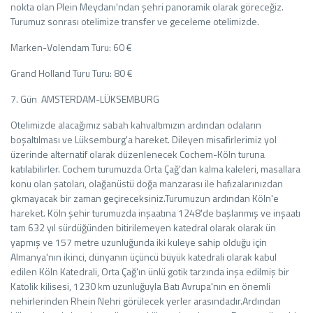
nokta olan Plein Meydanı'ndan şehri panoramik olarak göreceğiz.
Turumuz sonrası otelimize transfer ve geceleme otelimizde.
Marken-Volendam Turu: 60 €
Grand Holland Turu Turu: 80 €
7. Gün AMSTERDAM-LÜKSEMBURG
Otelimizde alacağımız sabah kahvaltımızın ardından odaların
boşaltılması ve Lüksemburg'a hareket. Dileyen misafirlerimiz yol
üzerinde alternatif olarak düzenlenecek Cochem-Köln turuna
katılabilirler. Cochem turumuzda Orta Çağ'dan kalma kaleleri, masallara
konu olan şatoları, olağanüstü doğa manzarası ile hafızalarınızdan
çıkmayacak bir zaman geçireceksiniz.Turumuzun ardından Köln'e
hareket. Köln şehir turumuzda inşaatına 1248'de başlanmış ve inşaatı
tam 632 yıl sürdüğünden bitirilemeyen katedral olarak olarak ün
yapmış ve 157 metre uzunluğunda iki kuleye sahip olduğu için
Almanya'nın ikinci, dünyanın üçüncü büyük katedrali olarak kabul
edilen Köln Katedrali, Orta Çağ'ın ünlü gotik tarzında inşa edilmiş bir
Katolik kilisesi, 1230 km uzunluğuyla Batı Avrupa'nın en önemli
nehirlerinden Rhein Nehri görülecek yerler arasındadır.Ardından