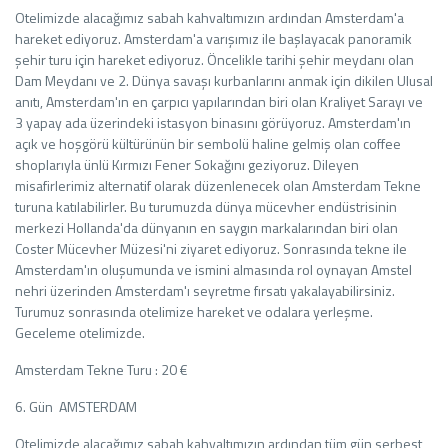
Otelimizde alacağımız sabah kahvaltımızın ardından Amsterdam'a
hareket ediyoruz. Amsterdam'a varışımız ile başlayacak panoramik
şehir turu için hareket ediyoruz. Öncelikle tarihi şehir meydanı olan
Dam Meydanı ve 2. Dünya savaşı kurbanlarını anmak için dikilen Ulusal
anıtı, Amsterdam'ın en çarpıcı yapılarından biri olan Kraliyet Sarayı ve
3 yapay ada üzerindeki istasyon binasını görüyoruz. Amsterdam'ın
açık ve hoşgörü kültürünün bir sembolü haline gelmiş olan coffee
shoplarıyla ünlü Kırmızı Fener Sokağını geziyoruz. Dileyen
misafirlerimiz alternatif olarak düzenlenecek olan Amsterdam Tekne
turuna katılabilirler. Bu turumuzda dünya mücevher endüstrisinin
merkezi Hollanda'da dünyanın en saygın markalarından biri olan
Coster Mücevher Müzesi'ni ziyaret ediyoruz. Sonrasında tekne ile
Amsterdam'ın oluşumunda ve ismini almasında rol oynayan Amstel
nehri üzerinden Amsterdam'ı seyretme fırsatı yakalayabilirsiniz.
Turumuz sonrasında otelimize hareket ve odalara yerleşme.
Geceleme otelimizde.
Amsterdam Tekne Turu : 20 €
6. Gün AMSTERDAM
Otelimizde alacağımız sabah kahvaltımızın ardından tüm gün serbest