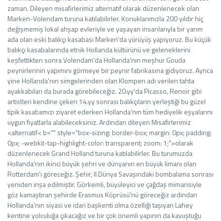
zaman. Dileyen misafirlerimiz alternatif olarak düzenlenecek olan
Marken-Volendam turuna katılabilirler. Konuklarımızla 200 yıldır hiç
değişmemiş lokal ahşap evleriyle ve yaşayan insanlarıyla bir yarım
ada olan eski balıkçı kasabası Marken'da yürüyüş yapıyoruz. Bu küçük
balıkçı kasabalarında etnik Hollanda kültürünü ve geleneklerini
keşfettikten sonra Volendam'da Hollanda'nın meşhur Gouda
peynirlerinin yapımını görmeye bir peynir fabrikasına gidiyoruz. Ayrıca
yine Hollanda'nın simgelerinden olan Klompen adı verilen tahta
ayakkabıları da burada görebileceğiz. 20.yy'da Picasso, Renoir gibi
artistleri kendine çeken 14.yy sonrası balıkçıların yerleştiği bu güzel
tipik kasabamızı ziyaret ederken Hollanda'nın tüm hediyelik eşyalarını
uygun fiyatlarla alabileceksiniz. Ardından dileyen Misafirlerimiz
<alternatif< b="" style="box-sizing: border-box; margin: 0px; padding:
0px; -webkit-tap-highlight-color: transparent; zoom: 1;">olarak
düzenlenecek Grand Holland turuna katılabilirler. Bu turumuzda
Hollanda'nın ikinci büyük şehri ve dünyanın en büyük limanı olan
Rotterdam'ı göreceğiz. Şehir, II.Dünya Savaşındaki bombalama sonrası
yeniden inşa edilmiştir. Görkemli, büyüleyici ve çağdaş mimarisiyle
göz kamaştıran şehirde Erasmus Köprüsü'nü göreceğiz ardından
Hollanda'nın siyasi ve idari başkenti olma özelliği taşıyan Lahey
kentine yolculuğa çıkacağız ve bir çok önemli yapının da kavuştuğu