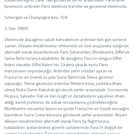
turumuzun ardından Paris otelimize transfer ve geceleme otelimizde.
Schengen ve Champagne turu: 70 €
2. Gün PARİS
Otelimizde alacağımız sabah kahvaltımızın ardından tüm gün serbest
zaman. Dileyen misafirlerimiz rehberimiz ve özel araçlarımız eşliğinde
alternatif olarak düzenlenecek Paris Şaheserleri, Montmartre, Eiffel ve
Seine Nehri turuna katılabilirler. İlk durağımız Paris'in simgesi Eiffel
kulesi olacaktır. Eiffel Kulesi'nin 2.katına çıkarak eşsiz Paris
manzarasını seyredeceğiz. Ardından şehri ortadan ayıran ve
Fransa'nın en önemli su yolu Seine Nehri'nde Tekne gezimizi
yapacağız. Tekne gezimizin ardından filmlere konu, şarkılara ilham
olmuş Notre Dame Katedrali görülecek yerler arasındadır. Sonrasında
Picasso, Salvador Dali ve Van Gogh'un da tablolarını yaparken ilham
aldığı, kendi portrenizi de sokak ressamlarına çizdirebileceğiniz
Montmartre ressamlar tepesi ve içinde Fransa'nın en büyük mozaiğini
barındıran Sacre Coeur kilisesini görülecek yerler arasındadır. Akşam
dileyen misafirlerimiz alternatif olarak Paris by Night turuna
katılabilirler. Işıklandırılmış gizemli caddelerinde Paris'in değişik bir
yüzünü keşfedeceğiz. Özel olarak ışıklandırılmış görkemli yapı ve