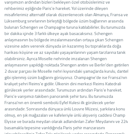
varışımızın ardından bizleri bekleyen özel otobüslerimiz ve
rehberimiz eşliğinde Paris'e hareket. Yol üzerinde dileyen
misafirlerimiz alternatif olarak düzenlenecek olan Almanya, Fransa ve
Lüksemburg sınırlarının birleştiği bölgede üzüm bağlarının arasında
bulunan Schengen ve Champagne turuna katılabilirler. Bu turumuzda
bir dakika içinde 3 farklı ülkeye ayak basacaksınız. Schengen
anlaşmasının bu bölgede imzalanmasından ortaya çıkan Schengen
vizesine adını vererek dünyada ün kazanmış bu topraklarda doğa
harikası köyüne ve az sayıdaki yaşayanlarının yaşam tarzlarına tanık
olabilirsiniz. Ayrıca Moselle nehrinde imzalanan Shengen
anlaşmasının yapıldığı noktada Shengen anıtını ve Berlin'den getirilen
2 duvar parçası ile Moselle nehri kıyısındaki yamaçlarda kurulu, dantel
gibi işlenmiş üzüm bağlarını görüyoruz. Champagne'de ise Fransa'nın
kraliyet şehri Reims'e gidilir. Ülkenin dini merkezi Reims Katedrali
görülecek yerler arasındadır. Turumuzun ardından Paris'e hareket.
Paris'e varışımızı takiben panoramik şehir turu. Bu turumuzda
Fransa'nın en önemli sembolü Eyfel Kulesi ilk görülecek yerler
arasındadır. Sonrasında dünyaca ünlü Louvre Müzesi, şarkılara konu
olmuş, en şık mağazaları ve kafeleriyle ünlü alışveriş caddesi Champ
Elysse ve burada meydan olarak adlandırılan Zafer Meydanını ve 224
basamakla tepesine varıldığında Paris şehir manzarasını
izleyebileceğiniz Zafer Takı görülecek yerler arasındadır. Panoramik