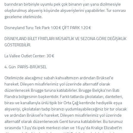
barındıran birbiriyle uyumlu pek çok binanın yan yana dizilmesiyle
oluşturulmuş alışveriş köyünde alışverişlerini yapabilirler. Tur sonrası
geceleme otelimizde.
Disneyland Turu: Tek Park 100 € ÇİFT PARK 120 €
DİSNEYLAND BİLET FİYATLARI MÜSAİTLİK VE SEZONA GÖRE DEĞİŞİKLİK
GÖSTEREBİLİR.
La Vallee Outlet Center: 30 €
4. Gün PARİS-BRÜKSEL
Otelimizde alacağımız sabah kahvaltımızın ardından Brüksel'e
hareket. Dileyen misafirlerimiz yol üzerinde alternatif olarak
düzenlenecek Brugge turuna katılabilirler. Brugge Belçika'nın Batı
Flandra bölgesinin başkentidir. Farklı tatlarda çikolataları, dantelleri,
birası ve kanallarıyla ünlü tipik bir Orta Çağ kentinde hediyelik eşya
alışverişi, çikolataları tadıp biranızı yudumlayabileceğiniz bir tur olacak
ve ardından Brüksel'e hareket. Dileyen misafirlerimiz yol üzerinde
alternatif olarak düzenlenecek Gent turuna katılabilirler. Bu turumuz
sırasında 13.yy'da ipek merkezi olan ve 16.yy'da Kraliçe Elizabet'in