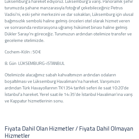
Lüksemburg'a hareket ediyoruz. Lüksemburg'a varış. Panoramik şehir
turumuzda şahane manzarasıyla fotoğraf çekebileceğiniz Petrus
Vadisi'ni, eski şehir merkezini ve dar sokakları, Lüksemburg için ulusal
bağımsızlık sembolü haline gelmiş önceleri otel olarak hizmet veren
ve sonrasında restorasyona uğramış hükümet binası haline gelmiş
Dükler Sarayı'nı göreceğiz. Turumuzun ardından otelimize transfer ve
geceleme otelimizde.
Cochem-Köln : 50 €
8. Gün LÜKSEMBURG-iSTANBUL
Otelimizde alacağımız sabah kahvaltımızın ardından odaların
boşaltılması ve Lüksemburg Havalimanı'na hareket. Varışımızın
ardından Türk Havayollarının TK1354 tarifeli seferi ile saat 10:20'de
İstanbul'a hareket. Yerel saat ile 14:35'de İstanbul Havaliman'ına varış
ve Kappatur hizmetlerinin sonu.
Fiyata Dahil Olan Hizmetler / Fiyata Dahil Olmayan
Hizmetler