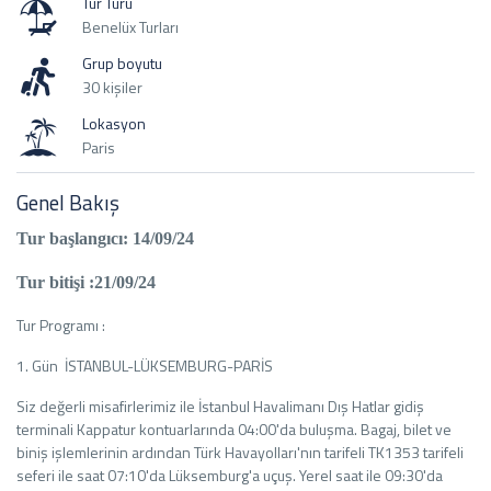
Tur Türü
Benelüx Turları
Grup boyutu
30 kişiler
Lokasyon
Paris
Genel Bakış
Tur başlangıcı: 14/09/24
Tur bitişi :21/09/24
Tur Programı :
1. Gün İSTANBUL-LÜKSEMBURG-PARİS
Siz değerli misafirlerimiz ile İstanbul Havalimanı Dış Hatlar gidiş
terminali Kappatur kontuarlarında 04:00'da buluşma. Bagaj, bilet ve
biniş işlemlerinin ardından Türk Havayolları'nın tarifeli TK1353 tarifeli
seferi ile saat 07:10'da Lüksemburg'a uçuş. Yerel saat ile 09:30'da