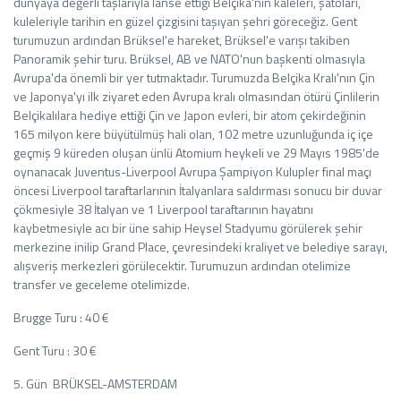
dünyaya değerli taşlarıyla lanse ettiği Belçika'nın kaleleri, şatoları,
kuleleriyle tarihin en güzel çizgisini taşıyan şehri göreceğiz. Gent
turumuzun ardından Brüksel'e hareket, Brüksel'e varışı takiben
Panoramik şehir turu. Brüksel, AB ve NATO'nun başkenti olmasıyla
Avrupa'da önemli bir yer tutmaktadır. Turumuzda Belçika Kralı'nın Çin
ve Japonya'yı ilk ziyaret eden Avrupa kralı olmasından ötürü Çinlilerin
Belçikalılara hediye ettiği Çin ve Japon evleri, bir atom çekirdeğinin
165 milyon kere büyütülmüş hali olan, 102 metre uzunluğunda iç içe
geçmiş 9 küreden oluşan ünlü Atomium heykeli ve 29 Mayıs 1985'de
oynanacak Juventus-Liverpool Avrupa Şampiyon Kulupler final maçı
öncesi Liverpool taraftarlarının İtalyanlara saldırması sonucu bir duvar
çökmesiyle 38 İtalyan ve 1 Liverpool taraftarının hayatını
kaybetmesiyle acı bir üne sahip Heysel Stadyumu görülerek şehir
merkezine inilip Grand Place, çevresindeki kraliyet ve belediye sarayı,
alışveriş merkezleri görülecektir. Turumuzun ardından otelimize
transfer ve geceleme otelimizde.
Brugge Turu : 40 €
Gent Turu : 30 €
5. Gün BRÜKSEL-AMSTERDAM