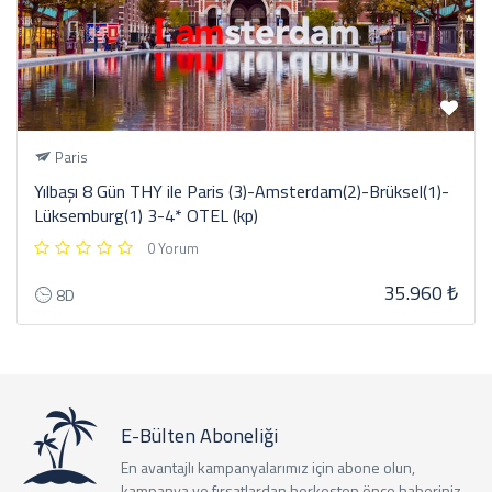
Paris
Yılbaşı 8 Gün THY ile Paris (3)-Amsterdam(2)-Brüksel(1)-
Lüksemburg(1) 3-4* OTEL (kp)
0 Yorum
35.960 ₺
8D
E-Bülten Aboneliği
En avantajlı kampanyalarımız için abone olun,
kampanya ve fırsatlardan herkesten önce haberiniz