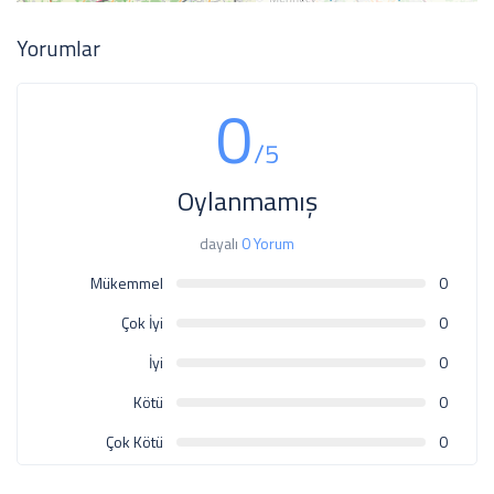
Yorumlar
0
/5
Oylanmamış
dayalı
0 Yorum
Mükemmel
0
Çok İyi
0
İyi
0
Kötü
0
Çok Kötü
0