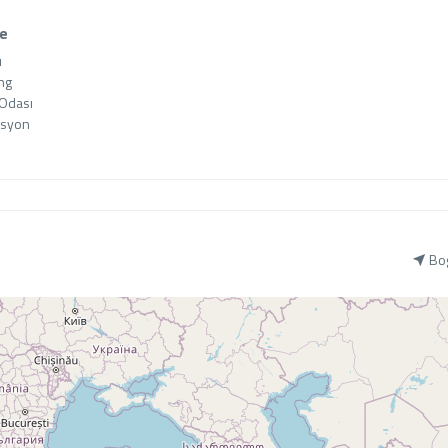
ce


ng

Odası

asyon
Bo