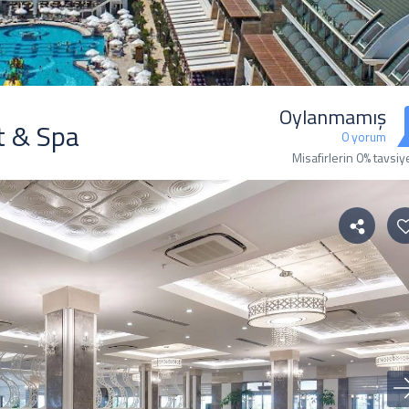
Oylanmamış
t & Spa
0 yorum
Misafirlerin 0% tavsiy