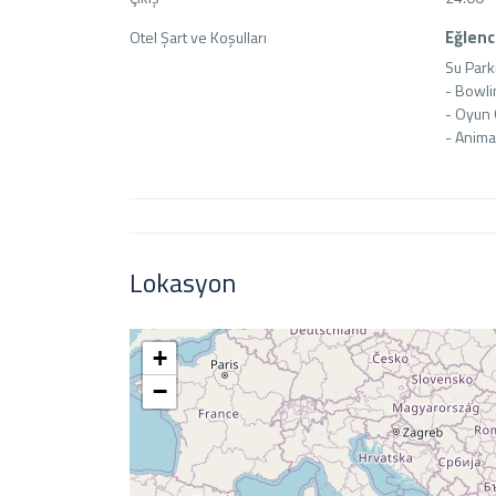
Eğlen
Otel Şart ve Koşulları
Su Parkı
- Bowli
- Oyun 
- Anim
Lokasyon
+
−