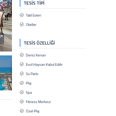
TESIS TIPI
Tatil Evleri
Oteller
TESIS ÖZELLIĞI
Deniz Kenarı
Evcil Hayvan Kabul Edilir
Su Parkı
Plaj
Spa
Fitness Merkezi
Özel Plaj