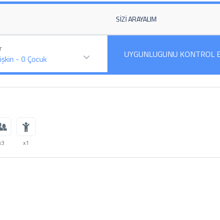
SIZI ARAYALIM
r
UYGUNLUGUNU KONTROL 
işkin
-
0
Çocuk
x3
x1