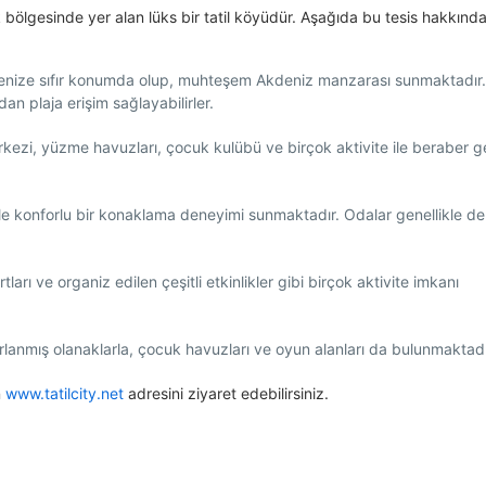
 bölgesinde yer alan lüks bir tatil köyüdür. Aşağıda bu tesis hakkınd
enize sıfır konumda olup, muhteşem Akdeniz manzarası sunmaktadır.
an plaja erişim sağlayabilirler.
rkezi, yüzme havuzları, çocuk kulübü ve birçok aktivite ile beraber ge
le konforlu bir konaklama deneyimi sunmaktadır. Odalar genellikle de
tları ve organiz edilen çeşitli etkinlikler gibi birçok aktivite imkanı
sarlanmış olanaklarla, çocuk havuzları ve oyun alanları da bulunmaktadı
n
www.tatilcity.net
adresini ziyaret edebilirsiniz.