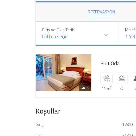
REZERVASYON
Giriş ve Çıkış Tarihi
Misafi
Lütfen seçin
1
Yet
Suit Oda
4
2
14 m
x3
Koşullar
Giriş
12:00
Çıkış
24:00