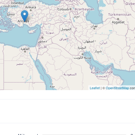
Leaflet
| ©
OpenStreetMap
con