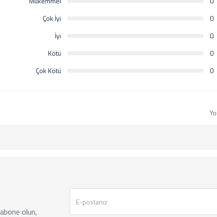
Mükemmel
0
Çok İyi
0
İyi
0
Kötü
0
Çok Kötü
0
Yo
 abone olun,