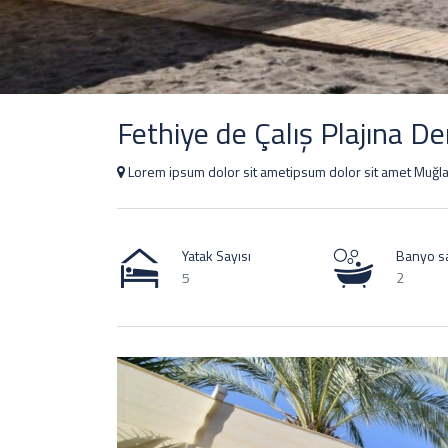
Fethiye de Çalış Plajına Den
Lorem ipsum dolor sit ametipsum dolor sit amet Muğl
Yatak Sayısı
Banyo sa
5
2