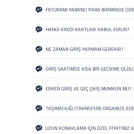
FATURAMI YABANCI PARA BİRİMİNDE ÖDE
Evet yabancı para biriminizi kabul edecektir.
HANGİ KREDİ KARTLARI KABUL EDİLİR?
American Express, Visa, Mastercard ve Paypal Nakit Kart
NE ZAMAN GİRİŞ YAPMAM GEREKİR?
Giriş saati 13:00’tür. Lütfen rezervasyonda belirtilen ya 
başka müşterilere verebilir ve/veya bir ücret ödemeniz ge
GİRİŞ SAATİMDE KISA BİR GECİKME OLD
rica ederiz.
Lütfen bize bilgi veriniz. 0000 000 00 00 numaralı tel
ulaşabileceğiniz Servis Merkezimizle bağlantı kurabilirsi
ERKEN GİRİŞ VE GEÇ ÇIKIŞ MÜMKÜN MÜ?
Evet, normal giriş 13:00’te ve normal çıkış öğle 11:00’d
görevlisine danışın. Özel istekleri mevcut etme durumu
TAŞIMACILIĞI (TRANSFERİ) ORGANİZE E
Evet; havaalanı taşımacılığı ve kiralık araç konusunda s
UZUN KONAKLAMA İÇİN ÖZEL FİYATINIZ V