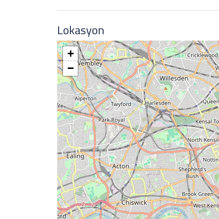
Evet, kalış süresi ve döneme göre özel fiyat sunabiliriz.
Lokasyon
+
−