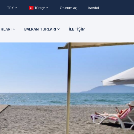
TRY
Türkçe
Oturum aç
Kaydol
URLARI
BALKAN TURLARI
İLETİŞİM