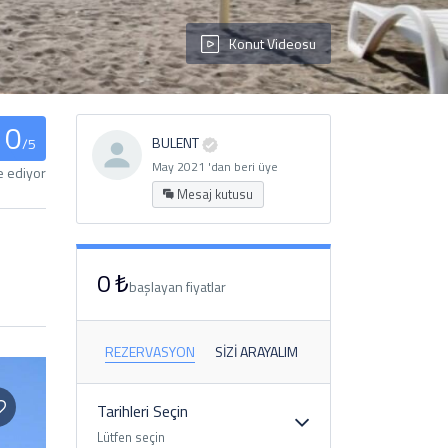
Konut Videosu
0
BULENT
/5
May 2021 'dan beri üye
e ediyor
Mesaj kutusu
0 ₺
başlayan fiyatlar
REZERVASYON
SIZI ARAYALIM
Tarihleri ​​Seçin
Lütfen seçin