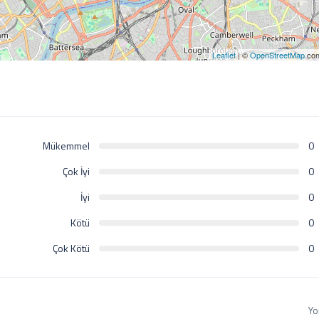
Leaflet
| ©
OpenStreetMap
con
Mükemmel
0
Çok İyi
0
İyi
0
Kötü
0
Çok Kötü
0
Yo