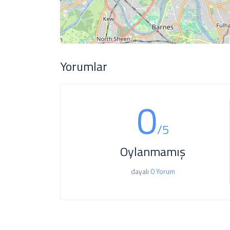
Yorumlar
0
/5
Oylanmamış
dayalı
0 Yorum