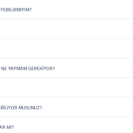
YEBİLİRMİYİM?
.
da geç girişte kendi seçtiğiniz giriş saatine uyunuz, aksi halde adınıza ayrıla
rekebilir. Eğer özel giriş saatleri belirtilmişse, saatinizi buna göre ayarlam
U. NE YAPMAM GEREKİYOR?
efondan ya da info@siteadi.com adresinden e-posta yoluyla günün her saati
niz.
edir. Farklı düzenlemeler yapmak için, odanızı tutarken lütfen rezervasyon
na göre tanzim etmekten mutluluk duyarız.
DEBİLİYOR MUSUNUZ?
ize yardımcı olmaktan memnuniyet duyacaktır. Ücrete tabidir.
AR MI?