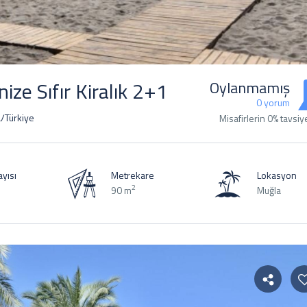
ize Sıfır Kiralık 2+1
Oylanmamış
0 yorum
a/Türkiye
Misafirlerin 0% tavsiy
yısı
Metrekare
Lokasyon
2
90 m
Muğla