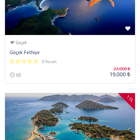
Göçek
Göçek Fethiye
0 Yorum
22.000 ₺
19.000 ₺
5D
11%