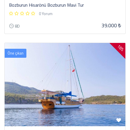
Bozburun Hisarönü Bozburun Mavi Tur
0 Yorum
39.000 ₺
8D
18%
Öne çıkan