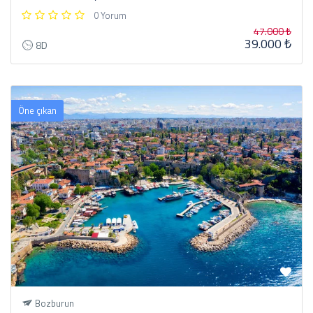
0 Yorum
47.000 ₺
39.000 ₺
8D
Öne çıkan
Bozburun