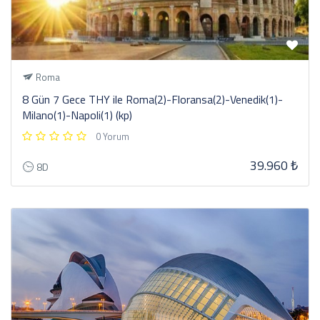
Roma
8 Gün 7 Gece THY ile Roma(2)-Floransa(2)-Venedik(1)-
Milano(1)-Napoli(1) (kp)
0 Yorum
39.960 ₺
8D