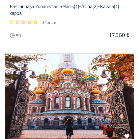
Baştanbaşa Yunanistan Selanik(1)-Atina(2)-Kavala(1)
kappa
0 Yorum
17.560 ₺
5D