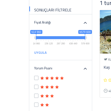
1 tu
SONUÇLARI FİLTRELE
Fiyat Aralığı
₺14 960
₺579 600
14 960
156 120
297 280
438 440
579 600
UYGULA
Ka
Kaş
Yorum Puanı
4