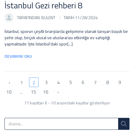
İstanbul Gezi rehberi 8
TARAFINDAN
BULENT
TARİH 11/28/2024
İstanbul, sporun çeşitli branşlarda gelişimine olanak tanıyan büyük bir
şehir olup, birçok ulusal ve uluslararası etkinliğe ev sahipliği
yapmaktadır. İşte İstanbul'daki spor[...]
DEVAMINI OKU
‹
1
3
4
5
6
7
8
9
2
10
...
15
16
›
77 kayıttan 6 - 10 arasındaki kayıtlar gösteriliyor