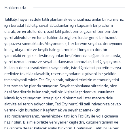
Hakkımızda
TatilCity, hayalinizdeki tatili planlamak ve unutulmaz anılar biriktirmeniz
için burada! TatilCity, seyahat tutkunları için kapsamlı bir platform
olarak, en iyi otellerden, özel tatil paketlerine, gezi rehberlerinden
yerel aktiviteler ve turlar hakkında bilgilere kadar geniş bir hizmet
yelpazesi sunmaktadır. Misyonumuz, her bireyin seyahat deneyimini
kolay, ulaşılabilir ve keyifli hale getirmektir. Dünyanın dört bir
yanındaki en güzel destinasyonları keşfetmenizi sağlamak amacıyla,
yerel uzmanlarımız ve seyahat danışmanlarımızla iş birliği yapıyoruz.
Kullanıcı dostu arayüzümüz sayesinde, istediğiniz tatil paketine veya
otelinize tek tıkla ulaşabilir, rezervasyonlarınızı güvenli bir şekilde
tamamlayabilirsiniz. TatilCity olarak, müşterilerimizin memnuniyetini
her zaman ön planda tutuyoruz. Seyahat planlama sürecinde, size
özel önerilerde bulunarak, tatilinizi kişiselleştiriyor ve unutulmaz
kılmak için çalışıyoruz. İster plajda dinlenmeyi, ister macera dolu
aktiviteleri tercih ediyor olun, TatilCity her türlü tatil ihtiyacınıza cevap
vermek için buradadır. Keşfetmek ve seyahat etmek için
sabırsızlanıyorsanız, hayalinizdeki tatil için TatilCity ile yola çıkmaya
hazır olun. Bizimle birlikte yeni yerler keşfedin, kültürleri tanıyın ve
hayatınıza değer katacak anılar biriktirin. Unutmayın, TatilCity ile her