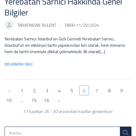
Yerebatan Sarnıcı Hakkında Genel
Bilgiler
TARAFINDAN
BULENT
TARİH 11/29/2024
Yerebatan Sarnıcı: İstanbul'un Gizli Cenneti Yerebatan Sarnıcı,
İstanbul'un en etkileyici tarihi yapılarından biri olarak, hem mimarisi
hem de tarihî önemiyle dikkat çekmektedir. İlk olarak[...]
DEVAMINI OKU
‹
1
2
3
4
5
7
8
9
6
10
...
15
16
›
77 kayıttan 26 - 30 arasındaki kayıtlar gösteriliyor