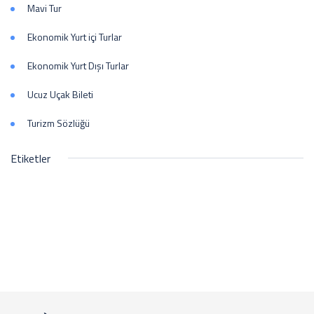
Mavi Tur
Ekonomik Yurt içi Turlar
Ekonomik Yurt Dışı Turlar
Ucuz Uçak Bileti
Turizm Sözlüğü
Etiketler