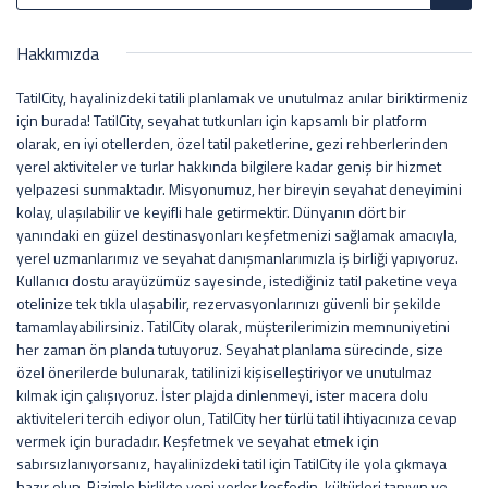
Hakkımızda
TatilCity, hayalinizdeki tatili planlamak ve unutulmaz anılar biriktirmeniz
için burada! TatilCity, seyahat tutkunları için kapsamlı bir platform
olarak, en iyi otellerden, özel tatil paketlerine, gezi rehberlerinden
yerel aktiviteler ve turlar hakkında bilgilere kadar geniş bir hizmet
yelpazesi sunmaktadır. Misyonumuz, her bireyin seyahat deneyimini
kolay, ulaşılabilir ve keyifli hale getirmektir. Dünyanın dört bir
yanındaki en güzel destinasyonları keşfetmenizi sağlamak amacıyla,
yerel uzmanlarımız ve seyahat danışmanlarımızla iş birliği yapıyoruz.
Kullanıcı dostu arayüzümüz sayesinde, istediğiniz tatil paketine veya
otelinize tek tıkla ulaşabilir, rezervasyonlarınızı güvenli bir şekilde
tamamlayabilirsiniz. TatilCity olarak, müşterilerimizin memnuniyetini
her zaman ön planda tutuyoruz. Seyahat planlama sürecinde, size
özel önerilerde bulunarak, tatilinizi kişiselleştiriyor ve unutulmaz
kılmak için çalışıyoruz. İster plajda dinlenmeyi, ister macera dolu
aktiviteleri tercih ediyor olun, TatilCity her türlü tatil ihtiyacınıza cevap
vermek için buradadır. Keşfetmek ve seyahat etmek için
sabırsızlanıyorsanız, hayalinizdeki tatil için TatilCity ile yola çıkmaya
hazır olun. Bizimle birlikte yeni yerler keşfedin, kültürleri tanıyın ve