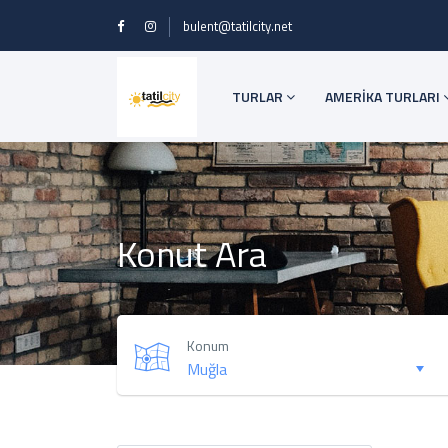
bulent@tatilcity.net
TURLAR
AMERİKA TURLARI
Konut Ara
Konum