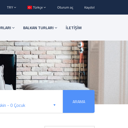
TRY
Türkçe
Oturum aç
Kaydol
URLARI
BALKAN TURLARI
İLETİŞİM
ARAMA
şkin
-
0 Çocuk