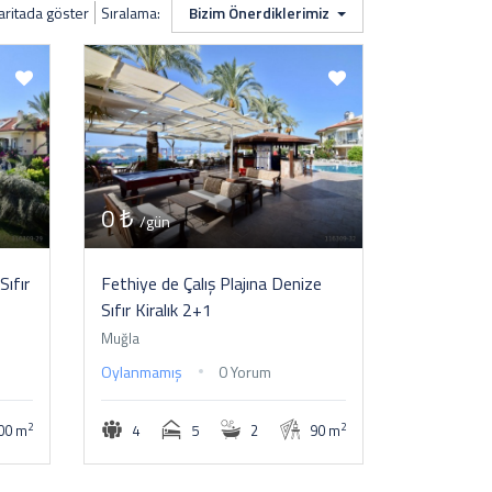
aritada göster
Sıralama:
Bizim Önerdiklerimiz
0 ₺
/gün
Sıfır
Fethiye de Çalış Plajına Denize
Sıfır Kiralık 2+1
Muğla
Oylanmamış
0 Yorum
2
2
00 m
4
5
2
90 m