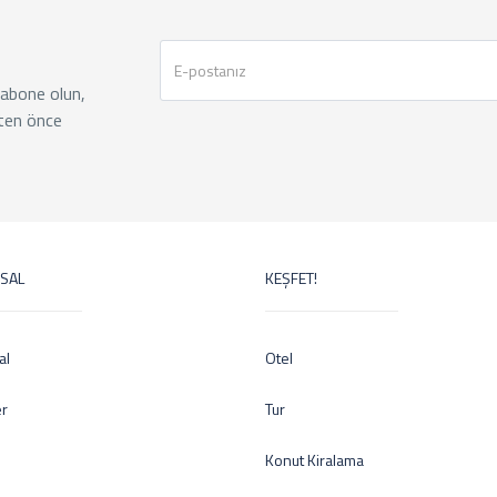
 abone olun,
ten önce
SAL
KEŞFET!
al
Otel
er
Tur
Konut Kiralama