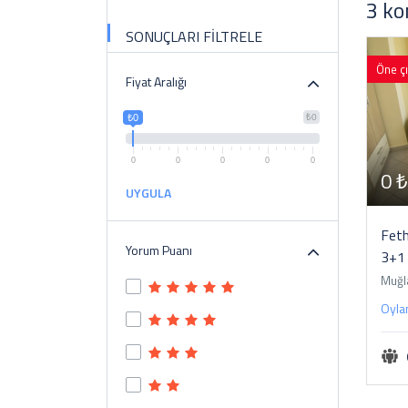
3 ko
SONUÇLARI FİLTRELE
Öne ç
Fiyat Aralığı
₺0
₺0
0
0
0
0
0
0 
UYGULA
Feth
Yorum Puanı
3+1 
Muğl
Oyla