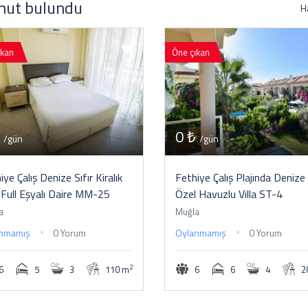
nut bulundu
H
ıkan
Öne çıkan
₺
0 ₺
/gün
/gün
iye Çalış Denize Sıfır Kiralık
Fethiye Çalış Plajında Denize 
Full Eşyalı Daire MM-25
Özel Havuzlu Villa ST-4
a
Muğla
nmamış
0 Yorum
Oylanmamış
0 Yorum
2
6
5
3
110 m
6
6
4
2