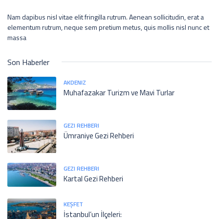
Nam dapibus nisl vitae elit fringilla rutrum. Aenean sollicitudin, erat a
elementum rutrum, neque sem pretium metus, quis mollis nisl nunc et
massa
Son Haberler
AKDENIZ
Muhafazakar Turizm ve Mavi Turlar
GEZI REHBERI
Ümraniye Gezi Rehberi
GEZI REHBERI
Kartal Gezi Rehberi
KEŞFET
İstanbul’un İlçeleri: