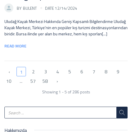
BY
BULENT
DATE 12/14/2024
Uludağ Kayak Merkezi Hakkında Geniş Kapsamlı Bilgilendirme Uludağ
Kayak Merkezi, Türkiye'nin en popüler kış turizmi destinasyonlarından
biridir. Bursa ilinde yer alan bu merkez, hem kış sporları[...]
READ MORE
‹
2
3
4
5
6
7
8
9
1
10
...
57
58
›
Showing 1 - 5 of 286 posts
Hakkımızda