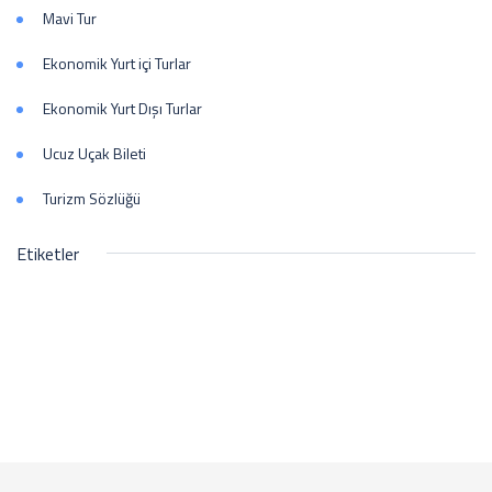
Mavi Tur
Ekonomik Yurt içi Turlar
Ekonomik Yurt Dışı Turlar
Ucuz Uçak Bileti
Turizm Sözlüğü
Etiketler