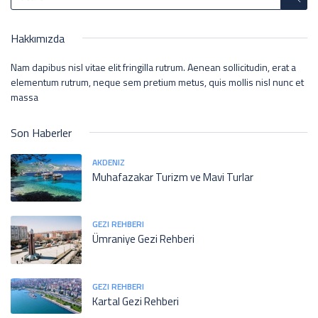
Hakkımızda
Nam dapibus nisl vitae elit fringilla rutrum. Aenean sollicitudin, erat a
elementum rutrum, neque sem pretium metus, quis mollis nisl nunc et
massa
Son Haberler
AKDENIZ
Muhafazakar Turizm ve Mavi Turlar
GEZI REHBERI
Ümraniye Gezi Rehberi
GEZI REHBERI
Kartal Gezi Rehberi