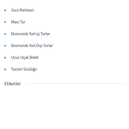
Gezi Rehberi
Mavi Tur
Ekonomik Yurt içi Turlar
Ekonomik Yurt Dışı Turlar
Ucuz Uçak Bileti
Turizm Sözlüğü
Etiketler