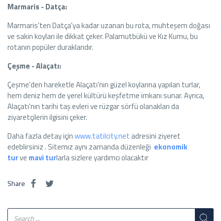
Marmaris - Datça:
Marmaris'ten Datça'ya kadar uzanan bu rota, muhteşem doğası
ve sakin koyları ile dikkat çeker. Palamutbükü ve Kız Kumu, bu
rotanın popüler duraklarıdır.
Çeşme - Alaçatı:
Çeşme'den hareketle Alaçatı'nın güzel koylarına yapılan turlar,
hem deniz hem de yerel kültürü keşfetme imkanı sunar. Ayrıca,
Alaçatı'nın tarihi taş evleri ve rüzgar sörfü olanakları da
ziyaretçilerin ilgisini çeker.
Daha fazla detay için
www.tatilcity.net
adresini ziyeret
edeblirsiniz . Sitemız aynı zamanda düzenleği
ekonomik
tur
ve
mavi tur
larla sizlere yardımcı olacaktır
Share