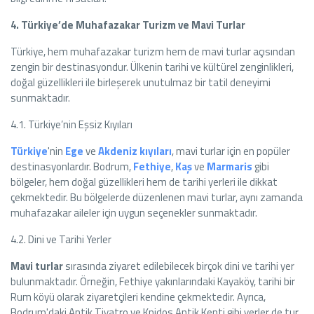
4. Türkiye’de Muhafazakar Turizm ve Mavi Turlar
Türkiye, hem muhafazakar turizm hem de mavi turlar açısından
zengin bir destinasyondur. Ülkenin tarihi ve kültürel zenginlikleri,
doğal güzellikleri ile birleşerek unutulmaz bir tatil deneyimi
sunmaktadır.
4.1. Türkiye’nin Eşsiz Kıyıları
Türkiye
'nin
Ege
ve
Akdeniz kıyıları
, mavi turlar için en popüler
destinasyonlardır. Bodrum,
Fethiye
,
Kaş
ve
Marmaris
gibi
bölgeler, hem doğal güzellikleri hem de tarihi yerleri ile dikkat
çekmektedir. Bu bölgelerde düzenlenen mavi turlar, aynı zamanda
muhafazakar aileler için uygun seçenekler sunmaktadır.
4.2. Dini ve Tarihi Yerler
Mavi turlar
sırasında ziyaret edilebilecek birçok dini ve tarihi yer
bulunmaktadır. Örneğin, Fethiye yakınlarındaki Kayaköy, tarihi bir
Rum köyü olarak ziyaretçileri kendine çekmektedir. Ayrıca,
Bodrum'daki Antik Tiyatro ve Knidos Antik Kenti gibi yerler de tur