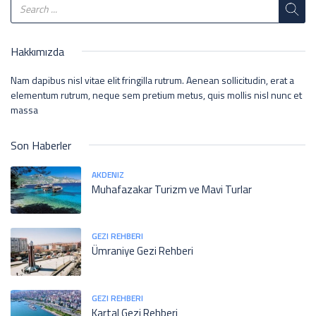
Hakkımızda
Nam dapibus nisl vitae elit fringilla rutrum. Aenean sollicitudin, erat a
elementum rutrum, neque sem pretium metus, quis mollis nisl nunc et
massa
Son Haberler
AKDENIZ
Muhafazakar Turizm ve Mavi Turlar
GEZI REHBERI
Ümraniye Gezi Rehberi
GEZI REHBERI
Kartal Gezi Rehberi