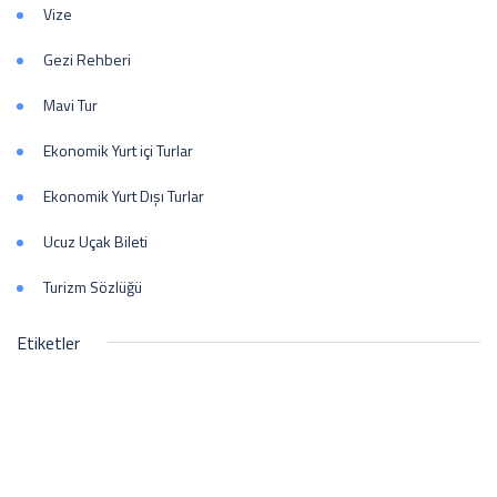
Vize
Gezi Rehberi
Mavi Tur
Ekonomik Yurt içi Turlar
Ekonomik Yurt Dışı Turlar
Ucuz Uçak Bileti
Turizm Sözlüğü
Etiketler