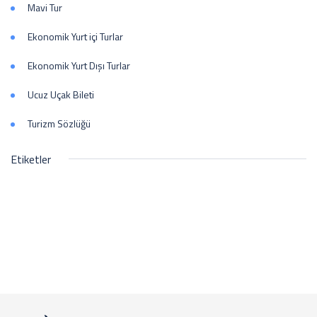
Mavi Tur
Ekonomik Yurt içi Turlar
Ekonomik Yurt Dışı Turlar
Ucuz Uçak Bileti
Turizm Sözlüğü
Etiketler