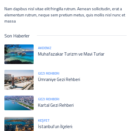
Nam dapibus nisl vitae elit fringilla rutrum. Aenean sollicitudin, erat a
elementum rutrum, neque sem pretium metus, quis mollis nisl nunc et
massa
Son Haberler
AKDENIZ
Muhafazakar Turizm ve Mavi Turlar
GEZI REHBERI
Ümraniye Gezi Rehberi
GEZI REHBERI
Kartal Gezi Rehberi
KEŞFET
İstanbul’un İlçeleri: