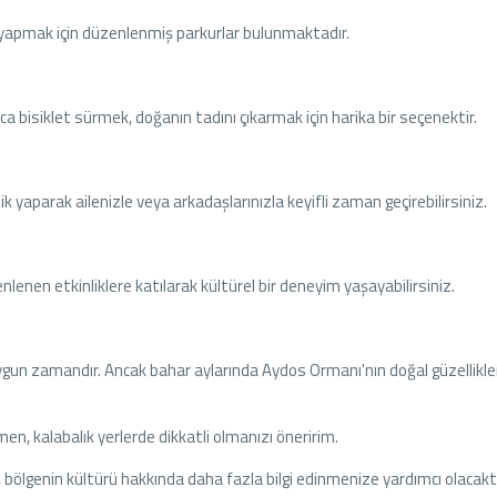
u yapmak için düzenlenmiş parkurlar bulunmaktadır.
 bisiklet sürmek, doğanın tadını çıkarmak için harika bir seçenektir.
k yaparak ailenizle veya arkadaşlarınızla keyifli zaman geçirebilirsiniz.
enen etkinliklere katılarak kültürel bir deneyim yaşayabilirsiniz.
n uygun zamandır. Ancak bahar aylarında Aydos Ormanı'nın doğal güzellikle
en, kalabalık yerlerde dikkatli olmanızı öneririm.
 bölgenin kültürü hakkında daha fazla bilgi edinmenize yardımcı olacaktı