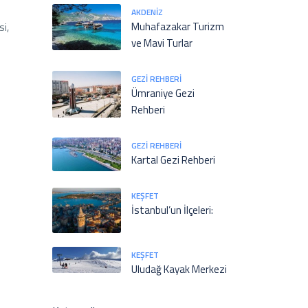
AKDENIZ
Muhafazakar Turizm
i,
ve Mavi Turlar
GEZI REHBERI
Ümraniye Gezi
Rehberi
GEZI REHBERI
Kartal Gezi Rehberi
KEŞFET
İstanbul’un İlçeleri:
KEŞFET
Uludağ Kayak Merkezi