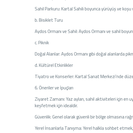
Sahil Parkuru: Kartal Sahili boyunca yürüyüş ve koş
b. Bisiklet Turu
Aydos Ormanı ve Sahil: Aydos Ormanı ve sahil boyunca
c. Piknik
Doğal Alanlar: Aydos Ormanı gibi doğal alanlarda pikni
d. Kültürel Etkinlikler
Tiyatro ve Konserler: Kartal Sanat Merkezi'nde düzenl
6. Öneriler ve İpuçları
Ziyaret Zamanı: Yaz ayları, sahil aktiviteleri için e
keşfetmek için idealdir.
Güvenlik: Genel olarak güvenli bir bölge olmasına rağm
Yerel İnsanlarla Tanışma: Yerel halkla sohbet etmek,