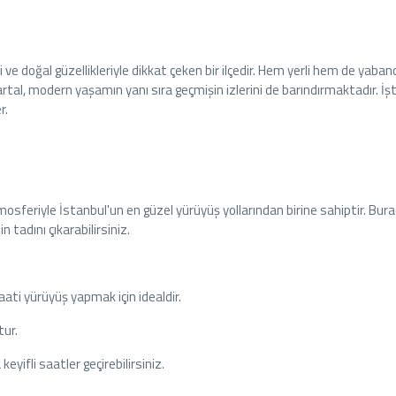
 ve doğal güzellikleriyle dikkat çeken bir ilçedir. Hem yerli hem de yabanc
Kartal, modern yaşamın yanı sıra geçmişin izlerini de barındırmaktadır. İş
r.
mosferiyle İstanbul'un en güzel yürüyüş yollarından birine sahiptir. Bur
n tadını çıkarabilirsiniz.
aati yürüyüş yapmak için idealdir.
tur.
 keyifli saatler geçirebilirsiniz.