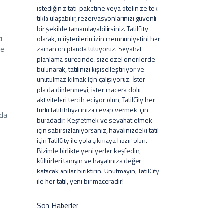
istediğiniz tatil paketine veya otelinize tek
tıkla ulaşabilir, rezervasyonlarınızı güvenli
bir şekilde tamamlayabilirsiniz. TatilCity
ı
olarak, müşterilerimizin memnuniyetini her
te
zaman ön planda tutuyoruz. Seyahat
planlama sürecinde, size özel önerilerde
bulunarak, tatilinizi kişiselleştiriyor ve
unutulmaz kılmak için çalışıyoruz. İster
plajda dinlenmeyi, ister macera dolu
aktiviteleri tercih ediyor olun, TatilCity her
türlü tatil ihtiyacınıza cevap vermek için
ada
buradadır. Keşfetmek ve seyahat etmek
için sabırsızlanıyorsanız, hayalinizdeki tatil
için TatilCity ile yola çıkmaya hazır olun.
Bizimle birlikte yeni yerler keşfedin,
kültürleri tanıyın ve hayatınıza değer
katacak anılar biriktirin. Unutmayın, TatilCity
ile her tatil, yeni bir maceradır!
Son Haberler