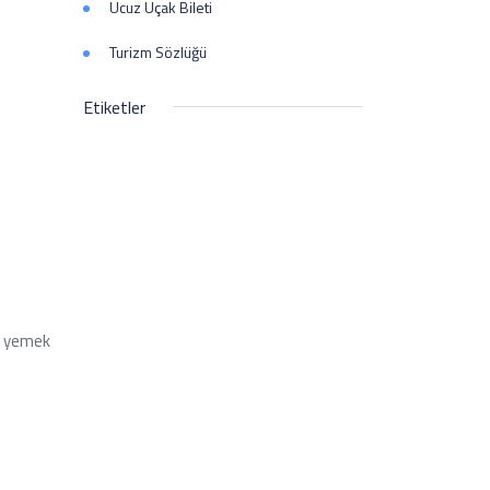
Ucuz Uçak Bileti
Turizm Sözlüğü
Etiketler
ek yemek