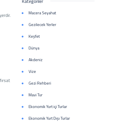
Kategoriler
Macera Seyahat
yerdir.
Gezilecek Yerler
Keşfet
Dünya
Akdeniz
Vize
fırsat
Gezi Rehberi
Mavi Tur
Ekonomik Yurt içi Turlar
Ekonomik Yurt Dışı Turlar