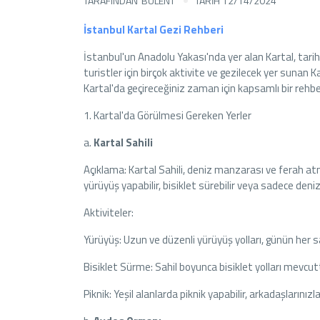
TARAFINDAN
BULENT
TARİH 12/14/2024
İstanbul Kartal Gezi Rehberi
İstanbul'un Anadolu Yakası'nda yer alan Kartal, tarihi
turistler için birçok aktivite ve gezilecek yer sunan 
Kartal'da geçireceğiniz zaman için kapsamlı bir rehbe
1. Kartal'da Görülmesi Gereken Yerler
a.
Kartal Sahili
Açıklama: Kartal Sahili, deniz manzarası ve ferah at
yürüyüş yapabilir, bisiklet sürebilir veya sadece denizi
Aktiviteler:
Yürüyüş: Uzun ve düzenli yürüyüş yolları, günün her s
Bisiklet Sürme: Sahil boyunca bisiklet yolları mevcut
Piknik: Yeşil alanlarda piknik yapabilir, arkadaşlarınızla