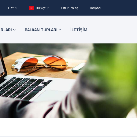
TRY
Türkçe
Oturum aç
Kaydol
URLARI
BALKAN TURLARI
İLETİŞİM