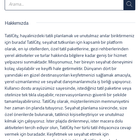
Hakkımızda
TatilCity, hayalinizdeki tatili planlamak ve unutulmaz anılar biriktirmeniz
için burada! TatilCity, seyahat tutkunları için kapsamlı bir platform
olarak, en iyi otellerden, özel tatil paketlerine, gezi rehberlerinden
yerel aktiviteler ve turlar hakkında bilgilere kadar geniş bir hizmet
yelpazesi sunmaktadır. Misyonumuz, her bireyin seyahat deneyimini
kolay, ulaşılabilir ve keyifli hale getirmektir. Dünyanın dört bir
yanındaki en güzel destinasyonları keşfetmenizi sağlamak amacıyla,
yerel uzmanlarımız ve seyahat danışmanlarımızla iş birliği yapıyoruz.
Kullanıcı dostu arayüzümüz sayesinde, istediğiniz tatil paketine veya
otelinize tek tıkla ulaşabilir, rezervasyonlarınızı güvenli bir şekilde
tamamlayabilirsiniz. TatilCity olarak, müşterilerimizin memnuniyetini
her zaman ön planda tutuyoruz. Seyahat planlama sürecinde, size
özel önerilerde bulunarak, tatilinizi kişiselleştiriyor ve unutulmaz
kılmak için çalışıyoruz. İster plajda dinlenmeyi, ister macera dolu
aktiviteleri tercih ediyor olun, TatilCity her türlü tatil ihtiyacınıza cevap
vermek için buradadır. Keşfetmek ve seyahat etmek için