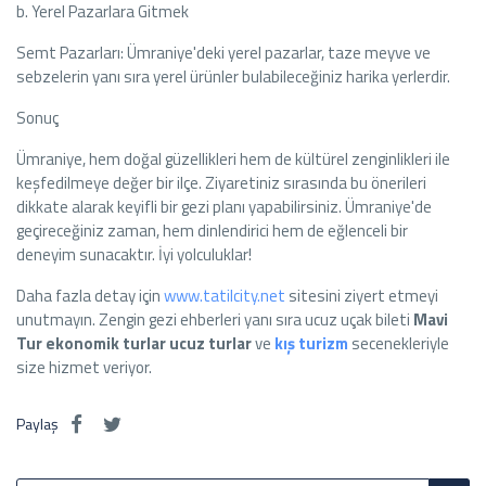
b. Yerel Pazarlara Gitmek
Semt Pazarları: Ümraniye'deki yerel pazarlar, taze meyve ve
sebzelerin yanı sıra yerel ürünler bulabileceğiniz harika yerlerdir.
Sonuç
Ümraniye, hem doğal güzellikleri hem de kültürel zenginlikleri ile
keşfedilmeye değer bir ilçe. Ziyaretiniz sırasında bu önerileri
dikkate alarak keyifli bir gezi planı yapabilirsiniz. Ümraniye'de
geçireceğiniz zaman, hem dinlendirici hem de eğlenceli bir
deneyim sunacaktır. İyi yolculuklar!
Daha fazla detay için
www.tatilcity.net
sitesini ziyert etmeyi
unutmayın. Zengin gezi ehberleri yanı sıra ucuz uçak bileti
Mavi
Tur
ekonomik turlar
ucuz turlar
ve
kış turizm
secenekleriyle
size hizmet veriyor.
Paylaş