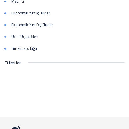
Mavi Tur
Ekonomik Yurt içi Turlar
Ekonomik Yurt Dışı Turlar
Ucuz Uçak Bileti
Turizm Sözlüğü
Etiketler