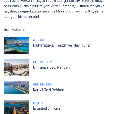
sabırsızlanıyorsanız, hayalinizdeki tatil için TatilCity ile yola çıkmaya
hazır olun. Bizimle birlikte yeni yerler keşfedin, kültürleri tanıyın ve
hayatınıza değer katacak anılar biriktirin. Unutmayın, TatilCity ile her
tatil, yeni bir maceradır!
Son Haberler
AKDENIZ
Muhafazakar Turizm ve Mavi Turlar
GEZI REHBERI
Ümraniye Gezi Rehberi
GEZI REHBERI
Kartal Gezi Rehberi
KEŞFET
İstanbul’un İlçeleri: