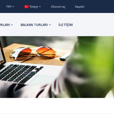
TRY
Türkçe
Oturum aç
Kaydol
URLARI
BALKAN TURLARI
İLETİŞİM