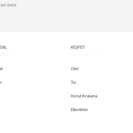
ten önce
SAL
KEŞFET!
al
Otel
er
Tur
Konut Kiralama
Etkinlikler