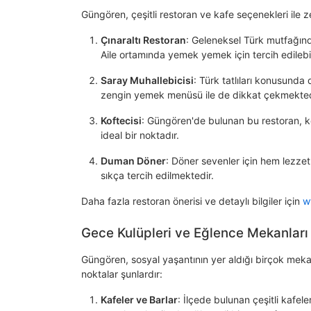
Güngören, çeşitli restoran ve kafe seçenekleri ile 
Çınaraltı Restoran
: Geleneksel Türk mutfağında
Aile ortamında yemek yemek için tercih edilebil
Saray Muhallebicisi
: Türk tatlıları konusunda 
zengin yemek menüsü ile de dikkat çekmekted
Koftecisi
: Güngören'de bulunan bu restoran, köft
ideal bir noktadır.
Duman Döner
: Döner sevenler için hem lezzet
sıkça tercih edilmektedir.
Daha fazla restoran önerisi ve detaylı bilgiler için
w
Gece Kulüpleri ve Eğlence Mekanları
Güngören, sosyal yaşantının yer aldığı birçok mekana
noktalar şunlardır:
Kafeler ve Barlar
: İlçede bulunan çeşitli kafel