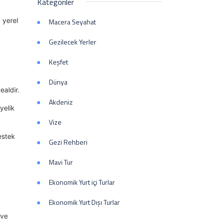
Kategoriler
 yerel
Macera Seyahat
Gezilecek Yerler
Keşfet
Dünya
ealdir.
Akdeniz
yelik
Vize
destek
Gezi Rehberi
Mavi Tur
Ekonomik Yurt içi Turlar
Ekonomik Yurt Dışı Turlar
 ve