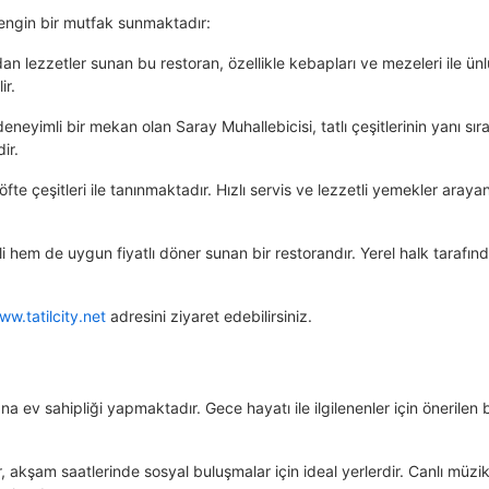
zengin bir mutfak sunmaktadır:
n lezzetler sunan bu restoran, özellikle kebapları ve mezeleri ile ünl
ir.
deneyimli bir mekan olan Saray Muhallebicisi, tatlı çeşitlerinin yanı sır
ir.
e çeşitleri ile tanınmaktadır. Hızlı servis ve lezzetli yemekler arayan
li hem de uygun fiyatlı döner sunan bir restorandır. Yerel halk tarafın
ww.tatilcity.net
adresini ziyaret edebilirsiniz.
 ev sahipliği yapmaktadır. Gece hayatı ile ilgilenenler için önerilen 
er, akşam saatlerinde sosyal buluşmalar için ideal yerlerdir. Canlı müzi