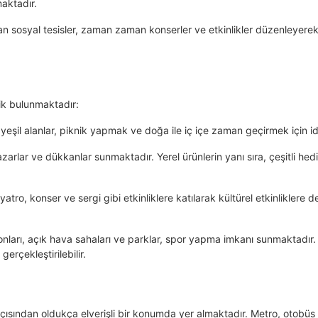
maktadır.
lan sosyal tesisler, zaman zaman konserler ve etkinlikler düzenleyerek
lik bulunmaktadır:
 yeşil alanlar, piknik yapmak ve doğa ile iç içe zaman geçirmek için id
azarlar ve dükkanlar sunmaktadır. Yerel ürünlerin yanı sıra, çeşitli hedi
atro, konser ve sergi gibi etkinliklere katılarak kültürel etkinliklere 
nları, açık hava sahaları ve parklar, spor yapma imkanı sunmaktadır.
erçekleştirilebilir.
çısından oldukça elverişli bir konumda yer almaktadır. Metro, otobüs