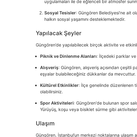
uygulamaları ile de eğlenceli bir atmosfer sun
Sosyal Tesisler
: Güngören Belediyesi'ne ait o
halkın sosyal yaşamını desteklemektedir.
Yapılacak Şeyler
Güngören’de yapılabilecek birçok aktivite ve etkin
Piknik ve Dinlenme Alanları
: İlçedeki parklar ve
Alışveriş
: Güngören, alışveriş açısından çeşitli p
eşyalar bulabileceğiniz dükkanlar da mevcuttur.
Kültürel Etkinlikler
: İlçe genelinde düzenlenen tiy
olabilirsiniz.
Spor Aktiviteleri
: Güngören'de bulunan spor salo
Yürüyüş, koşu veya bisiklet sürme gibi aktiviteler g
Ulaşım
Güngören, İstanbul’un merkezi noktalarına ulaşım a