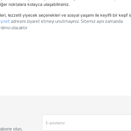
iğer noktalara kolayca ulaşabilirsiniz.
ri, lezzetli yiyecek seçenekleri ve sosyal yaşamı ile keyifli bir keşif i
ty.net
adresini ziyaret etmeyi unutmayınız. Sitemız aynı zamanda
ardımcı olacaktır
 abone olun,