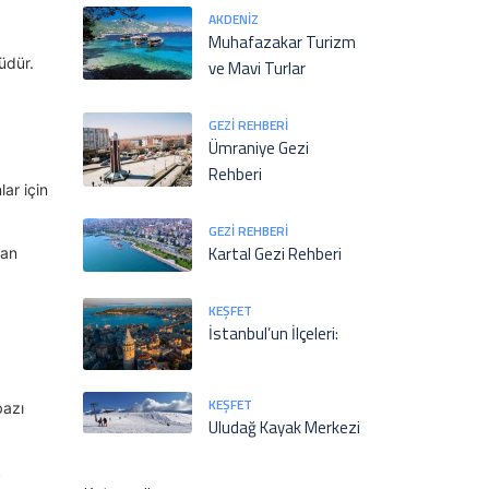
AKDENIZ
Muhafazakar Turizm
üdür.
ve Mavi Turlar
GEZI REHBERI
a
Ümraniye Gezi
Rehberi
lar için
GEZI REHBERI
Kartal Gezi Rehberi
dan
KEŞFET
İstanbul’un İlçeleri:
KEŞFET
bazı
Uludağ Kayak Merkezi
k