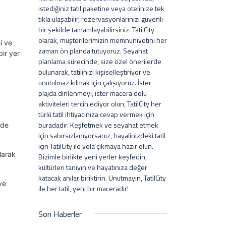
istediğiniz tatil paketine veya otelinize tek
tıkla ulaşabilir, rezervasyonlarınızı güvenli
bir şekilde tamamlayabilirsiniz. TatilCity
olarak, müşterilerimizin memnuniyetini her
i ve
zaman ön planda tutuyoruz. Seyahat
bir yer
planlama sürecinde, size özel önerilerde
bulunarak, tatilinizi kişiselleştiriyor ve
unutulmaz kılmak için çalışıyoruz. İster
plajda dinlenmeyi, ister macera dolu
aktiviteleri tercih ediyor olun, TatilCity her
türlü tatil ihtiyacınıza cevap vermek için
buradadır. Keşfetmek ve seyahat etmek
 de
için sabırsızlanıyorsanız, hayalinizdeki tatil
için TatilCity ile yola çıkmaya hazır olun.
olarak
Bizimle birlikte yeni yerler keşfedin,
kültürleri tanıyın ve hayatınıza değer
katacak anılar biriktirin. Unutmayın, TatilCity
ve
ile her tatil, yeni bir maceradır!
Son Haberler