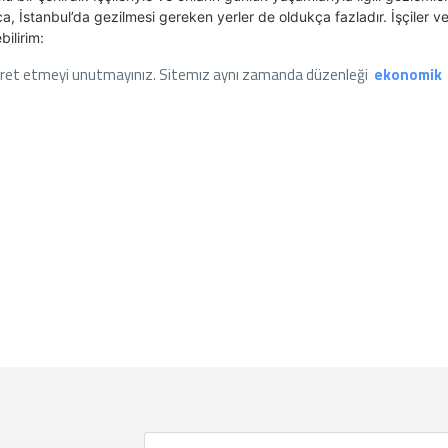
ca, İstanbul’da gezilmesi gereken yerler de oldukça fazladır. İşçiler v
bilirim:
aret etmeyi unutmayınız. Sitemız aynı zamanda düzenleği
ekonomik