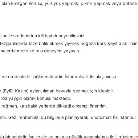
 vaha olan Emirgan Korusu, yürüyüş yapmak, piknik yapmak veya botanik
ul'un lezzetlerinden köfteyi deneyebilirsiniz.
ezgahlarında taze balık ekmek yiyerek boğaza karşı keyif alabilirsini
nelerde meze ve rakı deneyimi yaşayın.
 ve otobüslerle sağlanmaktadır. İstanbulkart ile ulaşımınızı
(Eylül-Kasım) ayları, ılıman havayla gezmek için idealdir.
anlarda yaygın olarak konuşulmaktadır.
a rağmen, kalabalık yerlerde dikkatli olmanızı öneririm.
 şehir. Gezi rehberinizi bu bilgilerle planlayarak, unutulmaz bir İstanbul
olu bir şehirdir. İşçileriyle ve onların günlük yaşamlarıyla ilgili gözlemler