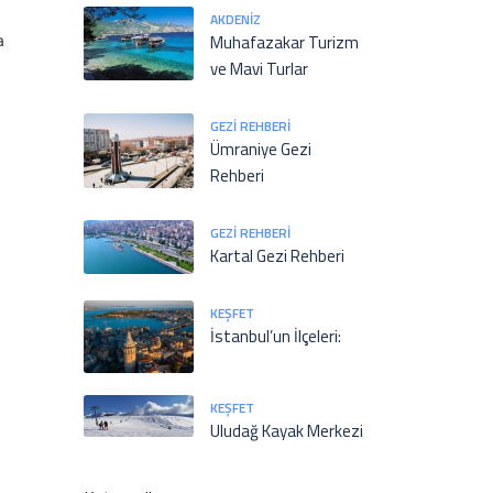
AKDENIZ
Muhafazakar Turizm
a
ve Mavi Turlar
GEZI REHBERI
Ümraniye Gezi
Rehberi
GEZI REHBERI
Kartal Gezi Rehberi
KEŞFET
İstanbul’un İlçeleri:
KEŞFET
Uludağ Kayak Merkezi