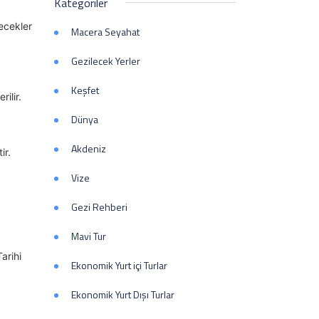
Kategoriler
yecekler
Macera Seyahat
Gezilecek Yerler
Keşfet
ilir.
Dünya
Akdeniz
ir.
Vize
Gezi Rehberi
Mavi Tur
arihi
Ekonomik Yurt içi Turlar
Ekonomik Yurt Dışı Turlar