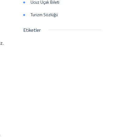
Ucuz Uçak Bileti
Turizm Sözlüğü
Etiketler
z.
,