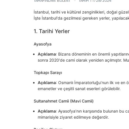
TARAFINDAN
BULENT
TARİH 11/28/2024
İstanbul, tarihi ve kültürel zenginlikleri, doğal güze
İşte İstanbul'da gezilmesi gereken yerler, yapılacak 
1. Tarihi Yerler
Ayasofya
Açıklama
: Bizans döneminin en önemli yapıtların
sonra 2020'de cami olarak yeniden açılmıştır. Mu
Topkapı Sarayı
Açıklama
: Osmanlı İmparatorluğu’nun ilk ve en ö
emanetler ve çeşitli sanat eserleri görülebilir.
Sultanahmet Camii (Mavi Camii)
Açıklama
: Ayasofya’nın karşısında bulunan bu cam
mimarisiyle ziyaret edilmeye değerdir.