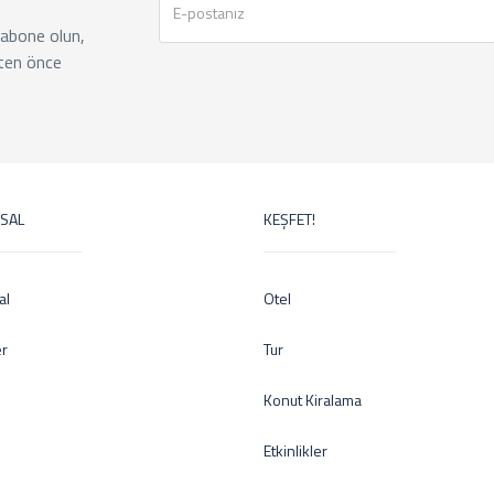
 abone olun,
ten önce
SAL
KEŞFET!
al
Otel
er
Tur
Konut Kiralama
Etkinlikler