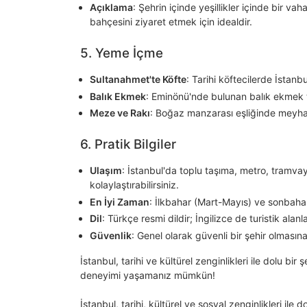
Açıklama
: Şehrin içinde yeşillikler içinde bir
bahçesini ziyaret etmek için idealdir.
5. Yeme İçme
Sultanahmet'te Köfte
: Tarihi köftecilerde İstanb
Balık Ekmek
: Eminönü'nde bulunan balık ekmek t
Meze ve Rakı
: Boğaz manzarası eşliğinde meyha
6. Pratik Bilgiler
Ulaşım
: İstanbul'da toplu taşıma, metro, tramvay
kolaylaştırabilirsiniz.
En İyi Zaman
: İlkbahar (Mart-Mayıs) ve sonbahar 
Dil
: Türkçe resmi dildir; İngilizce de turistik al
Güvenlik
: Genel olarak güvenli bir şehir olmasın
İstanbul, tarihi ve kültürel zenginlikleri ile dolu bir
deneyimi yaşamanız mümkün!
İstanbul, tarihi, kültürel ve sosyal zenginlikleri ile d