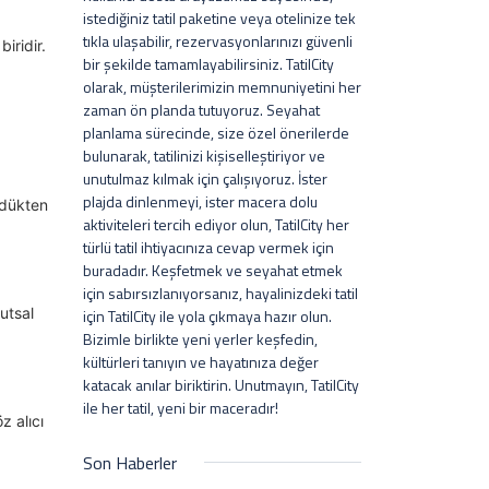
istediğiniz tatil paketine veya otelinize tek
tıkla ulaşabilir, rezervasyonlarınızı güvenli
iridir.
bir şekilde tamamlayabilirsiniz. TatilCity
olarak, müşterilerimizin memnuniyetini her
zaman ön planda tutuyoruz. Seyahat
planlama sürecinde, size özel önerilerde
bulunarak, tatilinizi kişiselleştiriyor ve
unutulmaz kılmak için çalışıyoruz. İster
plajda dinlenmeyi, ister macera dolu
ldükten
aktiviteleri tercih ediyor olun, TatilCity her
türlü tatil ihtiyacınıza cevap vermek için
buradadır. Keşfetmek ve seyahat etmek
için sabırsızlanıyorsanız, hayalinizdeki tatil
utsal
için TatilCity ile yola çıkmaya hazır olun.
Bizimle birlikte yeni yerler keşfedin,
kültürleri tanıyın ve hayatınıza değer
katacak anılar biriktirin. Unutmayın, TatilCity
ile her tatil, yeni bir maceradır!
z alıcı
Son Haberler