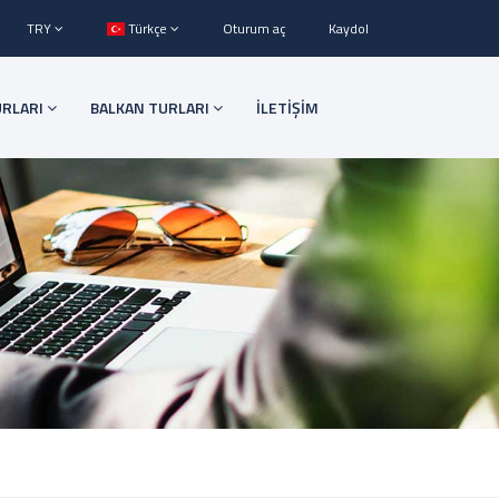
TRY
Türkçe
Oturum aç
Kaydol
URLARI
BALKAN TURLARI
İLETİŞİM