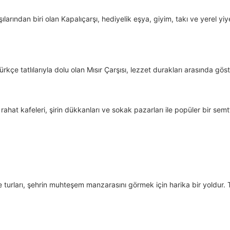
larından biri olan Kapalıçarşı, hediyelik eşya, giyim, takı ve yerel yi
kçe tatlılarıyla dolu olan Mısır Çarşısı, lezzet durakları arasında göster
ahat kafeleri, şirin dükkanları ve sokak pazarları ile popüler bir semtt
turları, şehrin muhteşem manzarasını görmek için harika bir yoldur. T