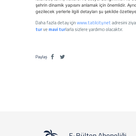
şehrin dinamik yapısını anlamak için önemlidir. Ayrı
gezilecek yerlerle ilgili detayları şu şekilde özetleye
Daha fazla detay için
www.tatilcity.net
adresini ziy
tur
ve
mavi tur
larla sizlere yardımcı olacaktır.
Paylaş
E-Bülten Aboneliği