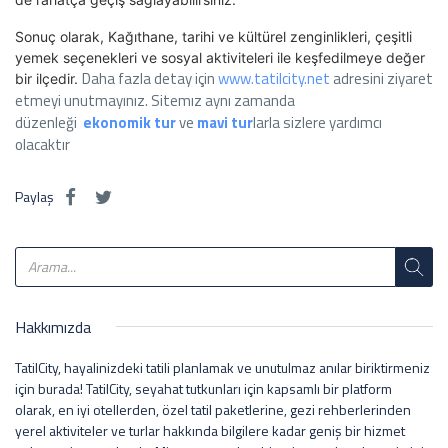
Sonuç olarak, Kağıthane, tarihi ve kültürel zenginlikleri, çeşitli
yemek seçenekleri ve sosyal aktiviteleri ile keşfedilmeye değer
Daha fazla detay için
www.tatilcity.net
adresini ziyaret
bir ilçedir.
etmeyi unutmayınız. Sitemız aynı zamanda
düzenleği
ekonomik tur
ve
mavi tur
larla sizlere yardımcı
olacaktır
Paylaş
Hakkımızda
TatilCity, hayalinizdeki tatili planlamak ve unutulmaz anılar biriktirmeniz
için burada! TatilCity, seyahat tutkunları için kapsamlı bir platform
olarak, en iyi otellerden, özel tatil paketlerine, gezi rehberlerinden
yerel aktiviteler ve turlar hakkında bilgilere kadar geniş bir hizmet