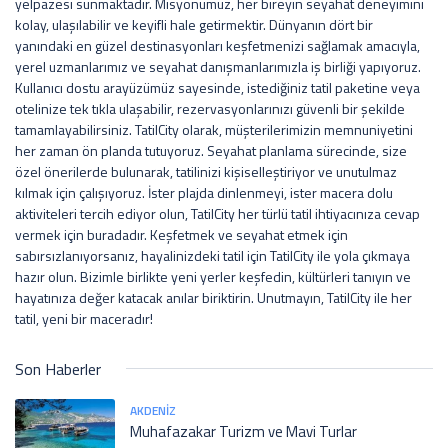
yelpazesi sunmaktadır. Misyonumuz, her bireyin seyahat deneyimini
kolay, ulaşılabilir ve keyifli hale getirmektir. Dünyanın dört bir
yanındaki en güzel destinasyonları keşfetmenizi sağlamak amacıyla,
yerel uzmanlarımız ve seyahat danışmanlarımızla iş birliği yapıyoruz.
Kullanıcı dostu arayüzümüz sayesinde, istediğiniz tatil paketine veya
otelinize tek tıkla ulaşabilir, rezervasyonlarınızı güvenli bir şekilde
tamamlayabilirsiniz. TatilCity olarak, müşterilerimizin memnuniyetini
her zaman ön planda tutuyoruz. Seyahat planlama sürecinde, size
özel önerilerde bulunarak, tatilinizi kişiselleştiriyor ve unutulmaz
kılmak için çalışıyoruz. İster plajda dinlenmeyi, ister macera dolu
aktiviteleri tercih ediyor olun, TatilCity her türlü tatil ihtiyacınıza cevap
vermek için buradadır. Keşfetmek ve seyahat etmek için
sabırsızlanıyorsanız, hayalinizdeki tatil için TatilCity ile yola çıkmaya
hazır olun. Bizimle birlikte yeni yerler keşfedin, kültürleri tanıyın ve
hayatınıza değer katacak anılar biriktirin. Unutmayın, TatilCity ile her
tatil, yeni bir maceradır!
Son Haberler
AKDENIZ
Muhafazakar Turizm ve Mavi Turlar