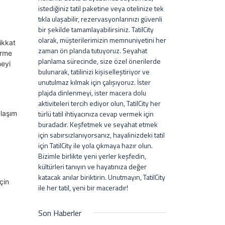
istediğiniz tatil paketine veya otelinize tek
tıkla ulaşabilir, rezervasyonlarınızı güvenli
bir şekilde tamamlayabilirsiniz. TatilCity
olarak, müşterilerimizin memnuniyetini her
ikkat
zaman ön planda tutuyoruz. Seyahat
irme
planlama sürecinde, size özel önerilerde
meyi
bulunarak, tatilinizi kişiselleştiriyor ve
unutulmaz kılmak için çalışıyoruz. İster
plajda dinlenmeyi, ister macera dolu
aktiviteleri tercih ediyor olun, TatilCity her
türlü tatil ihtiyacınıza cevap vermek için
ulaşım
buradadır. Keşfetmek ve seyahat etmek
için sabırsızlanıyorsanız, hayalinizdeki tatil
için TatilCity ile yola çıkmaya hazır olun.
Bizimle birlikte yeni yerler keşfedin,
kültürleri tanıyın ve hayatınıza değer
katacak anılar biriktirin. Unutmayın, TatilCity
çin
ile her tatil, yeni bir maceradır!
Son Haberler