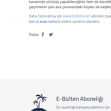
kenarında yürüyüş yapabileceğiniz hem de lezzetl
geçirmenin yanı sıra çevresindeki köyleri de keşfed
Daha fazla detay için
www.tatilcity.net
adresini ziy
tur
ve
mavi tur
larla sizlere yardımcı olacaktır
Paylaş
E-Bülten Aboneliği
En avantajlı kampanyalarımız için