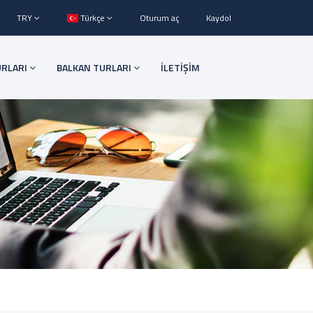
TRY
Türkçe
Oturum aç
Kaydol
URLARI
BALKAN TURLARI
İLETİŞİM