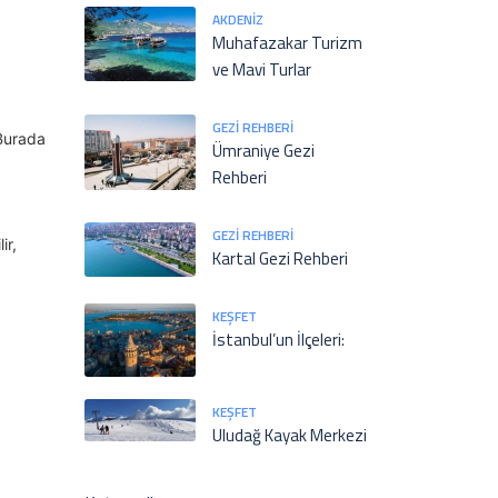
AKDENIZ
Muhafazakar Turizm
ve Mavi Turlar
GEZI REHBERI
 Burada
Ümraniye Gezi
Rehberi
GEZI REHBERI
ir,
Kartal Gezi Rehberi
KEŞFET
İstanbul’un İlçeleri:
KEŞFET
Uludağ Kayak Merkezi