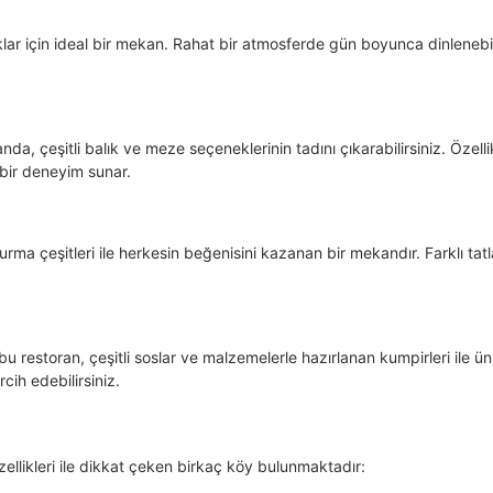
klar için ideal bir mekan. Rahat bir atmosferde gün boyunca dinlenebil
da, çeşitli balık ve meze seçeneklerinin tadını çıkarabilirsiniz. Özelli
bir deneyim sunar.
ma çeşitleri ile herkesin beğenisini kazanan bir mekandır. Farklı tatl
u restoran, çeşitli soslar ve malzemelerle hazırlanan kumpirleri ile ün
ercih edebilirsiniz.
likleri ile dikkat çeken birkaç köy bulunmaktadır: