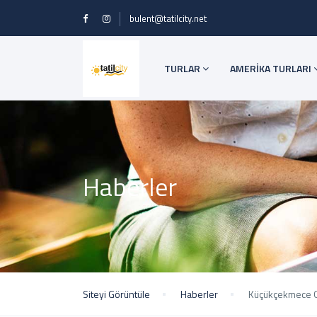
bulent@tatilcity.net
TURLAR
AMERİKA TURLARI
Haberler
Siteyi Görüntüle
Haberler
Küçükçekmece G