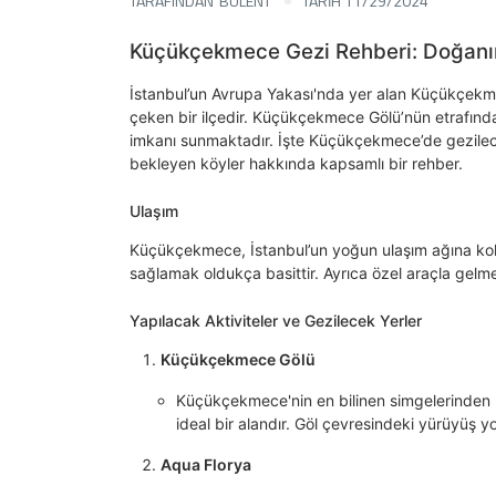
TARAFINDAN
BULENT
TARİH 11/29/2024
Küçükçekmece Gezi Rehberi: Doğanın
İstanbul’un Avrupa Yakası'nda yer alan Küçükçekmece
çeken bir ilçedir. Küçükçekmece Gölü’nün etrafında
imkanı sunmaktadır. İşte Küçükçekmece’de gezilecek
bekleyen köyler hakkında kapsamlı bir rehber.
Ulaşım
Küçükçekmece, İstanbul’un yoğun ulaşım ağına kolay
sağlamak oldukça basittir. Ayrıca özel araçla gelme
Yapılacak Aktiviteler ve Gezilecek Yerler
Küçükçekmece Gölü
Küçükçekmece'nin en bilinen simgelerinden bir
ideal bir alandır. Göl çevresindeki yürüyüş yo
Aqua Florya