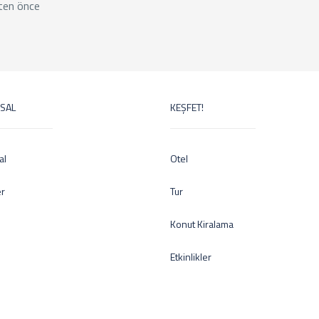
ten önce
SAL
KEŞFET!
al
Otel
er
Tur
Konut Kiralama
Etkinlikler