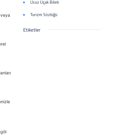
Ucuz Uçak Bileti
Turizm Sözlüğü
 veya
Etiketler
erel
anları
enizle
 göl