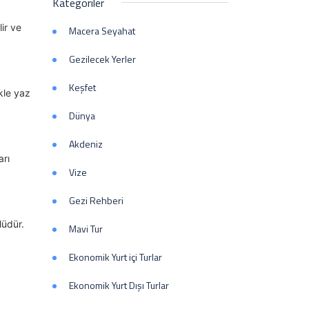
Kategoriler
ir ve
Macera Seyahat
Gezilecek Yerler
Keşfet
kle yaz
Dünya
Akdeniz
arı
Vize
Gezi Rehberi
lüdür.
Mavi Tur
Ekonomik Yurt içi Turlar
Ekonomik Yurt Dışı Turlar