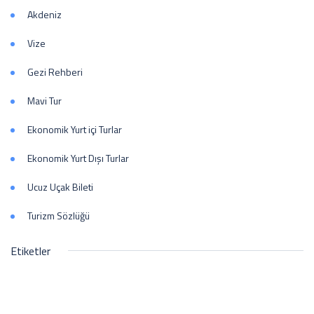
Akdeniz
Vize
Gezi Rehberi
Mavi Tur
Ekonomik Yurt içi Turlar
Ekonomik Yurt Dışı Turlar
Ucuz Uçak Bileti
Turizm Sözlüğü
Etiketler