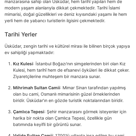
manzarasına sahip olan Üsküdar, hem tarihî yapıları hem de
modern yaşam alanlarıyla dikkat çekmektedir. Tarihi İslami
mimarisi, doğal güzellikleri ve deniz kıyısındaki yaşamı ile hem
yerli hem de yabancı turistlerin ilgisini çekmektedir.
Tarihi Yerler
Üsküdar, zengin tarihi ve kültürel mirası ile bilinen birçok yapıya
ev sahipliği yapmaktadır:
Kız Kulesi
: İstanbul Boğazı'nın simgelerinden biri olan Kız
Kulesi, hem tarihî hem de efsanevi öyküleri ile dikkat çeker.
Ziyaretçilerine muhteşem bir manzara sunar.
Mihrimah Sultan Camii
: Mimar Sinan tarafından yapılmış
olan bu cami, Osmanlı mimarisinin güzel örneklerinden
biridir. Üsküdar'ın en gözde turistik noktalarından biridir.
Çamlıca Tepesi
: Şehir manzarasını görmek isteyenler için
harika bir nokta olan Çamlıca Tepesi, özellikle gün
batımında keyifli bir görüntü sunar.
Valide Sultan Camii
: 1700'lü yıllarda inşa edilen bu cami,