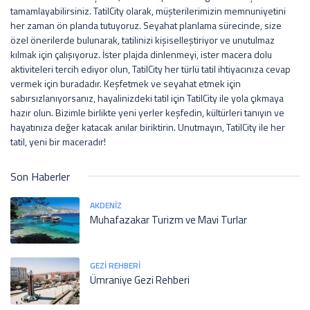
tamamlayabilirsiniz. TatilCity olarak, müşterilerimizin memnuniyetini
her zaman ön planda tutuyoruz. Seyahat planlama sürecinde, size
özel önerilerde bulunarak, tatilinizi kişiselleştiriyor ve unutulmaz
kılmak için çalışıyoruz. İster plajda dinlenmeyi, ister macera dolu
aktiviteleri tercih ediyor olun, TatilCity her türlü tatil ihtiyacınıza cevap
vermek için buradadır. Keşfetmek ve seyahat etmek için
sabırsızlanıyorsanız, hayalinizdeki tatil için TatilCity ile yola çıkmaya
hazır olun. Bizimle birlikte yeni yerler keşfedin, kültürleri tanıyın ve
hayatınıza değer katacak anılar biriktirin. Unutmayın, TatilCity ile her
tatil, yeni bir maceradır!
Son Haberler
AKDENIZ
Muhafazakar Turizm ve Mavi Turlar
GEZI REHBERI
Ümraniye Gezi Rehberi