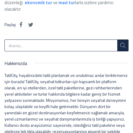
düzenleği
ekonomik tur
ve
mavi tur
larla sizlere yardımcı
olacaktır
Paylaş
Hakkımızda
TatilCity, hayalinizdeki tatili planlamak ve unutulmaz anılar biriktirmeniz
için burada! TatilCity, seyahat tutkunları için kapsamlı bir platform
olarak, en iyi otellerden, özel tatil paketlerine, gezi rehberlerinden
yerel aktiviteler ve turlar hakkında bilgilere kadar geniş bir hizmet
yelpazesi sunmaktadır. Misyonumuz, her bireyin seyahat deneyimini
kolay, ulaşılabilir ve keyifli hale getirmektir. Dünyanın dört bir
yanındaki en güzel destinasyonları keşfetmenizi sağlamak amacıyla,
yerel uzmanlarımız ve seyahat danışmanlarımızla iş birliği yapıyoruz.
Kullanıcı dostu arayüzümüz sayesinde, istediğiniz tatil paketine veya
otelinize tek tıkla ulaşabilir, rezervasyonlarınızı güvenli bir şekilde