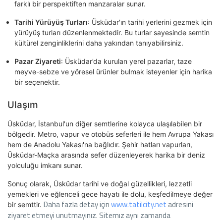
farklı bir perspektiften manzaralar sunar.
Tarihi Yürüyüş Turları
: Üsküdar'ın tarihi yerlerini gezmek için
yürüyüş turları düzenlenmektedir. Bu turlar sayesinde semtin
kültürel zenginliklerini daha yakından tanıyabilirsiniz.
Pazar Ziyareti
: Üsküdar’da kurulan yerel pazarlar, taze
meyve-sebze ve yöresel ürünler bulmak isteyenler için harika
bir seçenektir.
Ulaşım
Üsküdar, İstanbul'un diğer semtlerine kolayca ulaşılabilen bir
bölgedir. Metro, vapur ve otobüs seferleri ile hem Avrupa Yakası
hem de Anadolu Yakası'na bağlıdır. Şehir hatları vapurları,
Üsküdar-Maçka arasında sefer düzenleyerek harika bir deniz
yolculuğu imkanı sunar.
Sonuç olarak, Üsküdar tarihi ve doğal güzellikleri, lezzetli
yemekleri ve eğlenceli gece hayatı ile dolu, keşfedilmeye değer
Daha fazla detay için
www.tatilcity.net
adresini
bir semttir.
ziyaret etmeyi unutmayınız. Sitemız aynı zamanda