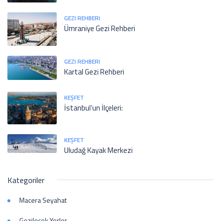
GEZI REHBERI
Ümraniye Gezi Rehberi
GEZI REHBERI
Kartal Gezi Rehberi
KEŞFET
İstanbul’un İlçeleri:
KEŞFET
Uludağ Kayak Merkezi
Kategoriler
Macera Seyahat
Gezilecek Yerler