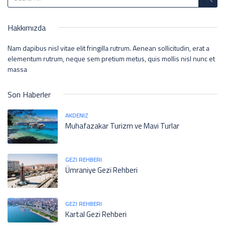
Hakkımızda
Nam dapibus nisl vitae elit fringilla rutrum. Aenean sollicitudin, erat a
elementum rutrum, neque sem pretium metus, quis mollis nisl nunc et
massa
Son Haberler
AKDENIZ
Muhafazakar Turizm ve Mavi Turlar
GEZI REHBERI
Ümraniye Gezi Rehberi
GEZI REHBERI
Kartal Gezi Rehberi