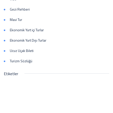
Gezi Rehberi
Mavi Tur
Ekonomik Yurt içi Turlar
Ekonomik Yurt Dışı Turlar
Ucuz Uçak Bileti
Turizm Sözlüğü
Etiketler