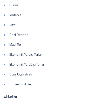
Dünya
Akdeniz
Vize
Gezi Rehberi
Mavi Tur
Ekonomik Yurt içi Turlar
Ekonomik Yurt Dışı Turlar
Ucuz Uçak Bileti
Turizm Sözlüğü
Etiketler