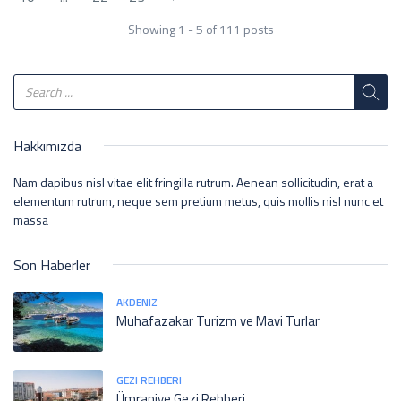
Showing 1 - 5 of 111 posts
Hakkımızda
Nam dapibus nisl vitae elit fringilla rutrum. Aenean sollicitudin, erat a
elementum rutrum, neque sem pretium metus, quis mollis nisl nunc et
massa
Son Haberler
AKDENIZ
Muhafazakar Turizm ve Mavi Turlar
GEZI REHBERI
Ümraniye Gezi Rehberi