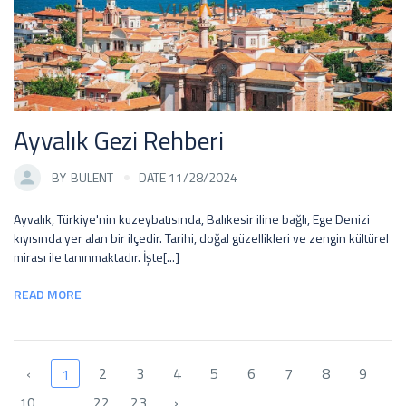
Ayvalık Gezi Rehberi
BY
BULENT
DATE 11/28/2024
Ayvalık, Türkiye'nin kuzeybatısında, Balıkesir iline bağlı, Ege Denizi
kıyısında yer alan bir ilçedir. Tarihi, doğal güzellikleri ve zengin kültürel
mirası ile tanınmaktadır. İşte[...]
READ MORE
‹
2
3
4
5
6
7
8
9
1
10
...
22
23
›