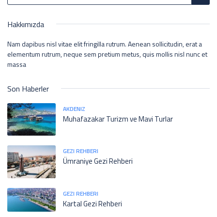
Hakkımızda
Nam dapibus nisl vitae elit fringilla rutrum. Aenean sollicitudin, erat a
elementum rutrum, neque sem pretium metus, quis mollis nisl nunc et
massa
Son Haberler
AKDENIZ
Muhafazakar Turizm ve Mavi Turlar
GEZI REHBERI
Ümraniye Gezi Rehberi
GEZI REHBERI
Kartal Gezi Rehberi