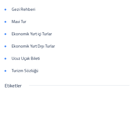
Gezi Rehberi
Mavi Tur
Ekonomik Yurt içi Turlar
Ekonomik Yurt Dışı Turlar
Ucuz Uçak Bileti
Turizm Sözlüğü
Etiketler