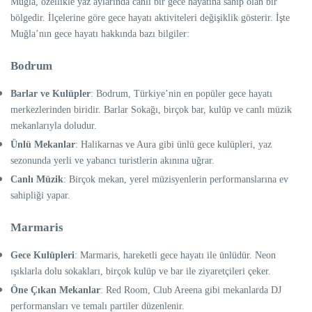
Muğla, özellikle yaz aylarında canlı bir gece hayatına sahip olan bir
bölgedir. İlçelerine göre gece hayatı aktiviteleri değişiklik gösterir. İşte
Muğla’nın gece hayatı hakkında bazı bilgiler:
Bodrum
Barlar ve Kulüpler
: Bodrum, Türkiye’nin en popüler gece hayatı
merkezlerinden biridir. Barlar Sokağı, birçok bar, kulüp ve canlı müzik
mekanlarıyla doludur.
Ünlü Mekanlar
: Halikarnas ve Aura gibi ünlü gece kulüpleri, yaz
sezonunda yerli ve yabancı turistlerin akınına uğrar.
Canlı Müzik
: Birçok mekan, yerel müzisyenlerin performanslarına ev
sahipliği yapar.
Marmaris
Gece Kulüpleri
: Marmaris, hareketli gece hayatı ile ünlüdür. Neon
ışıklarla dolu sokakları, birçok kulüp ve bar ile ziyaretçileri çeker.
Öne Çıkan Mekanlar
: Red Room, Club Areena gibi mekanlarda DJ
performansları ve temalı partiler düzenlenir.