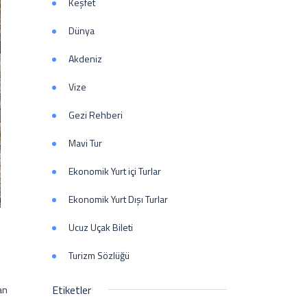
Keşfet
Dünya
Akdeniz
Vize
Gezi Rehberi
Mavi Tur
Ekonomik Yurt içi Turlar
Ekonomik Yurt Dışı Turlar
Ucuz Uçak Bileti
Turizm Sözlüğü
Etiketler
an