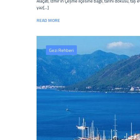
Alaçatı, İzmir'in Çeşme ilçesine bağlı, tarihi dokusu, taş e
yaz[...]
READ MORE
Gezi Rehberi