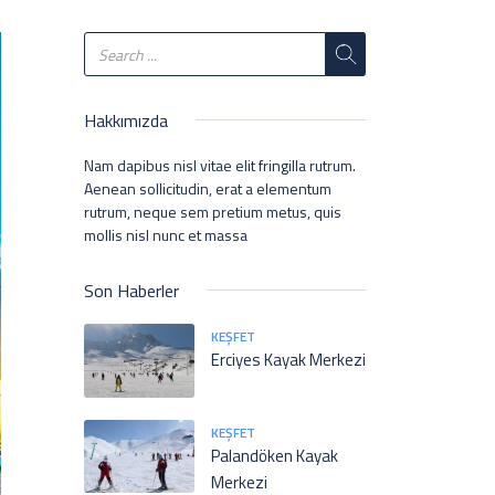
Hakkımızda
Nam dapibus nisl vitae elit fringilla rutrum.
Aenean sollicitudin, erat a elementum
rutrum, neque sem pretium metus, quis
mollis nisl nunc et massa
Son Haberler
KEŞFET
Erciyes Kayak Merkezi
KEŞFET
Palandöken Kayak
Merkezi