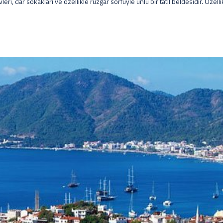
vleri, dar sokakları ve özellikle rüzgar sörfüyle ünlü bir tatil beldesidir. Özelli