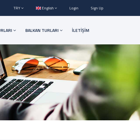
TRY
English
Login
Sign Up
URLARI
BALKAN TURLARI
İLETİŞİM