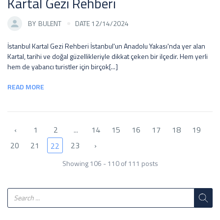
Kartal Gezi Rehberi
BY
BULENT
DATE 12/14/2024
İstanbul Kartal Gezi Rehberi İstanbul'un Anadolu Yakası'nda yer alan
Kartal, tarihi ve doğal güzellikleriyle dikkat çeken bir ilçedir. Hem yerli
hem de yabancı turistler için birçok[...]
READ MORE
‹
1
2
...
14
15
16
17
18
19
20
21
23
›
22
Showing 106 - 110 of 111 posts