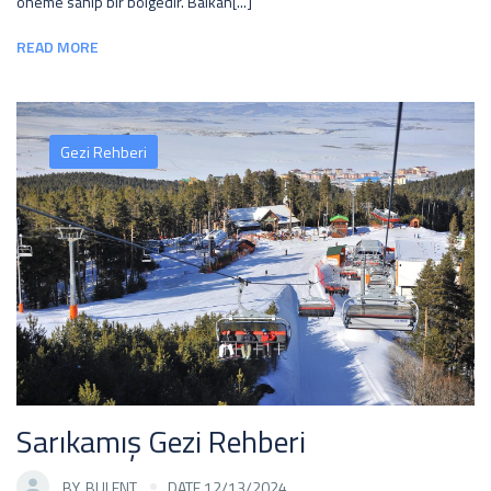
öneme sahip bir bölgedir. Balkan[...]
READ MORE
Gezi Rehberi
Sarıkamış Gezi Rehberi
BY
BULENT
DATE 12/13/2024