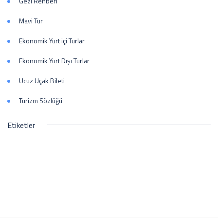
Gezi Rehberi
Mavi Tur
Ekonomik Yurt içi Turlar
Ekonomik Yurt Dışı Turlar
Ucuz Uçak Bileti
Turizm Sözlüğü
Etiketler